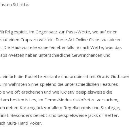
hsten Schritte.
Würfel gespielt. Im Gegensatz zur Pass-Wette, wo auf einen
auf einen Craps zu würfeln. Diese Art Online Craps zu spielen
 Die Hausvorteile variieren ebenfalls je nach Wette, was das
e Craps-Wetten haben unterschiedliche Gewinnchancen und
u einfach die Roulette-Variante und probierst mit Gratis-Guthabe
du im wahrsten Sinne spielend die unterschiedlichen Features
 wie oft erscheinen und wie lukrativ beispielsweise die
nd am besten ist es, im Demo-Modus risikofrei zu versuchen,
en neben Kartenglück vor allem Regelkenntnis und Strategie,
nst. Besonders beliebt sind beispielsweise Jacks or Better,
uch Multi-Hand Poker.