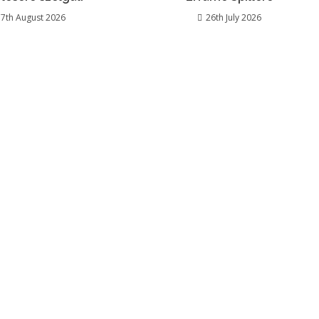
7th August 2026
26th July 2026