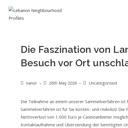
Die Faszination von L
Besuch vor Ort unschla
nanor
26th May 2026
Uncategorised
Die Teilnahme an einem unserer Sammelverfahren ist fü
Sammelverfahren ist für Sie kosten- und risikolos! Die
Nettoverlust von 1.000 Euro je Casinoanbieter möglich
Kontaktaufnahme und Übersendung der benötigten Unte