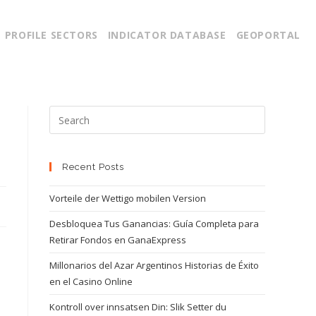
PROFILE SECTORS
INDICATOR DATABASE
GEOPORTAL
Recent Posts
Vorteile der Wettigo mobilen Version
Desbloquea Tus Ganancias: Guía Completa para
Retirar Fondos en GanaExpress
Millonarios del Azar Argentinos Historias de Éxito
en el Casino Online
Kontroll over innsatsen Din: Slik Setter du