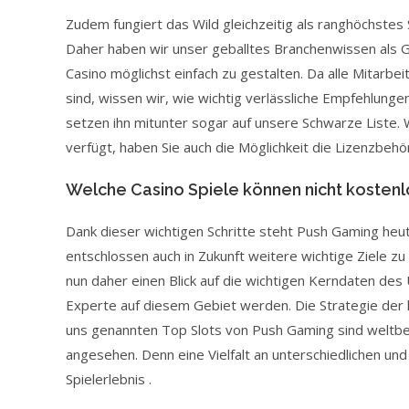
Zudem fungiert das Wild gleichzeitig als ranghöchstes
Daher haben wir unser geballtes Branchenwissen als 
Casino möglichst einfach zu gestalten. Da alle Mitarb
sind, wissen wir, wie wichtig verlässliche Empfehlungen s
setzen ihn mitunter sogar auf unsere Schwarze Liste. 
verfügt, haben Sie auch die Möglichkeit die Lizenzbehö
Welche Casino Spiele können nicht kostenl
Dank dieser wichtigen Schritte steht Push Gaming heu
entschlossen auch in Zukunft weitere wichtige Ziele zu
nun daher einen Blick auf die wichtigen Kerndaten de
Experte auf diesem Gebiet werden. Die Strategie der l
uns genannten Top Slots von Push Gaming sind weltbe
angesehen. Denn eine Vielfalt an unterschiedlichen und
Spielerlebnis .