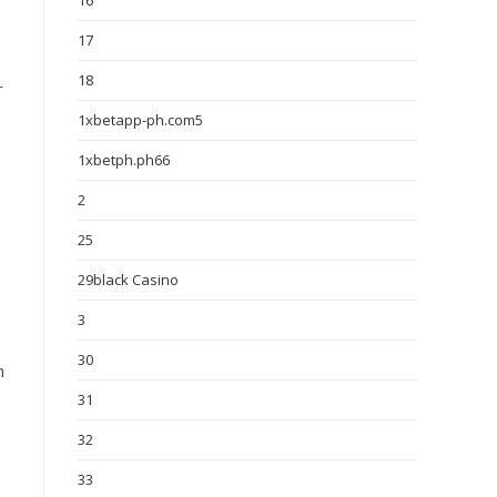
16
17
18
r
1xbetapp-ph.com5
1xbetph.ph66
2
25
29black Casino
3
30
n
31
32
33