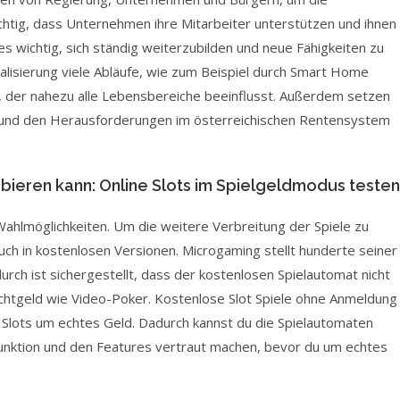
ichtig, dass Unternehmen ihre Mitarbeiter unterstützen und ihnen
es wichtig, sich ständig weiterzubilden und neue Fähigkeiten zu
italisierung viele Abläufe, wie zum Beispiel durch Smart Home
nd, der nahezu alle Lebensbereiche beeinflusst. Außerdem setzen
 und den Herausforderungen im österreichischen Rentensystem
ieren kann: Online Slots im Spielgeldmodus testen
 Wahlmöglichkeiten. Um die weitere Verbreitung der Spiele zu
auch in kostenlosen Versionen. Microgaming stellt hunderte seiner
rch ist sichergestellt, dass der kostenlosen Spielautomat nicht
 Echtgeld wie Video-Poker. Kostenlose Slot Spiele ohne Anmeldung
 Slots um echtes Geld. Dadurch kannst du die Spielautomaten
Funktion und den Features vertraut machen, bevor du um echtes