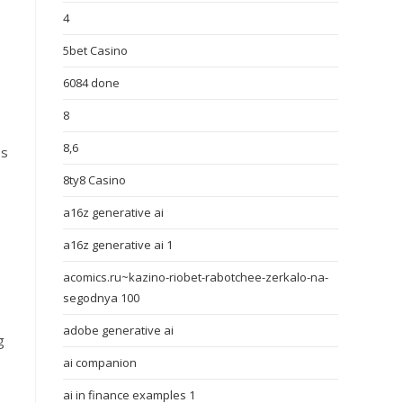
4
5bet Casino
6084 done
8
8,6
ss
8ty8 Casino
a16z generative ai
a16z generative ai 1
acomics.ru~kazino-riobet-rabotchee-zerkalo-na-
segodnya 100
adobe generative ai
g
ai companion
ai in finance examples 1