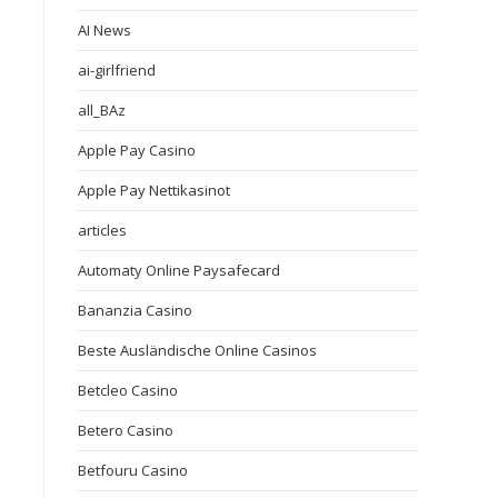
AI News
ai-girlfriend
all_BAz
Apple Pay Casino
Apple Pay Nettikasinot
articles
Automaty Online Paysafecard
Bananzia Casino
Beste Ausländische Online Casinos
Betcleo Casino
Betero Casino
Betfouru Casino