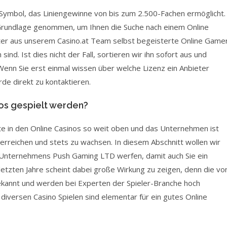
 Symbol, das Liniengewinne von bis zum 2.500-Fachen ermöglicht.
Grundlage genommen, um Ihnen die Suche nach einem Online
eiter aus unserem Casino.at Team selbst begeisterte Online Game
ind. Ist dies nicht der Fall, sortieren wir ihn sofort aus und
Wenn Sie erst einmal wissen über welche Lizenz ein Anbieter
rde direkt zu kontaktieren.
os gespielt werden?
te in den Online Casinos so weit oben und das Unternehmen ist
 erreichen und stets zu wachsen. In diesem Abschnitt wollen wir
s Unternehmens Push Gaming LTD werfen, damit auch Sie ein
etzten Jahre scheint dabei große Wirkung zu zeigen, denn die vo
kannt und werden bei Experten der Spieler-Branche hoch
 diversen Casino Spielen sind elementar für ein gutes Online