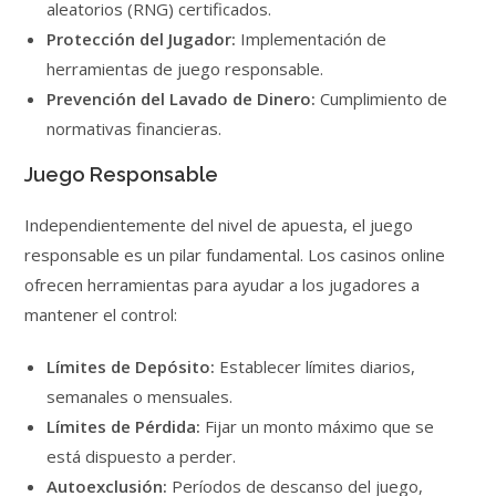
aleatorios (RNG) certificados.
Protección del Jugador:
Implementación de
herramientas de juego responsable.
Prevención del Lavado de Dinero:
Cumplimiento de
normativas financieras.
Juego Responsable
Independientemente del nivel de apuesta, el juego
responsable es un pilar fundamental. Los casinos online
ofrecen herramientas para ayudar a los jugadores a
mantener el control:
Límites de Depósito:
Establecer límites diarios,
semanales o mensuales.
Límites de Pérdida:
Fijar un monto máximo que se
está dispuesto a perder.
Autoexclusión:
Períodos de descanso del juego,