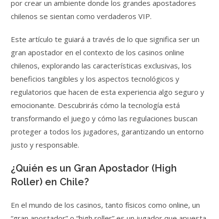
por crear un ambiente donde los grandes apostadores
chilenos se sientan como verdaderos VIP.
Este artículo te guiará a través de lo que significa ser un
gran apostador en el contexto de los casinos online
chilenos, explorando las características exclusivas, los
beneficios tangibles y los aspectos tecnológicos y
regulatorios que hacen de esta experiencia algo seguro y
emocionante. Descubrirás cómo la tecnología está
transformando el juego y cómo las regulaciones buscan
proteger a todos los jugadores, garantizando un entorno
justo y responsable.
¿Quién es un Gran Apostador (High
Roller) en Chile?
En el mundo de los casinos, tanto físicos como online, un
“gran apostador” o “high roller” es un jugador que apuesta