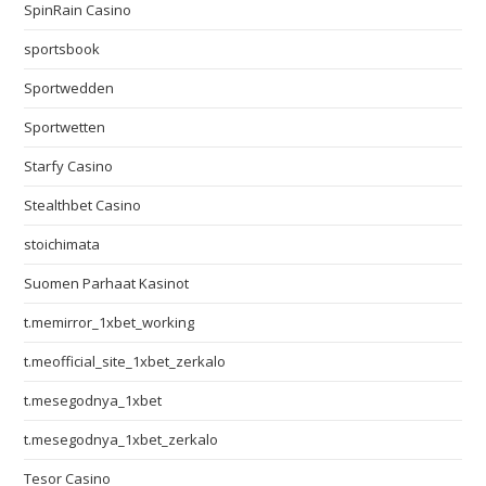
SpinRain Casino
sportsbook
Sportwedden
Sportwetten
Starfy Casino
Stealthbet Casino
stoichimata
Suomen Parhaat Kasinot
t.memirror_1xbet_working
t.meofficial_site_1xbet_zerkalo
t.mesegodnya_1xbet
t.mesegodnya_1xbet_zerkalo
Tesor Casino