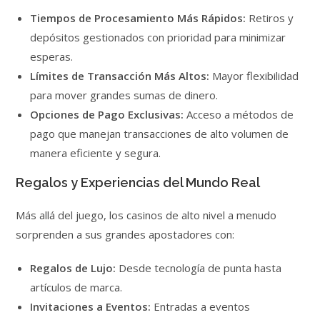
Tiempos de Procesamiento Más Rápidos:
Retiros y
depósitos gestionados con prioridad para minimizar
esperas.
Límites de Transacción Más Altos:
Mayor flexibilidad
para mover grandes sumas de dinero.
Opciones de Pago Exclusivas:
Acceso a métodos de
pago que manejan transacciones de alto volumen de
manera eficiente y segura.
Regalos y Experiencias del Mundo Real
Más allá del juego, los casinos de alto nivel a menudo
sorprenden a sus grandes apostadores con:
Regalos de Lujo:
Desde tecnología de punta hasta
artículos de marca.
Invitaciones a Eventos:
Entradas a eventos