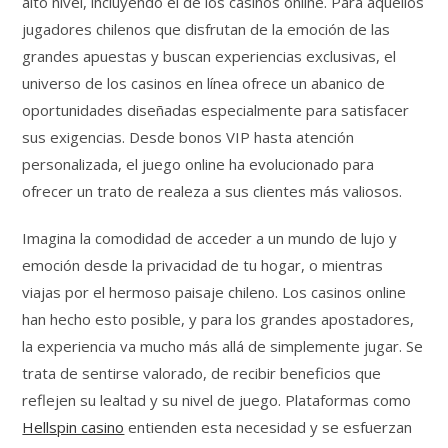
alto nivel, incluyendo el de los casinos online. Para aquellos
jugadores chilenos que disfrutan de la emoción de las
grandes apuestas y buscan experiencias exclusivas, el
universo de los casinos en línea ofrece un abanico de
oportunidades diseñadas especialmente para satisfacer
sus exigencias. Desde bonos VIP hasta atención
personalizada, el juego online ha evolucionado para
ofrecer un trato de realeza a sus clientes más valiosos.
Imagina la comodidad de acceder a un mundo de lujo y
emoción desde la privacidad de tu hogar, o mientras
viajas por el hermoso paisaje chileno. Los casinos online
han hecho esto posible, y para los grandes apostadores,
la experiencia va mucho más allá de simplemente jugar. Se
trata de sentirse valorado, de recibir beneficios que
reflejen su lealtad y su nivel de juego. Plataformas como
Hellspin casino
entienden esta necesidad y se esfuerzan