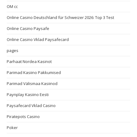
OM cc
Online Casino Deutschland für Schweizer 2026: Top 3 Test
Online Casino Paysafe
Online Casino Vklad Paysafecard
pages
Parhaat Nordea Kasinot
Parimad Kasiino Pakkumised
Parimad Välismaa Kasiinod
Paynplay Kasiino Eesti
Paysafecard Vklad Casino
Piratepots Casino
Poker