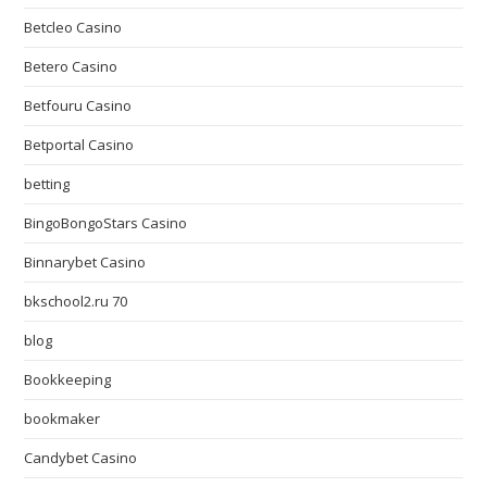
Betcleo Casino
Betero Casino
Betfouru Casino
Betportal Casino
betting
BingoBongoStars Casino
Binnarybet Casino
bkschool2.ru 70
blog
Bookkeeping
bookmaker
Candybet Casino