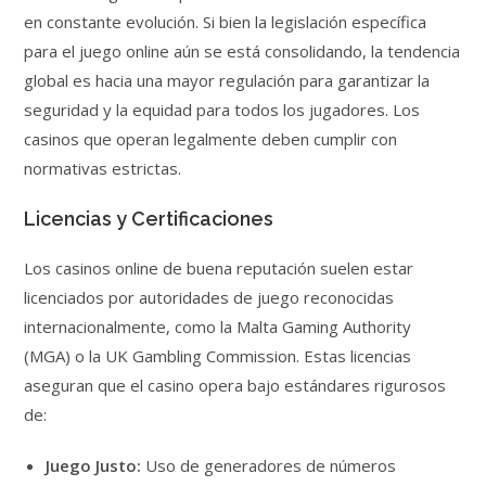
en constante evolución. Si bien la legislación específica
para el juego online aún se está consolidando, la tendencia
global es hacia una mayor regulación para garantizar la
seguridad y la equidad para todos los jugadores. Los
casinos que operan legalmente deben cumplir con
normativas estrictas.
Licencias y Certificaciones
Los casinos online de buena reputación suelen estar
licenciados por autoridades de juego reconocidas
internacionalmente, como la Malta Gaming Authority
(MGA) o la UK Gambling Commission. Estas licencias
aseguran que el casino opera bajo estándares rigurosos
de:
Juego Justo:
Uso de generadores de números