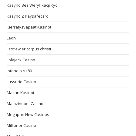
Kasyno Bez Weryfikacji Kyc
Kasyno Z Paysafecard
Kierrätysvapaat Kasinot
Leon
listcrawler corpus christi
LolaJack Casino
lotohelp.ru 80
Lussurio Casino
Maltan Kasinot
Mamzinobet Casino
Megapari New Casinos
Millioner Casino