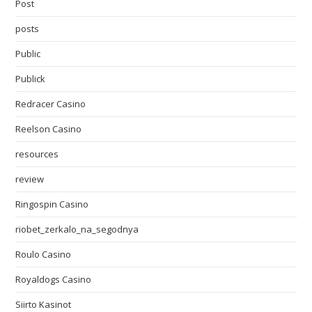
Post
posts
Public
Publick
Redracer Casino
Reelson Casino
resources
review
Ringospin Casino
riobet_zerkalo_na_segodnya
Roulo Casino
Royaldogs Casino
Siirto Kasinot