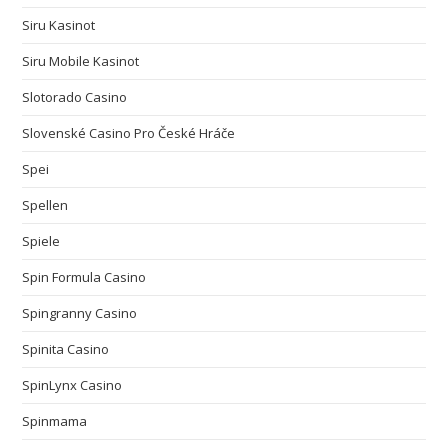
Siru Kasinot
Siru Mobile Kasinot
Slotorado Casino
Slovenské Casino Pro České Hráče
Spei
Spellen
Spiele
Spin Formula Casino
Spingranny Casino
Spinita Casino
SpinLynx Casino
Spinmama