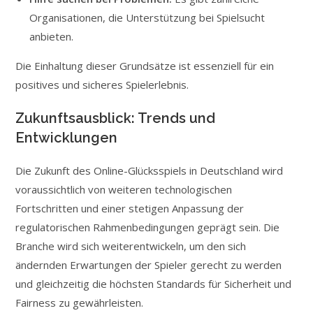
Organisationen, die Unterstützung bei Spielsucht
anbieten.
Die Einhaltung dieser Grundsätze ist essenziell für ein
positives und sicheres Spielerlebnis.
Zukunftsausblick: Trends und
Entwicklungen
Die Zukunft des Online-Glücksspiels in Deutschland wird
voraussichtlich von weiteren technologischen
Fortschritten und einer stetigen Anpassung der
regulatorischen Rahmenbedingungen geprägt sein. Die
Branche wird sich weiterentwickeln, um den sich
ändernden Erwartungen der Spieler gerecht zu werden
und gleichzeitig die höchsten Standards für Sicherheit und
Fairness zu gewährleisten.