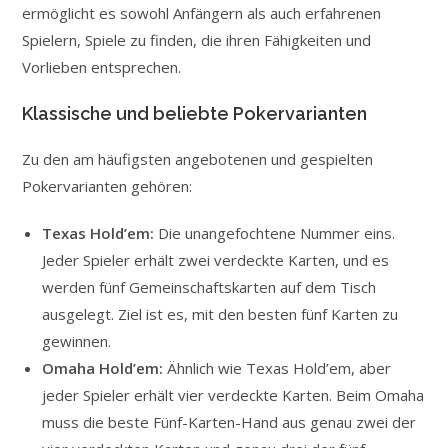
ermöglicht es sowohl Anfängern als auch erfahrenen
Spielern, Spiele zu finden, die ihren Fähigkeiten und
Vorlieben entsprechen.
Klassische und beliebte Pokervarianten
Zu den am häufigsten angebotenen und gespielten
Pokervarianten gehören:
Texas Hold’em:
Die unangefochtene Nummer eins.
Jeder Spieler erhält zwei verdeckte Karten, und es
werden fünf Gemeinschaftskarten auf dem Tisch
ausgelegt. Ziel ist es, mit den besten fünf Karten zu
gewinnen.
Omaha Hold’em:
Ähnlich wie Texas Hold’em, aber
jeder Spieler erhält vier verdeckte Karten. Beim Omaha
muss die beste Fünf-Karten-Hand aus genau zwei der