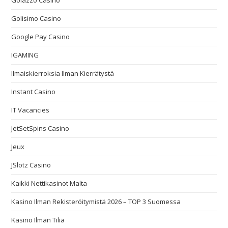
Golazzo Casino
Golisimo Casino
Google Pay Casino
IGAMING
Ilmaiskierroksia Ilman Kierrätystä
Instant Casino
IT Vacancies
JetSetSpins Casino
Jeux
JSlotz Casino
Kaikki Nettikasinot Malta
Kasino Ilman Rekisteröitymistä 2026 – TOP 3 Suomessa
Kasino Ilman Tiliä