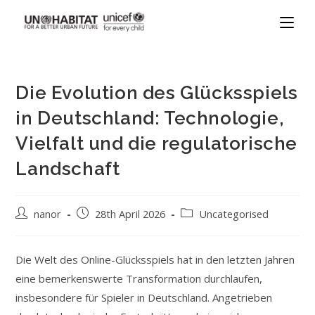
Die Evolution des Glücksspiels
in Deutschland: Technologie,
Vielfalt und die regulatorische
Landschaft
nanor
28th April 2026
Uncategorised
Die Welt des Online-Glücksspiels hat in den letzten Jahren
eine bemerkenswerte Transformation durchlaufen,
insbesondere für Spieler in Deutschland. Angetrieben