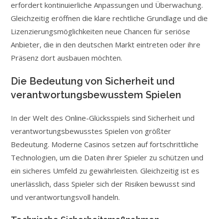
erfordert kontinuierliche Anpassungen und Überwachung.
Gleichzeitig eröffnen die klare rechtliche Grundlage und die
Lizenzierungsmöglichkeiten neue Chancen für seriöse
Anbieter, die in den deutschen Markt eintreten oder ihre
Präsenz dort ausbauen möchten.
Die Bedeutung von Sicherheit und
verantwortungsbewusstem Spielen
In der Welt des Online-Glücksspiels sind Sicherheit und
verantwortungsbewusstes Spielen von größter
Bedeutung. Moderne Casinos setzen auf fortschrittliche
Technologien, um die Daten ihrer Spieler zu schützen und
ein sicheres Umfeld zu gewährleisten. Gleichzeitig ist es
unerlässlich, dass Spieler sich der Risiken bewusst sind
und verantwortungsvoll handeln.