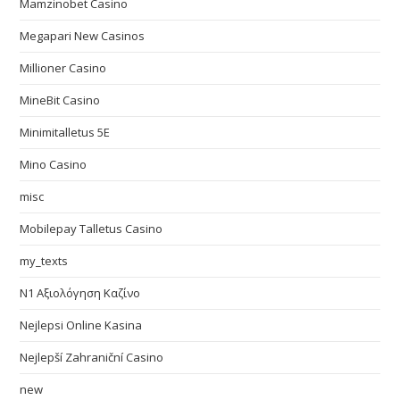
Mamzinobet Casino
Megapari New Casinos
Millioner Casino
MineBit Casino
Minimitalletus 5E
Mino Casino
misc
Mobilepay Talletus Casino
my_texts
N1 Αξιολόγηση Καζίνο
Nejlepsi Online Kasina
Nejlepší Zahraniční Casino
new