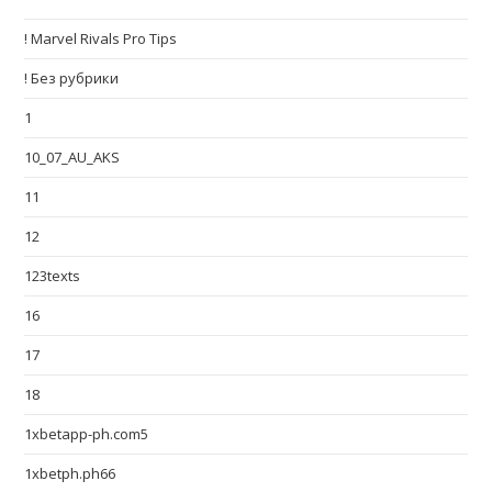
! Marvel Rivals Pro Tips
! Без рубрики
1
10_07_AU_AKS
11
12
123texts
16
17
18
1xbetapp-ph.com5
1xbetph.ph66