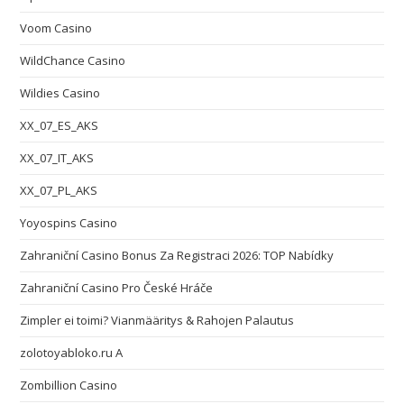
Voom Casino
WildChance Casino
Wildies Casino
XX_07_ES_AKS
XX_07_IT_AKS
XX_07_PL_AKS
Yoyospins Casino
Zahraniční Casino Bonus Za Registraci 2026: TOP Nabídky
Zahraniční Casino Pro České Hráče
Zimpler ei toimi? Vianmääritys & Rahojen Palautus
zolotoyabloko.ru A
Zombillion Casino