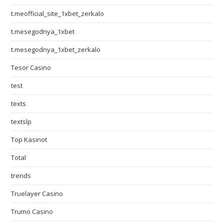
t.meofficial_site_1xbet_zerkalo
t.mesegodnya_1xbet
t.mesegodnya_1xbet_zerkalo
Tesor Casino
test
texts
textslp
Top Kasinot
Total
trends
Truelayer Casino
Trumo Casino