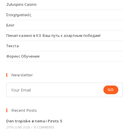
Zuluspins Casino
Στοιχηματικές
Блог
Пинап казино в КЗ: Ваш путь к азартным победам!
Текста
Форекс Обучение
Newsletter
GO
Recent Posts
Den tropiske ø-tema i Pirots 5
29TH JUNE 2026
/
0 COMMENTS