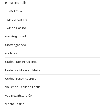
ts escorts dallas
TuzBet Casino
Twindor Casino
Twinqo Casino
uncategorised
Uncategorized
updates
Uudet Euteller Kasinot
Uudet Nettikasinot Malta
Uudet Trustly Kasinot
Välismaa Kasiinod Eestis
vapingcartstore CA
Vipsta Casino