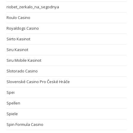
riobet_zerkalo_na_segodnya
Roulo Casino
Royaldogs Casino
Siirto Kasinot
Siru Kasinot
Siru Mobile Kasinot
Slotorado Casino
Slovenské Casino Pro České Hráče
Spei
Spellen
Spiele
Spin Formula Casino