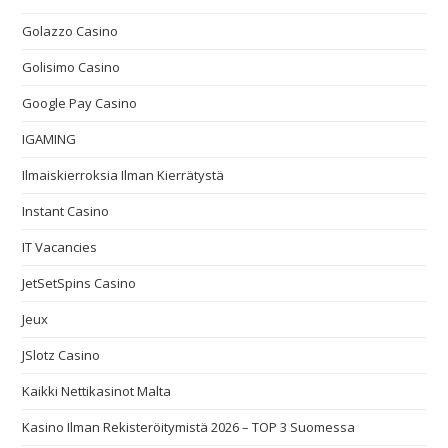
Golazzo Casino
Golisimo Casino
Google Pay Casino
IGAMING
Ilmaiskierroksia Ilman Kierrätystä
Instant Casino
IT Vacancies
JetSetSpins Casino
Jeux
JSlotz Casino
Kaikki Nettikasinot Malta
Kasino Ilman Rekisteröitymistä 2026 – TOP 3 Suomessa