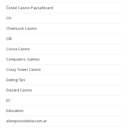
České Casino Paysafecard
CH
ChainLuck Casino
CIB
Cocoa Casino
Computers, Games
Crazy Tower Сasino
Dating Tips
Dazard Casino
EC
Education
elemporiodelvw.com.ar