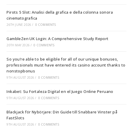
Pirots 5 Slot: Analisi della grafica e della colonna sonora
cinematografica
26TH JUNE 2026
/
0 COMMENTS
GambleZen UK Login: A Comprehensive Study Report
20TH MAY 2026
/
0 COMMENTS
So you’re able to be eligible for all of our unique bonuses,
professionals must have entered its casino account thanks to
nonstopbonus
9TH AUGUST 2026
/
0 COMMENTS
Inkabet: Su Fortaleza Digital en el Juego Online Peruano
9TH AUGUST 2026
/
0 COMMENTS
Blackjack för Nybörjare: Din Guide till Snabbare Vinster på
FastSlots
9TH AUGUST 2026
/
0 COMMENTS