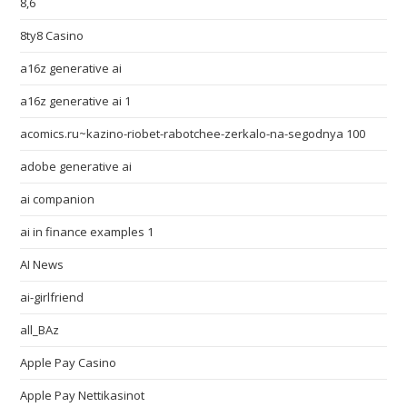
8,6
8ty8 Casino
a16z generative ai
a16z generative ai 1
acomics.ru~kazino-riobet-rabotchee-zerkalo-na-segodnya 100
adobe generative ai
ai companion
ai in finance examples 1
AI News
ai-girlfriend
all_BAz
Apple Pay Casino
Apple Pay Nettikasinot