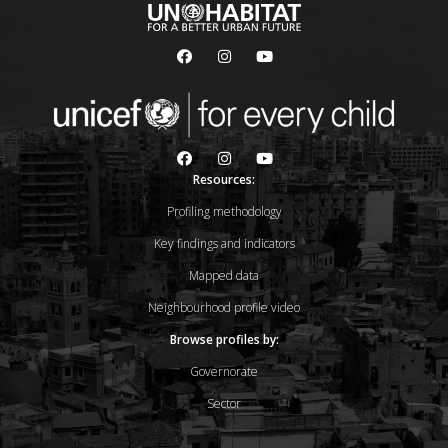
Resources:
Profiling methodology
Key findings and indicators
Mapped data
Neighbourhood profile video
Browse profiles by:
Governorate
Sector