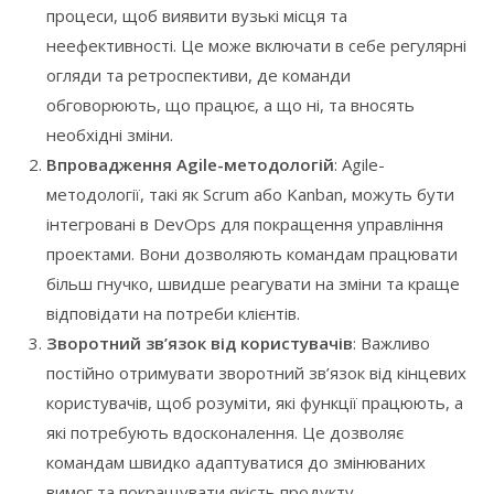
процеси, щоб виявити вузькі місця та
неефективності. Це може включати в себе регулярні
огляди та ретроспективи, де команди
обговорюють, що працює, а що ні, та вносять
необхідні зміни.
Впровадження Agile-методологій
: Agile-
методології, такі як Scrum або Kanban, можуть бути
інтегровані в DevOps для покращення управління
проектами. Вони дозволяють командам працювати
більш гнучко, швидше реагувати на зміни та краще
відповідати на потреби клієнтів.
Зворотний зв’язок від користувачів
: Важливо
постійно отримувати зворотний зв’язок від кінцевих
користувачів, щоб розуміти, які функції працюють, а
які потребують вдосконалення. Це дозволяє
командам швидко адаптуватися до змінюваних
вимог та покращувати якість продукту.