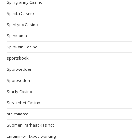
Spingranny Casino
Spinita Casino
SpinLynx Casino
Spinmama
SpinRain Casino
sportsbook
Sportwedden
Sportwetten
Starfy Casino
Stealthbet Casino
stoichimata
Suomen Parhaat Kasinot
t.memirror_1xbet_working