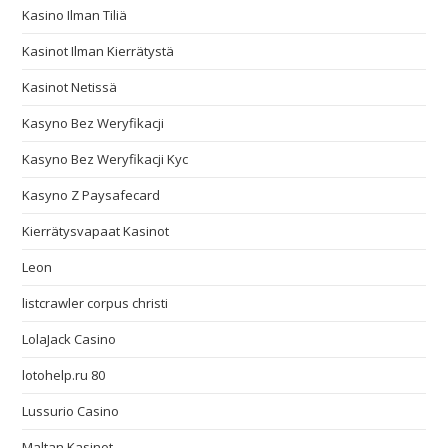
Kasino Ilman Tiliä
Kasinot Ilman Kierrätystä
Kasinot Netissä
Kasyno Bez Weryfikacji
Kasyno Bez Weryfikacji Kyc
Kasyno Z Paysafecard
Kierrätysvapaat Kasinot
Leon
listcrawler corpus christi
LolaJack Casino
lotohelp.ru 80
Lussurio Casino
Maltan Kasinot