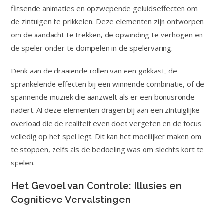
flitsende animaties en opzwepende geluidseffecten om
de zintuigen te prikkelen. Deze elementen zijn ontworpen
om de aandacht te trekken, de opwinding te verhogen en
de speler onder te dompelen in de spelervaring.
Denk aan de draaiende rollen van een gokkast, de
sprankelende effecten bij een winnende combinatie, of de
spannende muziek die aanzwelt als er een bonusronde
nadert. Al deze elementen dragen bij aan een zintuiglijke
overload die de realiteit even doet vergeten en de focus
volledig op het spel legt. Dit kan het moeilijker maken om
te stoppen, zelfs als de bedoeling was om slechts kort te
spelen.
Het Gevoel van Controle: Illusies en
Cognitieve Vervalstingen