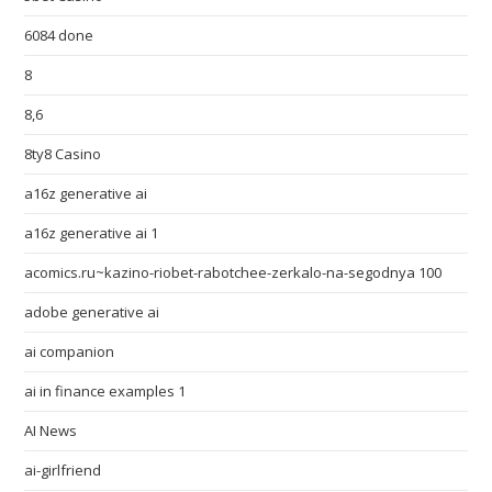
6084 done
8
8,6
8ty8 Casino
a16z generative ai
a16z generative ai 1
acomics.ru~kazino-riobet-rabotchee-zerkalo-na-segodnya 100
adobe generative ai
ai companion
ai in finance examples 1
AI News
ai-girlfriend