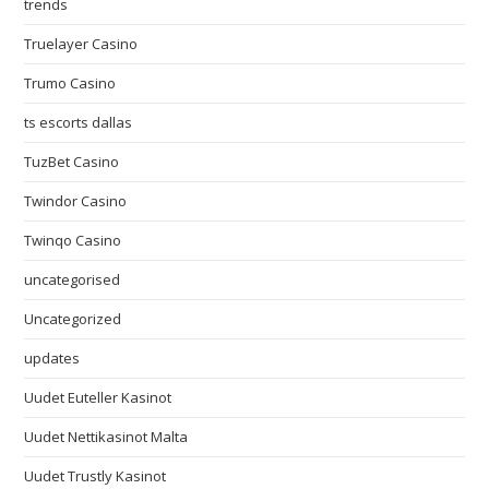
trends
Truelayer Casino
Trumo Casino
ts escorts dallas
TuzBet Casino
Twindor Casino
Twinqo Casino
uncategorised
Uncategorized
updates
Uudet Euteller Kasinot
Uudet Nettikasinot Malta
Uudet Trustly Kasinot