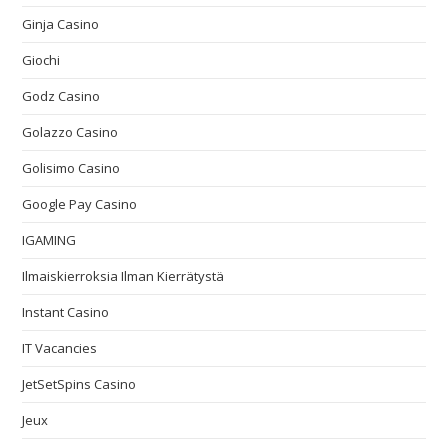
Ginja Casino
Giochi
Godz Casino
Golazzo Casino
Golisimo Casino
Google Pay Casino
IGAMING
Ilmaiskierroksia Ilman Kierrätystä
Instant Casino
IT Vacancies
JetSetSpins Casino
Jeux