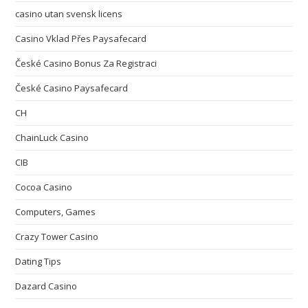
casino utan svensk licens
Casino Vklad Přes Paysafecard
České Casino Bonus Za Registraci
České Casino Paysafecard
CH
ChainLuck Casino
CIB
Cocoa Casino
Computers, Games
Crazy Tower Сasino
Dating Tips
Dazard Casino