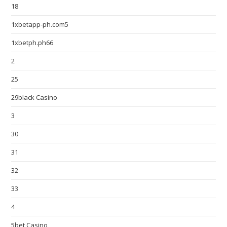
18
1xbetapp-ph.com5
1xbetph.ph66
2
25
29black Casino
3
30
31
32
33
4
5bet Casino