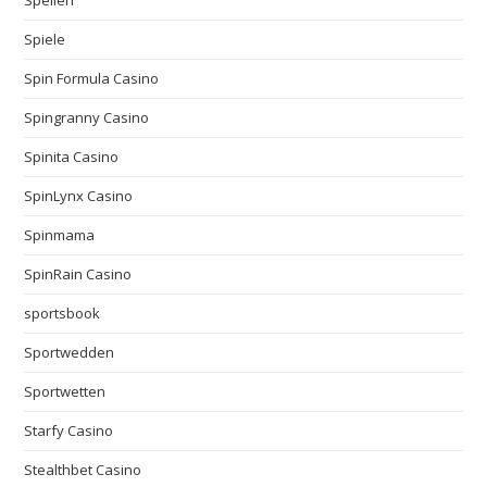
Spellen
Spiele
Spin Formula Casino
Spingranny Casino
Spinita Casino
SpinLynx Casino
Spinmama
SpinRain Casino
sportsbook
Sportwedden
Sportwetten
Starfy Casino
Stealthbet Casino