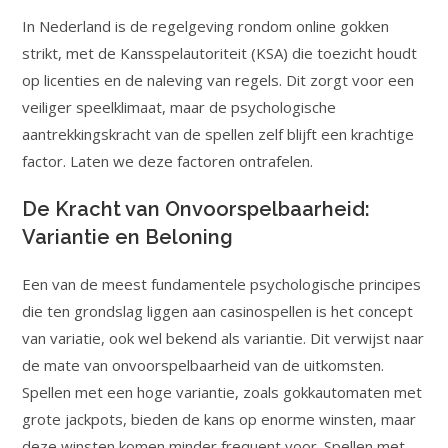
In Nederland is de regelgeving rondom online gokken
strikt, met de Kansspelautoriteit (KSA) die toezicht houdt
op licenties en de naleving van regels. Dit zorgt voor een
veiliger speelklimaat, maar de psychologische
aantrekkingskracht van de spellen zelf blijft een krachtige
factor. Laten we deze factoren ontrafelen.
De Kracht van Onvoorspelbaarheid:
Variantie en Beloning
Een van de meest fundamentele psychologische principes
die ten grondslag liggen aan casinospellen is het concept
van variatie, ook wel bekend als variantie. Dit verwijst naar
de mate van onvoorspelbaarheid van de uitkomsten.
Spellen met een hoge variantie, zoals gokkautomaten met
grote jackpots, bieden de kans op enorme winsten, maar
deze winsten komen minder frequent voor. Spellen met