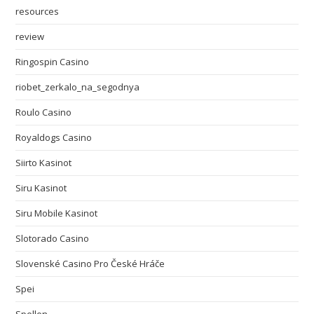
resources
review
Ringospin Casino
riobet_zerkalo_na_segodnya
Roulo Casino
Royaldogs Casino
Siirto Kasinot
Siru Kasinot
Siru Mobile Kasinot
Slotorado Casino
Slovenské Casino Pro České Hráče
Spei