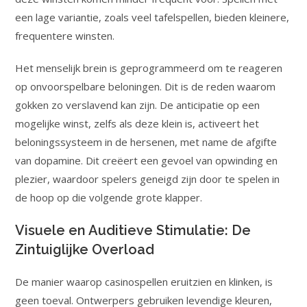
een lage variantie, zoals veel tafelspellen, bieden kleinere,
frequentere winsten.
Het menselijk brein is geprogrammeerd om te reageren
op onvoorspelbare beloningen. Dit is de reden waarom
gokken zo verslavend kan zijn. De anticipatie op een
mogelijke winst, zelfs als deze klein is, activeert het
beloningssysteem in de hersenen, met name de afgifte
van dopamine. Dit creëert een gevoel van opwinding en
plezier, waardoor spelers geneigd zijn door te spelen in
de hoop op die volgende grote klapper.
Visuele en Auditieve Stimulatie: De
Zintuiglijke Overload
De manier waarop casinospellen eruitzien en klinken, is
geen toeval. Ontwerpers gebruiken levendige kleuren,