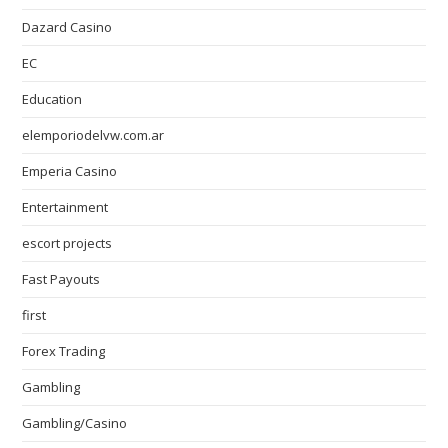
Dazard Casino
EC
Education
elemporiodelvw.com.ar
Emperia Casino
Entertainment
escort projects
Fast Payouts
first
Forex Trading
Gambling
Gambling/Casino