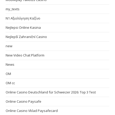
my_texts
N1 Αξιολόγηση Καζίνο
Nejlepsi Online Kasina
Nejlepší Zahraniční Casino
new
New Video Chat Platform
News
OM
OM cc
Online Casino Deutschland für Schweizer 2026: Top 3 Test
Online Casino Paysafe
Online Casino Vklad Paysafecard