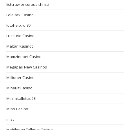
listcrawler corpus christi
LolaJack Casino
lotohelp.ru 80
Lussurio Casino
Maltan Kasinot
Mamzinobet Casino
Megapari New Casinos
Millioner Casino
MineBit Casino
Minimitalletus 5E
Mino Casino
misc
Mobilepay Talletus Casino