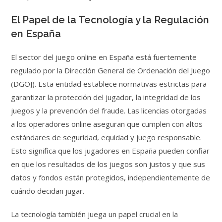
El Papel de la Tecnología y la Regulación
en España
El sector del juego online en España está fuertemente
regulado por la Dirección General de Ordenación del Juego
(DGOJ). Esta entidad establece normativas estrictas para
garantizar la protección del jugador, la integridad de los
juegos y la prevención del fraude. Las licencias otorgadas
a los operadores online aseguran que cumplen con altos
estándares de seguridad, equidad y juego responsable.
Esto significa que los jugadores en España pueden confiar
en que los resultados de los juegos son justos y que sus
datos y fondos están protegidos, independientemente de
cuándo decidan jugar.
La tecnología también juega un papel crucial en la