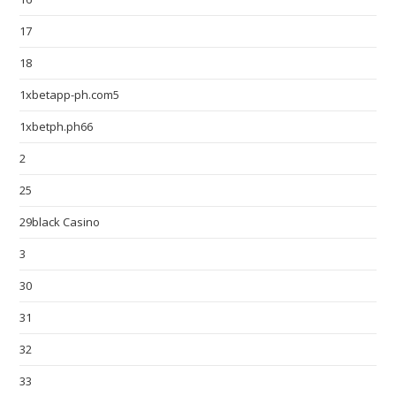
17
18
1xbetapp-ph.com5
1xbetph.ph66
2
25
29black Casino
3
30
31
32
33