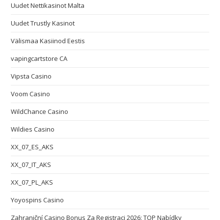
Uudet Nettikasinot Malta
Uudet Trustly Kasinot
Välismaa Kasiinod Eestis
vapingcartstore CA
Vipsta Casino
Voom Casino
WildChance Casino
Wildies Casino
XX_07_ES_AKS
XX_07_IT_AKS
XX_07_PL_AKS
Yoyospins Casino
Zahraniční Casino Bonus Za Registraci 2026: TOP Nabídky