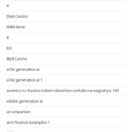
4
5bet Casino
6084 done
8
8,6
8ty8 Casino
a16z generative ai
a16z generative ai 1
acomics.ru~kazino-riobet-rabotchee-zerkalo-na-segodnya 100
adobe generative ai
ai companion
ai in finance examples 1