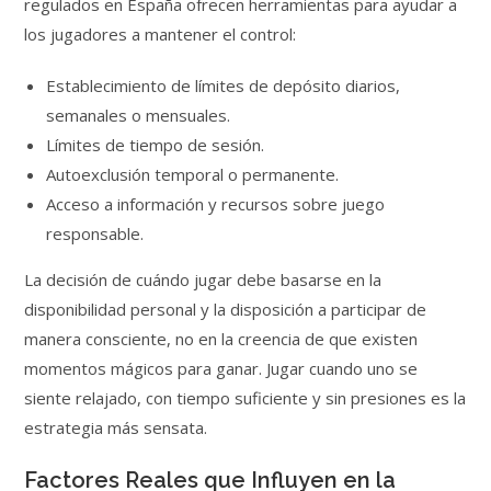
regulados en España ofrecen herramientas para ayudar a
los jugadores a mantener el control:
Establecimiento de límites de depósito diarios,
semanales o mensuales.
Límites de tiempo de sesión.
Autoexclusión temporal o permanente.
Acceso a información y recursos sobre juego
responsable.
La decisión de cuándo jugar debe basarse en la
disponibilidad personal y la disposición a participar de
manera consciente, no en la creencia de que existen
momentos mágicos para ganar. Jugar cuando uno se
siente relajado, con tiempo suficiente y sin presiones es la
estrategia más sensata.
Factores Reales que Influyen en la