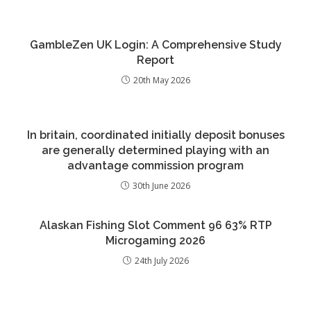
GambleZen UK Login: A Comprehensive Study
Report
20th May 2026
In britain, coordinated initially deposit bonuses
are generally determined playing with an
advantage commission program
30th June 2026
Alaskan Fishing Slot Comment 96 63% RTP
Microgaming 2026
24th July 2026