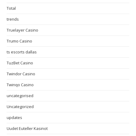
Total
trends
Truelayer Casino
Trumo Casino
ts escorts dallas
TuzBet Casino
Twindor Casino
Twinqo Casino
uncategorised
Uncategorized
updates
Uudet Euteller Kasinot