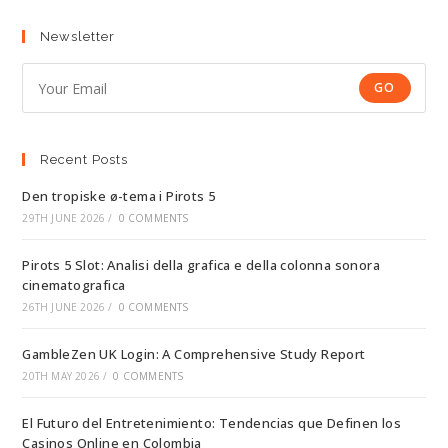
Newsletter
GO
Recent Posts
Den tropiske ø-tema i Pirots 5
29TH JUNE 2026
/
0 COMMENTS
Pirots 5 Slot: Analisi della grafica e della colonna sonora
cinematografica
26TH JUNE 2026
/
0 COMMENTS
GambleZen UK Login: A Comprehensive Study Report
20TH MAY 2026
/
0 COMMENTS
El Futuro del Entretenimiento: Tendencias que Definen los
Casinos Online en Colombia