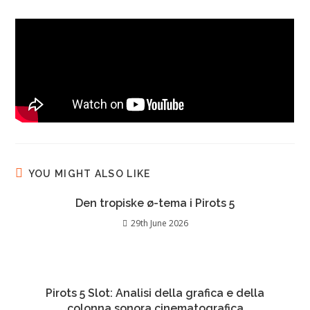
YOU MIGHT ALSO LIKE
Den tropiske ø-tema i Pirots 5
29th June 2026
Pirots 5 Slot: Analisi della grafica e della
colonna sonora cinematografica