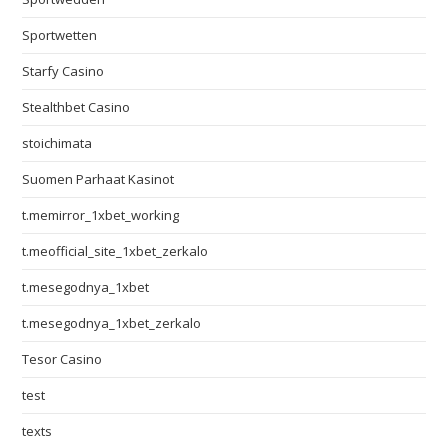
Sportwetten
Starfy Casino
Stealthbet Casino
stoichimata
Suomen Parhaat Kasinot
t.memirror_1xbet_working
t.meofficial_site_1xbet_zerkalo
t.mesegodnya_1xbet
t.mesegodnya_1xbet_zerkalo
Tesor Casino
test
texts