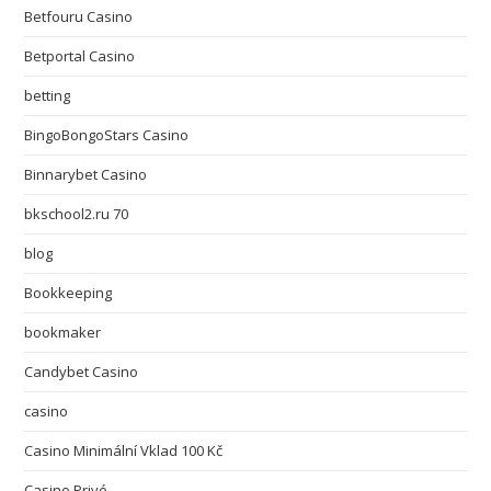
Betfouru Casino
Betportal Casino
betting
BingoBongoStars Casino
Binnarybet Casino
bkschool2.ru 70
blog
Bookkeeping
bookmaker
Candybet Casino
casino
Casino Minimální Vklad 100 Kč
Casino Privé