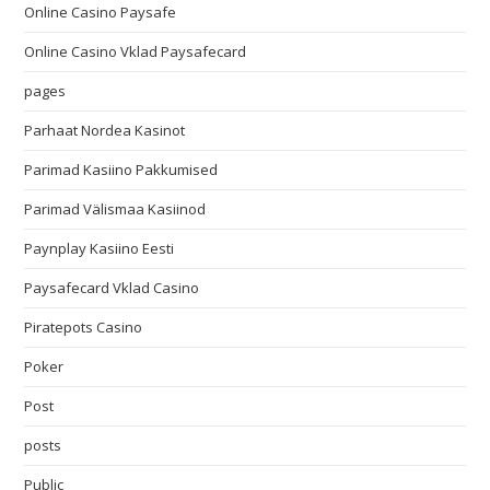
Online Casino Paysafe
Online Casino Vklad Paysafecard
pages
Parhaat Nordea Kasinot
Parimad Kasiino Pakkumised
Parimad Välismaa Kasiinod
Paynplay Kasiino Eesti
Paysafecard Vklad Casino
Piratepots Casino
Poker
Post
posts
Public