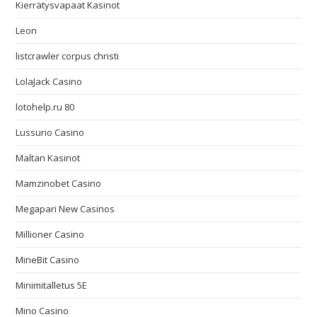
Kierrätysvapaat Kasinot
Leon
listcrawler corpus christi
LolaJack Casino
lotohelp.ru 80
Lussurio Casino
Maltan Kasinot
Mamzinobet Casino
Megapari New Casinos
Millioner Casino
MineBit Casino
Minimitalletus 5E
Mino Casino