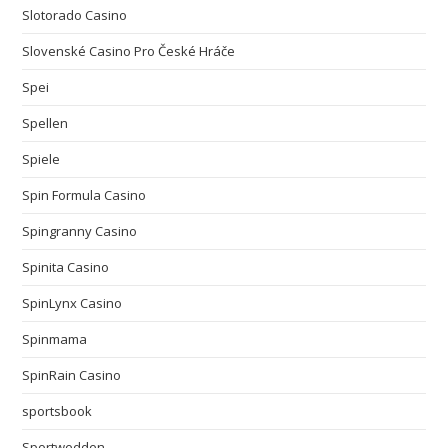
Slotorado Casino
Slovenské Casino Pro České Hráče
Spei
Spellen
Spiele
Spin Formula Casino
Spingranny Casino
Spinita Casino
SpinLynx Casino
Spinmama
SpinRain Casino
sportsbook
Sportwedden