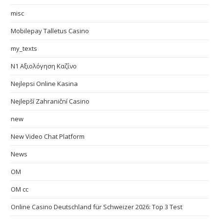
misc
Mobilepay Talletus Casino
my_texts
N1 Αξιολόγηση Καζίνο
Nejlepsi Online Kasina
Nejlepší Zahraniční Casino
new
New Video Chat Platform
News
OM
OM cc
Online Casino Deutschland für Schweizer 2026: Top 3 Test