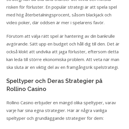
risken för förluster. En populär strategi är att spela spel
med hög återbetalningsprocent, såsom blackjack och
video poker, där oddsen är mer i spelarens favör.
Förutom att välja rätt spel är hantering av din bankrulle
avgörande. Sätt upp en budget och håll dig till den. Det är
också klokt att undvika att jaga förluster, eftersom detta
kan leda till större ekonomiska problem. Att veta när man
ska sluta är en viktig del av en framgångsrik spelstrategi.
Speltyper och Deras Strategier på
Rollino Casino
Rollino Casino erbjuder en mängd olika speltyper, varav
varje har sina egna strategier. Här är några vanliga
speltyper och grundläggande strategier för dem: