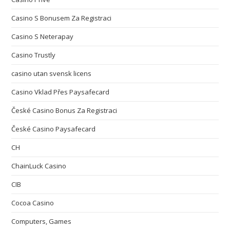
Casino S Bonusem Za Registraci
Casino S Neterapay
Casino Trustly
casino utan svensk licens
Casino Vklad Přes Paysafecard
České Casino Bonus Za Registraci
České Casino Paysafecard
CH
ChainLuck Casino
CIB
Cocoa Casino
Computers, Games