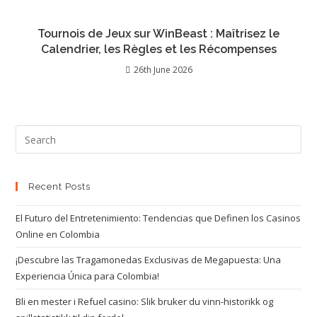
Tournois de Jeux sur WinBeast : Maîtrisez le
Calendrier, les Règles et les Récompenses
26th June 2026
Recent Posts
El Futuro del Entretenimiento: Tendencias que Definen los Casinos
Online en Colombia
¡Descubre las Tragamonedas Exclusivas de Megapuesta: Una
Experiencia Única para Colombia!
Bli en mester i Refuel casino: Slik bruker du vinn-historikk og