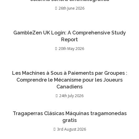
26th June 2026
GambleZen UK Login: A Comprehensive Study
Report
20th May 2026
Les Machines à Sous à Paiements par Groupes :
Comprendre le Mécanisme pour les Joueurs
Canadiens
24th July 2026
Tragaperras Clásicas Máquinas tragamonedas
gratis
3rd August 2026