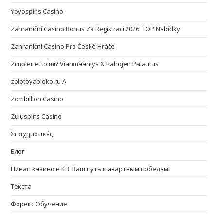
Yoyospins Casino
Zahraniční Casino Bonus Za Registraci 2026: TOP Nabídky
Zahraniční Casino Pro České Hráče
Zimpler ei toimi? Vianmääritys & Rahojen Palautus
zolotoyabloko.ru A
Zombillion Casino
Zuluspins Casino
Στοιχηματικές
Блог
Пинап казино в КЗ: Ваш путь к азартным победам!
Текста
Форекс Обучение