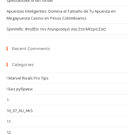
spillstatistikk til din fordel
Apuestas Inteligentes: Domina el Tamaño de Tu Apuesta en
Megapuesta Casino en Pesos Colombianos
Spinmills: Φτιάξτε τον Λογαριασμό σας Στα Μέτρα Σας!
Recent Comments
Categories
! Marvel Rivals Pro Tips
! Без рубрики
1
10_07_AU_AKS
11
12