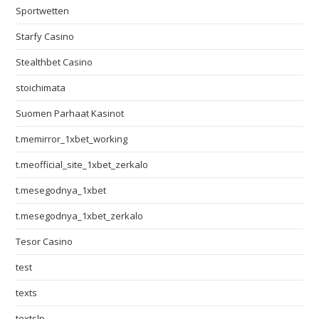
Sportwetten
Starfy Casino
Stealthbet Casino
stoichimata
Suomen Parhaat Kasinot
t.memirror_1xbet_working
t.meofficial_site_1xbet_zerkalo
t.mesegodnya_1xbet
t.mesegodnya_1xbet_zerkalo
Tesor Casino
test
texts
textslp