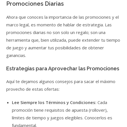
Promociones Diarias
Ahora que conoces la importancia de las promociones y el
marco legal, es momento de hablar de estrategia. Las
promociones diarias no son solo un regalo; son una
herramienta que, bien utilizada, puede extender tu tiempo
de juego y aumentar tus posibilidades de obtener
ganancias.
Estrategias para Aprovechar las Promociones
Aquí te dejamos algunos consejos para sacar el máximo
provecho de estas ofertas:
Lee Siempre los Términos y Condiciones:
Cada
promoción tiene requisitos de apuesta (rollover),
límites de tiempo y juegos elegibles. Conocerlos es
fundamental.