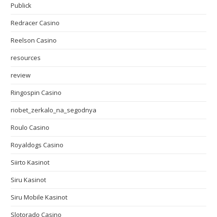
Publick
Redracer Casino
Reelson Casino
resources
review
Ringospin Casino
riobet_zerkalo_na_segodnya
Roulo Casino
Royaldogs Casino
Siirto Kasinot
Siru Kasinot
Siru Mobile Kasinot
Slotorado Casino