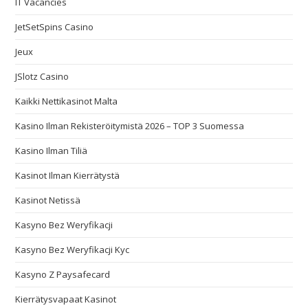
IT Vacancies
JetSetSpins Casino
Jeux
JSlotz Casino
Kaikki Nettikasinot Malta
Kasino Ilman Rekisteröitymistä 2026 – TOP 3 Suomessa
Kasino Ilman Tiliä
Kasinot Ilman Kierrätystä
Kasinot Netissä
Kasyno Bez Weryfikacji
Kasyno Bez Weryfikacji Kyc
Kasyno Z Paysafecard
Kierrätysvapaat Kasinot