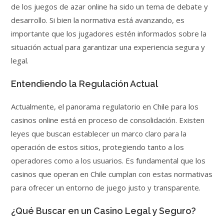
de los juegos de azar online ha sido un tema de debate y
desarrollo. Si bien la normativa está avanzando, es
importante que los jugadores estén informados sobre la
situación actual para garantizar una experiencia segura y
legal.
Entendiendo la Regulación Actual
Actualmente, el panorama regulatorio en Chile para los
casinos online está en proceso de consolidación. Existen
leyes que buscan establecer un marco claro para la
operación de estos sitios, protegiendo tanto a los
operadores como a los usuarios. Es fundamental que los
casinos que operan en Chile cumplan con estas normativas
para ofrecer un entorno de juego justo y transparente.
¿Qué Buscar en un Casino Legal y Seguro?