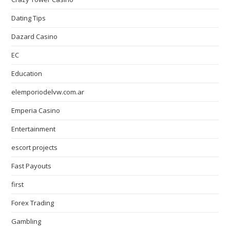
Dating Tips
Dazard Casino
EC
Education
elemporiodelvw.com.ar
Emperia Casino
Entertainment
escort projects
Fast Payouts
first
Forex Trading
Gambling