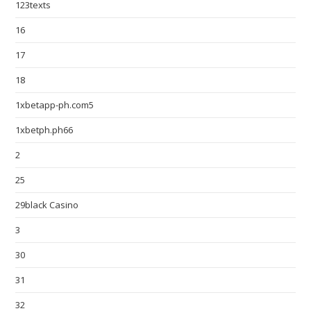
123texts
16
17
18
1xbetapp-ph.com5
1xbetph.ph66
2
25
29black Casino
3
30
31
32