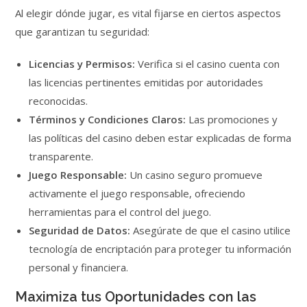
Al elegir dónde jugar, es vital fijarse en ciertos aspectos
que garantizan tu seguridad:
Licencias y Permisos:
Verifica si el casino cuenta con
las licencias pertinentes emitidas por autoridades
reconocidas.
Términos y Condiciones Claros:
Las promociones y
las políticas del casino deben estar explicadas de forma
transparente.
Juego Responsable:
Un casino seguro promueve
activamente el juego responsable, ofreciendo
herramientas para el control del juego.
Seguridad de Datos:
Asegúrate de que el casino utilice
tecnología de encriptación para proteger tu información
personal y financiera.
Maximiza tus Oportunidades con las