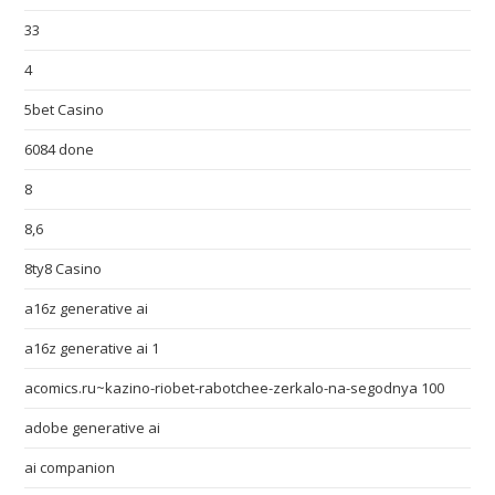
33
4
5bet Casino
6084 done
8
8,6
8ty8 Casino
a16z generative ai
a16z generative ai 1
acomics.ru~kazino-riobet-rabotchee-zerkalo-na-segodnya 100
adobe generative ai
ai companion