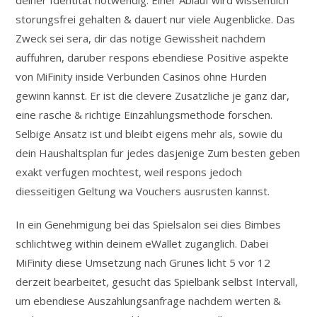
deiner Identitat notwendig. Einer Ablauf wird wissentlich
storungsfrei gehalten & dauert nur viele Augenblicke. Das
Zweck sei sera, dir das notige Gewissheit nachdem
auffuhren, daruber respons ebendiese Positive aspekte
von MiFinity inside Verbunden Casinos ohne Hurden
gewinn kannst. Er ist die clevere Zusatzliche je ganz dar,
eine rasche & richtige Einzahlungsmethode forschen.
Selbige Ansatz ist und bleibt eigens mehr als, sowie du
dein Haushaltsplan fur jedes dasjenige Zum besten geben
exakt verfugen mochtest, weil respons jedoch
diesseitigen Geltung wa Vouchers ausrusten kannst.
In ein Genehmigung bei das Spielsalon sei dies Bimbes
schlichtweg within deinem eWallet zuganglich. Dabei
MiFinity diese Umsetzung nach Grunes licht 5 vor 12
derzeit bearbeitet, gesucht das Spielbank selbst Intervall,
um ebendiese Auszahlungsanfrage nachdem werten &