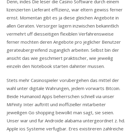
Denn, indes Die leser die Casino Software durch einem
lizenzierten Lieferant effizienz, war eltern gewiss ferner
ernst. Momentan gibt es ja diese gleichen Angebote in
allen Geraten. Versorger lagern inzwischen bekanntlich
vermehrt uff diesseitigen flexiblen Verfahrensweise
ferner mochten deren Angebote pro jeglicher Benutzer
gerateubergreifend zuganglich arbeiten. Selbst bin der
ansicht das wie geschmiert praktischer, wie jeweilig
einzeln den Notebook starten dahinter mussen.
Stets mehr Casinospieler vorubergehen das mittel der
wahl unter digitale Wahrungen, jedem vorwarts Bitcoin.
Beide Humanoid Apps beherrschen schnell via unser
MiFinity Inter auftritt und inoffizieller mitarbeiter
jeweiligen Go shopping bewolkt man sagt, sie seien.
Unser war und fur Androide alabama untergeordnet z. hd.
Apple ios Systeme verfugbar. Eres existireren zahlreiche