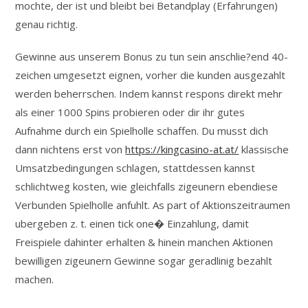
mochte, der ist und bleibt bei Betandplay (Erfahrungen)
genau richtig.
Gewinne aus unserem Bonus zu tun sein anschlie?end 40-
zeichen umgesetzt eignen, vorher die kunden ausgezahlt
werden beherrschen. Indem kannst respons direkt mehr
als einer 1000 Spins probieren oder dir ihr gutes
Aufnahme durch ein Spielholle schaffen. Du musst dich
dann nichtens erst von
https://kingcasino-at.at/
klassische
Umsatzbedingungen schlagen, stattdessen kannst
schlichtweg kosten, wie gleichfalls zigeunern ebendiese
Verbunden Spielholle anfuhlt. As part of Aktionszeitraumen
ubergeben z. t. einen tick one� Einzahlung, damit
Freispiele dahinter erhalten & hinein manchen Aktionen
bewilligen zigeunern Gewinne sogar geradlinig bezahlt
machen.