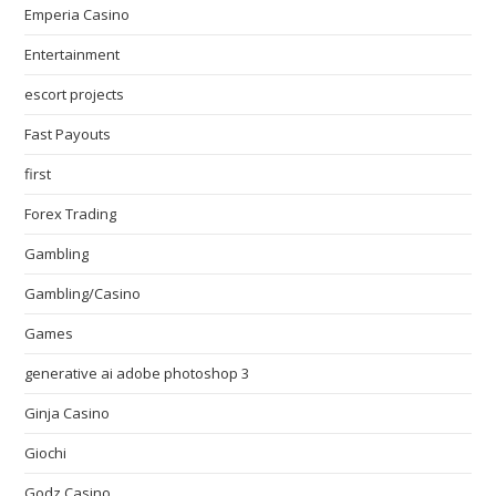
Emperia Casino
Entertainment
escort projects
Fast Payouts
first
Forex Trading
Gambling
Gambling/Casino
Games
generative ai adobe photoshop 3
Ginja Casino
Giochi
Godz Casino