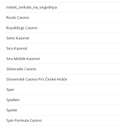
riobet_zerkalo_na_segodnya
Roulo Casino
Royaldogs Casino
Siirto Kasinot
Siru Kasinot
Siru Mobile Kasinot
Slotorado Casino
Slovenské Casino Pro České Hráče
Spei
Spellen
Spiele
Spin Formula Casino