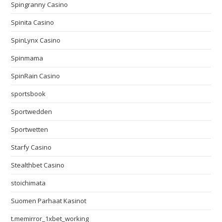
Spingranny Casino
Spinita Casino
SpinLynx Casino
Spinmama
SpinRain Casino
sportsbook
Sportwedden
Sportwetten
Starfy Casino
Stealthbet Casino
stoichimata
Suomen Parhaat Kasinot
t.memirror_1xbet_working