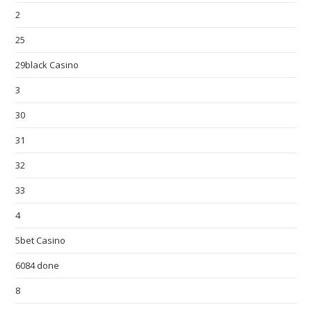
2
25
29black Casino
3
30
31
32
33
4
5bet Casino
6084 done
8