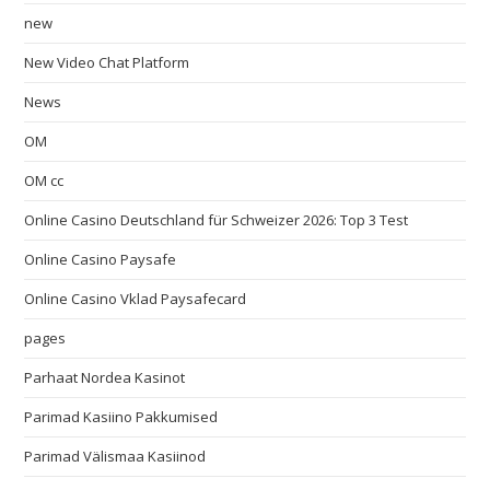
new
New Video Chat Platform
News
OM
OM cc
Online Casino Deutschland für Schweizer 2026: Top 3 Test
Online Casino Paysafe
Online Casino Vklad Paysafecard
pages
Parhaat Nordea Kasinot
Parimad Kasiino Pakkumised
Parimad Välismaa Kasiinod