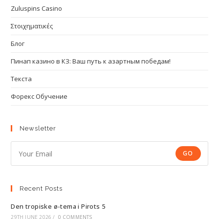
Zuluspins Casino
Στοιχηματικές
Блог
Пинап казино в КЗ: Ваш путь к азартным победам!
Текста
Форекс Обучение
Newsletter
GO
Recent Posts
Den tropiske ø-tema i Pirots 5
29TH JUNE 2026
/
0 COMMENTS