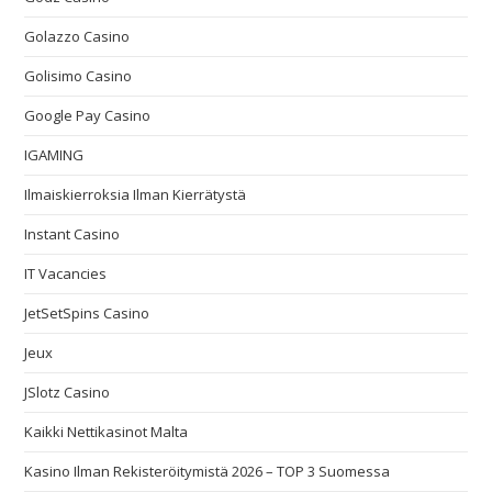
Golazzo Casino
Golisimo Casino
Google Pay Casino
IGAMING
Ilmaiskierroksia Ilman Kierrätystä
Instant Casino
IT Vacancies
JetSetSpins Casino
Jeux
JSlotz Casino
Kaikki Nettikasinot Malta
Kasino Ilman Rekisteröitymistä 2026 – TOP 3 Suomessa