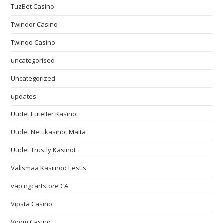
TuzBet Casino
Twindor Casino
Twinqo Casino
uncategorised
Uncategorized
updates
Uudet Euteller Kasinot
Uudet Nettikasinot Malta
Uudet Trustly Kasinot
Välismaa Kasiinod Eestis
vapingcartstore CA
Vipsta Casino
Voom Casino