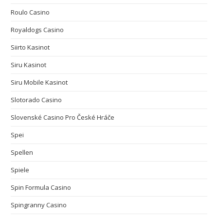
Roulo Casino
Royaldogs Casino
Siirto Kasinot
Siru Kasinot
Siru Mobile Kasinot
Slotorado Casino
Slovenské Casino Pro České Hráče
Spei
Spellen
Spiele
Spin Formula Casino
Spingranny Casino