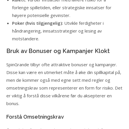
forlenge spilletiden, eller strategiske innsatser for
høyere potensielle gevinster.
Poker (hvis tilgjengelig):
Utvikle ferdigheter i
håndrangering, innsatsstrategier og lesing av
motstandere.
Bruk av Bonuser og Kampanjer Klokt
SpinGrande tilbyr ofte attraktive bonuser og kampanjer.
Disse kan være en utmerket måte å øke din spillkapital på,
men de kommer også med egne sett med regler og
omsetningskrav som representerer en form for risiko. Det
er viktig å forstå disse vilkårene før du aksepterer en
bonus.
Forstå Omsetningskrav