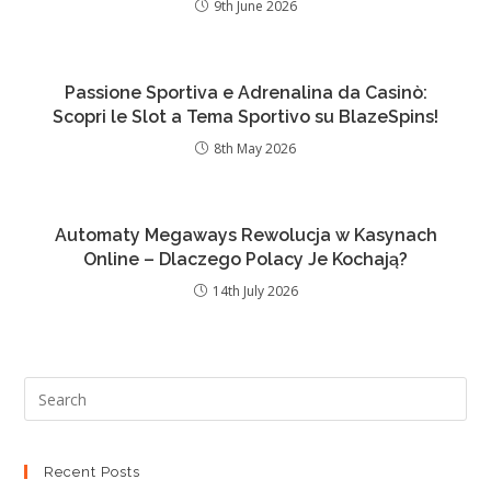
9th June 2026
Passione Sportiva e Adrenalina da Casinò:
Scopri le Slot a Tema Sportivo su BlazeSpins!
8th May 2026
Automaty Megaways Rewolucja w Kasynach
Online – Dlaczego Polacy Je Kochają?
14th July 2026
Recent Posts