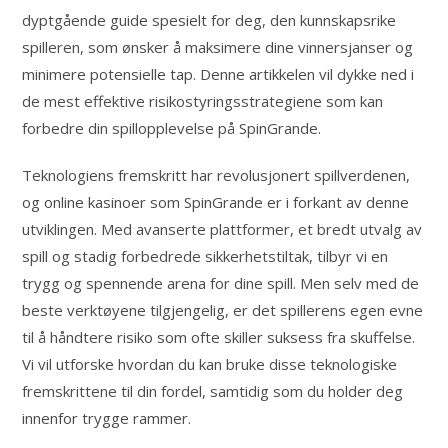
dyptgående guide spesielt for deg, den kunnskapsrike
spilleren, som ønsker å maksimere dine vinnersjanser og
minimere potensielle tap. Denne artikkelen vil dykke ned i
de mest effektive risikostyringsstrategiene som kan
forbedre din spillopplevelse på SpinGrande.
Teknologiens fremskritt har revolusjonert spillverdenen,
og online kasinoer som SpinGrande er i forkant av denne
utviklingen. Med avanserte plattformer, et bredt utvalg av
spill og stadig forbedrede sikkerhetstiltak, tilbyr vi en
trygg og spennende arena for dine spill. Men selv med de
beste verktøyene tilgjengelig, er det spillerens egen evne
til å håndtere risiko som ofte skiller suksess fra skuffelse.
Vi vil utforske hvordan du kan bruke disse teknologiske
fremskrittene til din fordel, samtidig som du holder deg
innenfor trygge rammer.