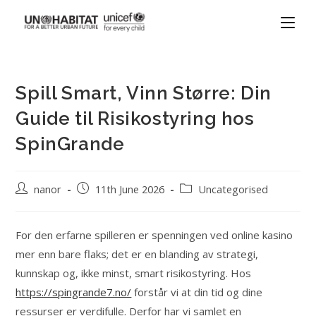
Spill Smart, Vinn Større: Din
Guide til Risikostyring hos
SpinGrande
nanor
11th June 2026
Uncategorised
For den erfarne spilleren er spenningen ved online kasino
mer enn bare flaks; det er en blanding av strategi,
kunnskap og, ikke minst, smart risikostyring. Hos
https://spingrande7.no/
forstår vi at din tid og dine
ressurser er verdifulle. Derfor har vi samlet en