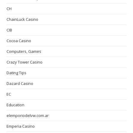
CH
ChainLuck Casino
CIB
Cocoa Casino
Computers, Games
Crazy Tower Сasino
Dating Tips
Dazard Casino
EC
Education
elemporiodelvw.com.ar
Emperia Casino