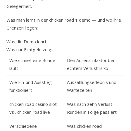
Gelegenheit.
Was man lernt in der chicken road 1 demo — und wo ihre
Grenzen liegen:
Was die Demo lehrt
Was nur Echtgeld zeigt
Wie schnell eine Runde
Den Adrenalinfaktor bei
läuft
echtem Verlustrisiko
Wie Ein-und Ausstieg
Auszahlungserlebnis und
funktioniert
Wartezeiten
chicken road casino slot
Was nach zehn Verlust-
vs . chicken road live
Runden in Folge passiert
Verschiedene
Was chicken road