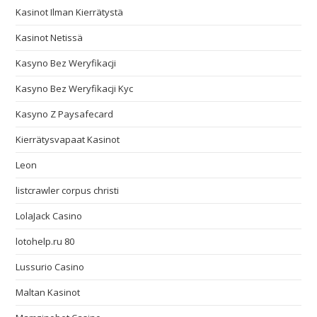
Kasinot Ilman Kierrätystä
Kasinot Netissä
Kasyno Bez Weryfikacji
Kasyno Bez Weryfikacji Kyc
Kasyno Z Paysafecard
Kierrätysvapaat Kasinot
Leon
listcrawler corpus christi
LolaJack Casino
lotohelp.ru 80
Lussurio Casino
Maltan Kasinot