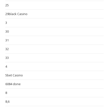
25
29black Casino
3
30
31
32
33
4
5bet Casino
6084 done
8
8,6