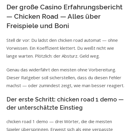
Der große Casino Erfahrungsbericht
— Chicken Road — Alles über
Freispiele und Boni
Stell dir vor: Du lädst den chicken road automat — ohne
Vorwissen. Ein Koeffizient klettert. Du weißt nicht wie
lange warten. Plötzlich: der Absturz. Geld weg.
Genau das widerfährt den meisten ohne Vorbereitung.
Dieser Ratgeber soll sicherstellen, dass du diesen Fehler
machst — oder zumindest zeigt, wie man besser reagiert.
Der erste Schritt: chicken road 1 demo —
der unterschätzte Einstieg
chicken road 1 demo — drei Wörter, die die meisten
Spieler überspringen. Erweist sich als eine verpasste