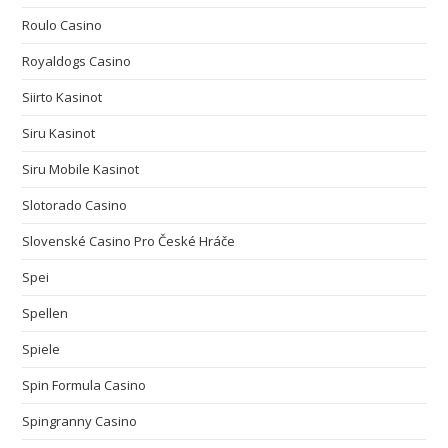
Roulo Casino
Royaldogs Casino
Siirto Kasinot
Siru Kasinot
Siru Mobile Kasinot
Slotorado Casino
Slovenské Casino Pro České Hráče
Spei
Spellen
Spiele
Spin Formula Casino
Spingranny Casino