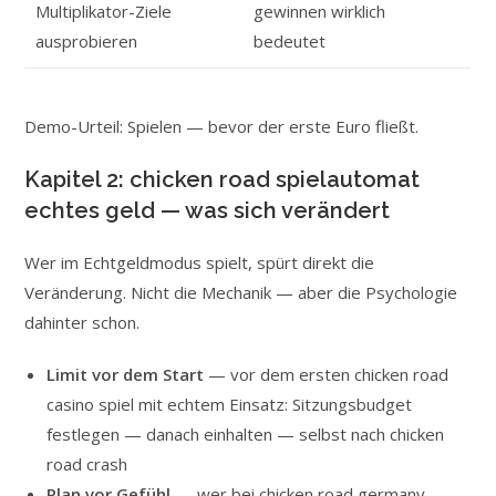
Multiplikator-Ziele
gewinnen wirklich
ausprobieren
bedeutet
Demo-Urteil: Spielen — bevor der erste Euro fließt.
Kapitel 2: chicken road spielautomat
echtes geld — was sich verändert
Wer im Echtgeldmodus spielt, spürt direkt die
Veränderung. Nicht die Mechanik — aber die Psychologie
dahinter schon.
Limit vor dem Start
— vor dem ersten chicken road
casino spiel mit echtem Einsatz: Sitzungsbudget
festlegen — danach einhalten — selbst nach chicken
road crash
Plan vor Gefühl
— wer bei chicken road germany