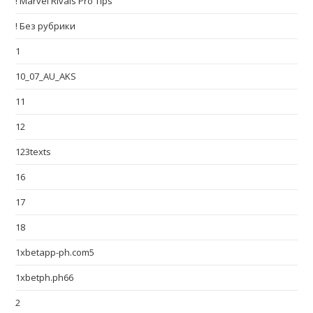
! Marvel Rivals Pro Tips
! Без рубрики
1
10_07_AU_AKS
11
12
123texts
16
17
18
1xbetapp-ph.com5
1xbetph.ph66
2