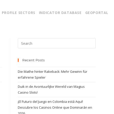
PROFILE SECTORS
INDICATOR DATABASE
GEOPORTAL
Recent Posts
Die Mathe hinter Rakeback: Mehr Gewinn für
erfahrene Spieler
Duik in de Avontuurlijke Wereld van Magius
Casino Slots!
¡El Futuro del Juego en Colombia está Aquí!
Descubre los Casinos Online que Dominarán en
2026