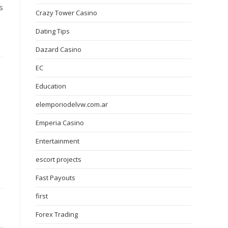
s
Crazy Tower Сasino
Dating Tips
Dazard Casino
EC
Education
elemporiodelvw.com.ar
Emperia Casino
Entertainment
escort projects
Fast Payouts
first
Forex Trading