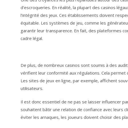
d’escroqueries. En réalité, la plupart des casinos léga
l’intégrité des jeux. Ces établissements doivent resp
équitable. Les systèmes de jeu, comme les générateu
garantir leur transparence. En fait, des plateformes
cadre légal.
De plus, de nombreux casinos sont soumis à des audit
vérifient leur conformité aux régulations. Cela permet 
Les sites de jeux en ligne, par exemple, affichent souve
utilisateurs.
Il est donc essentiel de ne pas se laisser influencer 
souhaitent bâtir une relation de confiance avec leurs cl
éviter les arnaques, les joueurs doivent choisir des 