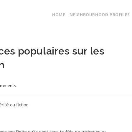
HOME
NEIGHBOURHOOD PROFILES
ces populaires sur les
on
omments
rité ou fiction
 est l’idée qu’ils sont tous truffés de tricheries et