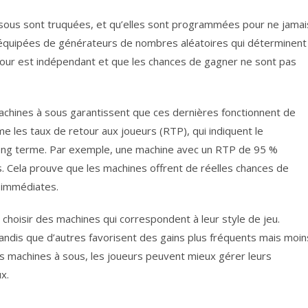
sous sont truquées, et qu’elles sont programmées pour ne jamai
 équipées de générateurs de nombres aléatoires qui déterminent
 tour est indépendant et que les chances de gagner ne sont pas
achines à sous garantissent que ces dernières fonctionnent de
 les taux de retour aux joueurs (RTP), qui indiquent le
long terme. Par exemple, une machine avec un RTP de 95 %
. Cela prouve que les machines offrent de réelles chances de
s immédiates.
 choisir des machines qui correspondent à leur style de jeu.
tandis que d’autres favorisent des gains plus fréquents mais moin
 machines à sous, les joueurs peuvent mieux gérer leurs
x.