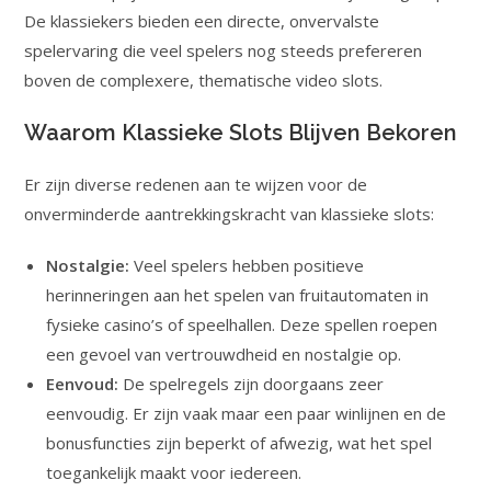
De klassiekers bieden een directe, onvervalste
spelervaring die veel spelers nog steeds prefereren
boven de complexere, thematische video slots.
Waarom Klassieke Slots Blijven Bekoren
Er zijn diverse redenen aan te wijzen voor de
onverminderde aantrekkingskracht van klassieke slots:
Nostalgie:
Veel spelers hebben positieve
herinneringen aan het spelen van fruitautomaten in
fysieke casino’s of speelhallen. Deze spellen roepen
een gevoel van vertrouwdheid en nostalgie op.
Eenvoud:
De spelregels zijn doorgaans zeer
eenvoudig. Er zijn vaak maar een paar winlijnen en de
bonusfuncties zijn beperkt of afwezig, wat het spel
toegankelijk maakt voor iedereen.