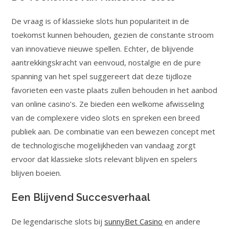
De vraag is of klassieke slots hun populariteit in de
toekomst kunnen behouden, gezien de constante stroom
van innovatieve nieuwe spellen. Echter, de blijvende
aantrekkingskracht van eenvoud, nostalgie en de pure
spanning van het spel suggereert dat deze tijdloze
favorieten een vaste plaats zullen behouden in het aanbod
van online casino’s. Ze bieden een welkome afwisseling
van de complexere video slots en spreken een breed
publiek aan. De combinatie van een bewezen concept met
de technologische mogelijkheden van vandaag zorgt
ervoor dat klassieke slots relevant blijven en spelers
blijven boeien.
Een Blijvend Succesverhaal
De legendarische slots bij
sunnyBet Casino
en andere