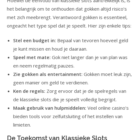
Hoewel de eenvoud van klassieke slots aantrekkelijk is, is
het belangrijk om te onthouden dat gokken altijd risico’s
met zich meebrengt. Verantwoord gokken is essentieel,
ongeacht het type spel dat je speelt. Hier zijn enkele tips:
Stel een budget in:
Bepaal van tevoren hoeveel geld
je kunt missen en houd je daaraan.
Speel met mate:
Gok niet langer dan je van plan was
en neem regelmatig pauzes.
Zie gokken als entertainment:
Gokken moet leuk zijn,
geen manier om geld te verdienen.
Ken de regels:
Zorg ervoor dat je de spelregels van
de klassieke slots die je speelt volledig begrijpt.
Maak gebruik van hulpmiddelen:
Veel online casino’s
bieden tools voor zelfuitsluiting of het instellen van
limieten.
De Toekomst van Klassieke Slots