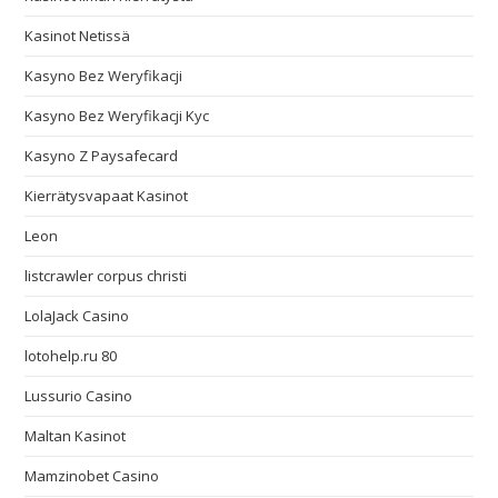
Kasinot Netissä
Kasyno Bez Weryfikacji
Kasyno Bez Weryfikacji Kyc
Kasyno Z Paysafecard
Kierrätysvapaat Kasinot
Leon
listcrawler corpus christi
LolaJack Casino
lotohelp.ru 80
Lussurio Casino
Maltan Kasinot
Mamzinobet Casino