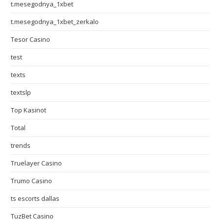
t.mesegodnya_1xbet
t.mesegodnya_1xbet_zerkalo
Tesor Casino
test
texts
textslp
Top Kasinot
Total
trends
Truelayer Casino
Trumo Casino
ts escorts dallas
TuzBet Casino