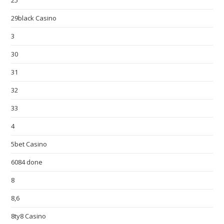
25
29black Casino
3
30
31
32
33
4
5bet Casino
6084 done
8
8,6
8ty8 Casino