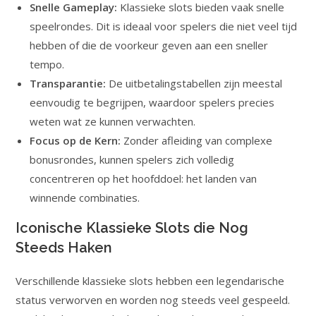
Snelle Gameplay:
Klassieke slots bieden vaak snelle
speelrondes. Dit is ideaal voor spelers die niet veel tijd
hebben of die de voorkeur geven aan een sneller
tempo.
Transparantie:
De uitbetalingstabellen zijn meestal
eenvoudig te begrijpen, waardoor spelers precies
weten wat ze kunnen verwachten.
Focus op de Kern:
Zonder afleiding van complexe
bonusrondes, kunnen spelers zich volledig
concentreren op het hoofddoel: het landen van
winnende combinaties.
Iconische Klassieke Slots die Nog
Steeds Haken
Verschillende klassieke slots hebben een legendarische
status verworven en worden nog steeds veel gespeeld.