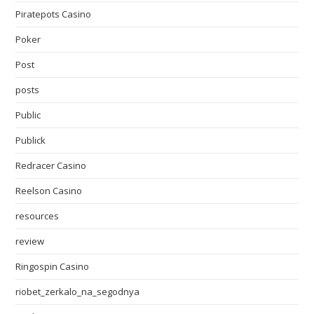
Piratepots Casino
Poker
Post
posts
Public
Publick
Redracer Casino
Reelson Casino
resources
review
Ringospin Casino
riobet_zerkalo_na_segodnya