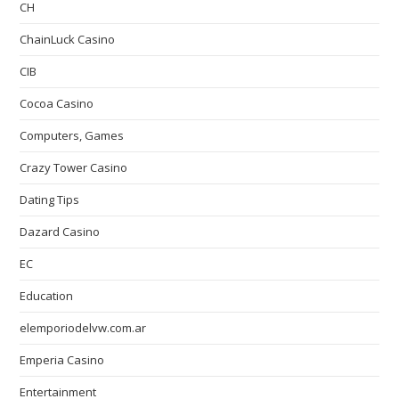
CH
ChainLuck Casino
CIB
Cocoa Casino
Computers, Games
Crazy Tower Сasino
Dating Tips
Dazard Casino
EC
Education
elemporiodelvw.com.ar
Emperia Casino
Entertainment