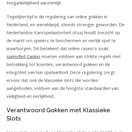
toegankelijkheid aanzienlijk.
Tegelijkertijd is de regulering van online gokken in
Nederland, en wereldwijd, steeds strenger geworden. De
Nederlandse Kansspelautoriteit (Ksa) houdt toezicht op
de markt om spelers te beschermen en eerlijk spel te
waarborgen. Dit betekent dat online casino’s zoals
sunnyBet Casino
moeten voldoen aan strikte regels met
betrekking tot licenties, verantwoord gokken en de
integriteit van hun spelaanbod. Deze regulering zorgt
ervoor dat ook de klassieke slots die worden
aangeboden, voldoen aan de hoogste standaarden van
veiligheid en eerlijkheid.
Verantwoord Gokken met Klassieke
Slots