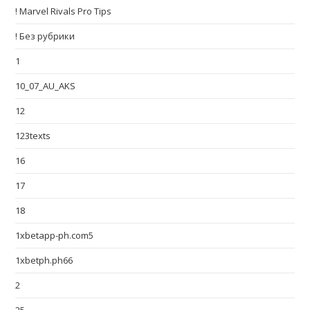
! Marvel Rivals Pro Tips
! Без рубрики
1
10_07_AU_AKS
12
123texts
16
17
18
1xbetapp-ph.com5
1xbetph.ph66
2