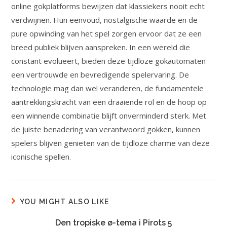
online gokplatforms bewijzen dat klassiekers nooit echt
verdwijnen. Hun eenvoud, nostalgische waarde en de
pure opwinding van het spel zorgen ervoor dat ze een
breed publiek blijven aanspreken. In een wereld die
constant evolueert, bieden deze tijdloze gokautomaten
een vertrouwde en bevredigende spelervaring. De
technologie mag dan wel veranderen, de fundamentele
aantrekkingskracht van een draaiende rol en de hoop op
een winnende combinatie blijft onverminderd sterk. Met
de juiste benadering van verantwoord gokken, kunnen
spelers blijven genieten van de tijdloze charme van deze
iconische spellen.
YOU MIGHT ALSO LIKE
Den tropiske ø-tema i Pirots 5