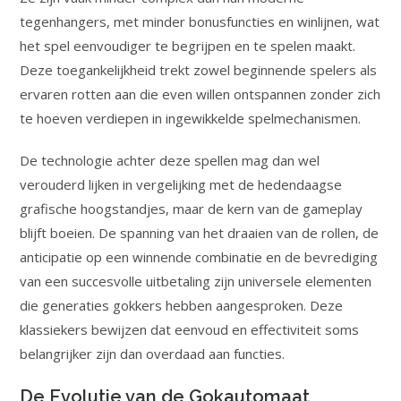
tegenhangers, met minder bonusfuncties en winlijnen, wat
het spel eenvoudiger te begrijpen en te spelen maakt.
Deze toegankelijkheid trekt zowel beginnende spelers als
ervaren rotten aan die even willen ontspannen zonder zich
te hoeven verdiepen in ingewikkelde spelmechanismen.
De technologie achter deze spellen mag dan wel
verouderd lijken in vergelijking met de hedendaagse
grafische hoogstandjes, maar de kern van de gameplay
blijft boeien. De spanning van het draaien van de rollen, de
anticipatie op een winnende combinatie en de bevrediging
van een succesvolle uitbetaling zijn universele elementen
die generaties gokkers hebben aangesproken. Deze
klassiekers bewijzen dat eenvoud en effectiviteit soms
belangrijker zijn dan overdaad aan functies.
De Evolutie van de Gokautomaat