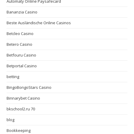
Automaty Online Paysafecard
Bananzia Casino
Beste Ausländische Online Casinos
Betcleo Casino
Betero Casino
Betfouru Casino
Betportal Casino
betting
BingoBongoStars Casino
Binnarybet Casino
bkschool2.ru 70
blog
Bookkeeping