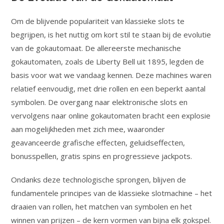
Om de blijvende populariteit van klassieke slots te
begrijpen, is het nuttig om kort stil te staan bij de evolutie
van de gokautomaat. De allereerste mechanische
gokautomaten, zoals de Liberty Bell uit 1895, legden de
basis voor wat we vandaag kennen. Deze machines waren
relatief eenvoudig, met drie rollen en een beperkt aantal
symbolen. De overgang naar elektronische slots en
vervolgens naar online gokautomaten bracht een explosie
aan mogelijkheden met zich mee, waaronder
geavanceerde grafische effecten, geluidseffecten,
bonusspellen, gratis spins en progressieve jackpots.
Ondanks deze technologische sprongen, blijven de
fundamentele principes van de klassieke slotmachine – het
draaien van rollen, het matchen van symbolen en het
winnen van prijzen – de kern vormen van bijna elk gokspel.