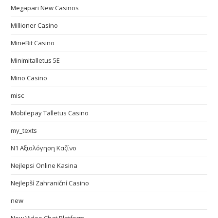
Megapari New Casinos
Millioner Casino
MineBit Casino
Minimitalletus 5E
Mino Casino
misc
Mobilepay Talletus Casino
my_texts
N1 Αξιολόγηση Καζίνο
Nejlepsi Online Kasina
Nejlepší Zahraniční Casino
new