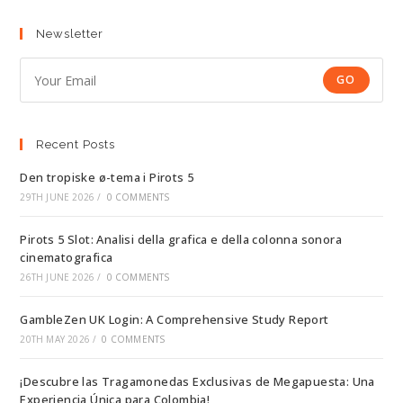
Newsletter
GO
Recent Posts
Den tropiske ø-tema i Pirots 5
29TH JUNE 2026
/
0 COMMENTS
Pirots 5 Slot: Analisi della grafica e della colonna sonora
cinematografica
26TH JUNE 2026
/
0 COMMENTS
GambleZen UK Login: A Comprehensive Study Report
20TH MAY 2026
/
0 COMMENTS
¡Descubre las Tragamonedas Exclusivas de Megapuesta: Una
Experiencia Única para Colombia!