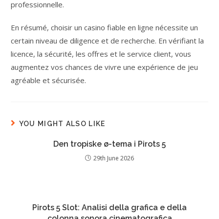
professionnelle.
En résumé, choisir un casino fiable en ligne nécessite un
certain niveau de diligence et de recherche. En vérifiant la
licence, la sécurité, les offres et le service client, vous
augmentez vos chances de vivre une expérience de jeu
agréable et sécurisée.
YOU MIGHT ALSO LIKE
Den tropiske ø-tema i Pirots 5
29th June 2026
Pirots 5 Slot: Analisi della grafica e della
colonna sonora cinematografica