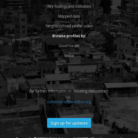
Key findings and indicators
Mapped data
Neighbourhood profile video
Browse profiles by:
Governorate
Sector
For further information on including data,contact:
unhabitat-lebanon@un.org
Sign up for updates