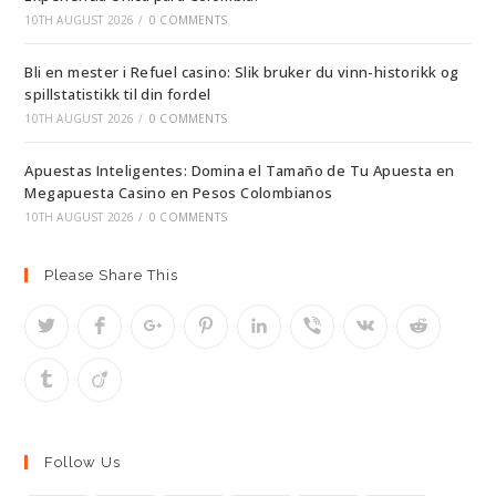
10TH AUGUST 2026
/
0 COMMENTS
Bli en mester i Refuel casino: Slik bruker du vinn-historikk og
spillstatistikk til din fordel
10TH AUGUST 2026
/
0 COMMENTS
Apuestas Inteligentes: Domina el Tamaño de Tu Apuesta en
Megapuesta Casino en Pesos Colombianos
10TH AUGUST 2026
/
0 COMMENTS
Please Share This
Follow Us