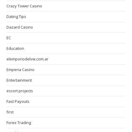
Crazy Tower Сasino
Dating Tips
Dazard Casino
EC
Education
elemporiodelvw.com.ar
Emperia Casino
Entertainment
escort projects
Fast Payouts
first
Forex Trading