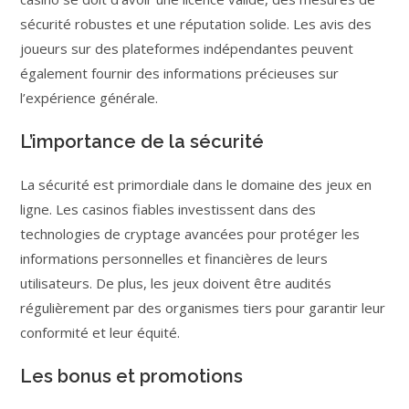
sécurité robustes et une réputation solide. Les avis des
joueurs sur des plateformes indépendantes peuvent
également fournir des informations précieuses sur
l’expérience générale.
L’importance de la sécurité
La sécurité est primordiale dans le domaine des jeux en
ligne. Les casinos fiables investissent dans des
technologies de cryptage avancées pour protéger les
informations personnelles et financières de leurs
utilisateurs. De plus, les jeux doivent être audités
régulièrement par des organismes tiers pour garantir leur
conformité et leur équité.
Les bonus et promotions