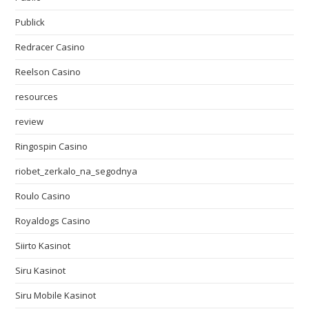
Publick
Redracer Casino
Reelson Casino
resources
review
Ringospin Casino
riobet_zerkalo_na_segodnya
Roulo Casino
Royaldogs Casino
Siirto Kasinot
Siru Kasinot
Siru Mobile Kasinot