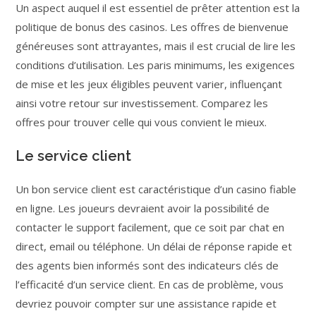
Un aspect auquel il est essentiel de prêter attention est la
politique de bonus des casinos. Les offres de bienvenue
généreuses sont attrayantes, mais il est crucial de lire les
conditions d’utilisation. Les paris minimums, les exigences
de mise et les jeux éligibles peuvent varier, influençant
ainsi votre retour sur investissement. Comparez les
offres pour trouver celle qui vous convient le mieux.
Le service client
Un bon service client est caractéristique d’un casino fiable
en ligne. Les joueurs devraient avoir la possibilité de
contacter le support facilement, que ce soit par chat en
direct, email ou téléphone. Un délai de réponse rapide et
des agents bien informés sont des indicateurs clés de
l’efficacité d’un service client. En cas de problème, vous
devriez pouvoir compter sur une assistance rapide et