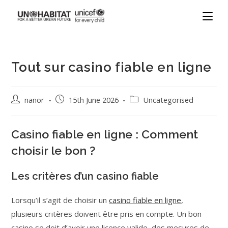
Tout sur casino fiable en ligne
nanor
15th June 2026
Uncategorised
Casino fiable en ligne : Comment
choisir le bon ?
Les critères d’un casino fiable
Lorsqu’il s’agit de choisir un
casino fiable en ligne
,
plusieurs critères doivent être pris en compte. Un bon
casino se doit d’avoir une licence valide, des mesures de