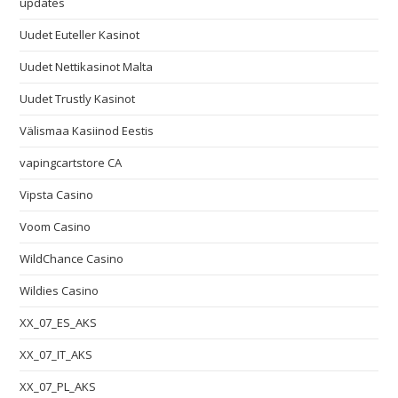
updates
Uudet Euteller Kasinot
Uudet Nettikasinot Malta
Uudet Trustly Kasinot
Välismaa Kasiinod Eestis
vapingcartstore CA
Vipsta Casino
Voom Casino
WildChance Casino
Wildies Casino
XX_07_ES_AKS
XX_07_IT_AKS
XX_07_PL_AKS