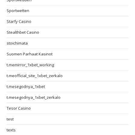
Sportwetten
Starfy Casino
Stealthbet Casino
stoichimata
Suomen Parhaat Kasinot
t.memirror_1xbet_working
t.meofficial_site_1xbet_zerkalo
t.mesegodnya_1xbet
t.mesegodnya_1xbet_zerkalo
Tesor Casino
test
texts