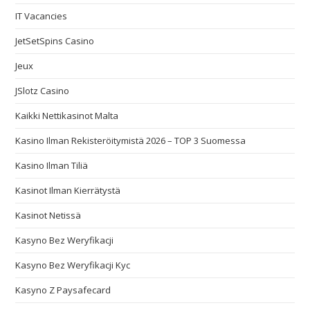
IT Vacancies
JetSetSpins Casino
Jeux
JSlotz Casino
Kaikki Nettikasinot Malta
Kasino Ilman Rekisteröitymistä 2026 – TOP 3 Suomessa
Kasino Ilman Tiliä
Kasinot Ilman Kierrätystä
Kasinot Netissä
Kasyno Bez Weryfikacji
Kasyno Bez Weryfikacji Kyc
Kasyno Z Paysafecard