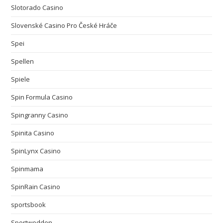
Slotorado Casino
Slovenské Casino Pro České Hráče
Spei
Spellen
Spiele
Spin Formula Casino
Spingranny Casino
Spinita Casino
SpinLynx Casino
Spinmama
SpinRain Casino
sportsbook
Sportwedden