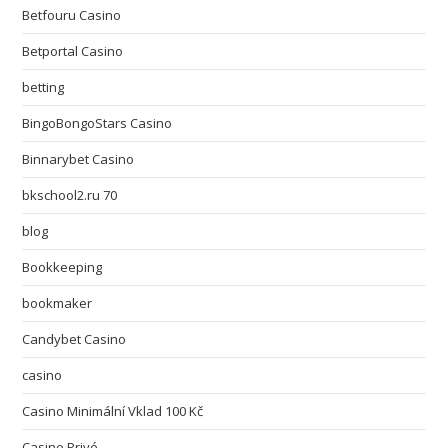
Betfouru Casino
Betportal Casino
betting
BingoBongoStars Casino
Binnarybet Casino
bkschool2.ru 70
blog
Bookkeeping
bookmaker
Candybet Casino
casino
Casino Minimální Vklad 100 Kč
Casino Privé