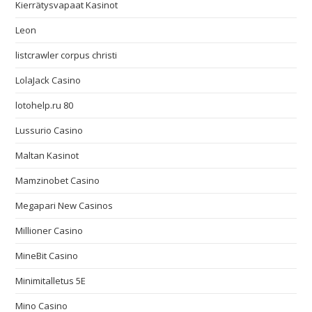
Kierrätysvapaat Kasinot
Leon
listcrawler corpus christi
LolaJack Casino
lotohelp.ru 80
Lussurio Casino
Maltan Kasinot
Mamzinobet Casino
Megapari New Casinos
Millioner Casino
MineBit Casino
Minimitalletus 5E
Mino Casino