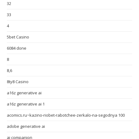
32
33
4
5bet Casino
6084 done
8
8,6
8ty8 Casino
a16z generative ai
a16z generative ai 1
acomics.ru~kazino-riobet-rabotchee-zerkalo-na-segodnya 100
adobe generative ai
ai companion