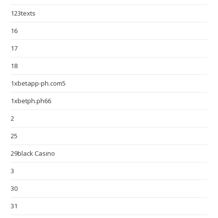
123texts
16
17
18
1xbetapp-ph.com5
1xbetph.ph66
2
25
29black Casino
3
30
31