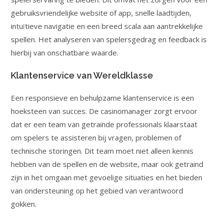
gebruiksvriendelijke website of app, snelle laadtijden,
intuïtieve navigatie en een breed scala aan aantrekkelijke
spellen. Het analyseren van spelersgedrag en feedback is
hierbij van onschatbare waarde.
Klantenservice van Wereldklasse
Een responsieve en behulpzame klantenservice is een
hoeksteen van succes. De casinomanager zorgt ervoor
dat er een team van getrainde professionals klaarstaat
om spelers te assisteren bij vragen, problemen of
technische storingen. Dit team moet niet alleen kennis
hebben van de spellen en de website, maar ook getraind
zijn in het omgaan met gevoelige situaties en het bieden
van ondersteuning op het gebied van verantwoord
gokken.