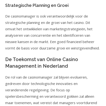
Strategische Planning en Groei
De casinomanager is ook verantwoordelijk voor de
strategische planning en de groei van het casino. Dit
omvat het ontwikkelen van marketingstrategieën, het
analyseren van concurrentie en het identificeren van
nieuwe kansen in de markt. Een goed financieel beheer
vormt de basis voor duurzame groei en winstgevendheid.
De Toekomst van Online Casino
Management in Nederland
De rol van de casinomanager zal blijven evolueren,
gedreven door technologische innovaties en
veranderende regelgeving. De focus op
spelersbescherming en verantwoord gokken zal alleen
maar toenemen, wat vereist dat managers voortdurend