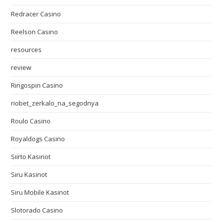
Redracer Casino
Reelson Casino
resources
review
Ringospin Casino
riobet_zerkalo_na_segodnya
Roulo Casino
Royaldogs Casino
Siirto Kasinot
Siru Kasinot
Siru Mobile Kasinot
Slotorado Casino