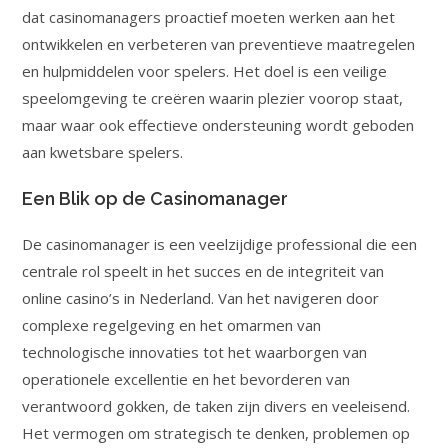
dat casinomanagers proactief moeten werken aan het
ontwikkelen en verbeteren van preventieve maatregelen
en hulpmiddelen voor spelers. Het doel is een veilige
speelomgeving te creëren waarin plezier voorop staat,
maar waar ook effectieve ondersteuning wordt geboden
aan kwetsbare spelers.
Een Blik op de Casinomanager
De casinomanager is een veelzijdige professional die een
centrale rol speelt in het succes en de integriteit van
online casino’s in Nederland. Van het navigeren door
complexe regelgeving en het omarmen van
technologische innovaties tot het waarborgen van
operationele excellentie en het bevorderen van
verantwoord gokken, de taken zijn divers en veeleisend.
Het vermogen om strategisch te denken, problemen op