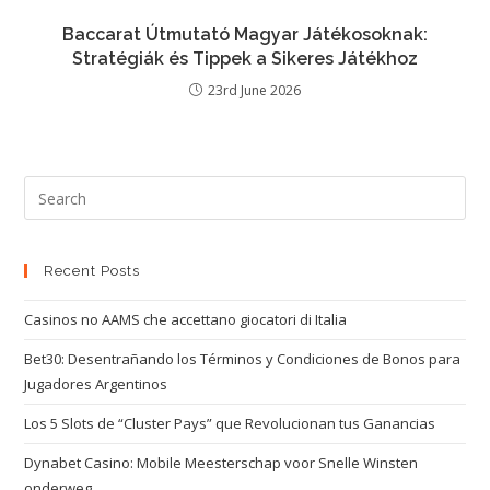
Baccarat Útmutató Magyar Játékosoknak:
Stratégiák és Tippek a Sikeres Játékhoz
23rd June 2026
Recent Posts
Casinos no AAMS che accettano giocatori di Italia
Bet30: Desentrañando los Términos y Condiciones de Bonos para
Jugadores Argentinos
Los 5 Slots de “Cluster Pays” que Revolucionan tus Ganancias
Dynabet Casino: Mobile Meesterschap voor Snelle Winsten
onderweg