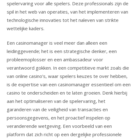
spelervaring voor alle spelers. Deze professionals zijn de
spil in het web van operaties, van het implementeren van
technologische innovaties tot het naleven van strikte
wettelijke kaders.
Een casinomanager is veel meer dan alleen een
leidinggevende; het is een strategische denker, een
probleemoplosser en een ambassadeur voor
verantwoord gokken. In een competitieve markt zoals die
van online casino’s, waar spelers keuzes te over hebben,
is de expertise van een casinomanager essentieel om een
casino te onderscheiden en te laten groeien. Denk hierbij
aan het optimaliseren van de spelervaring, het
garanderen van de veiligheid van transacties en
persoonsgegevens, en het proactief inspelen op
veranderende wetgeving. Een voorbeeld van een
platform dat zich richt op een dergelijke professionele