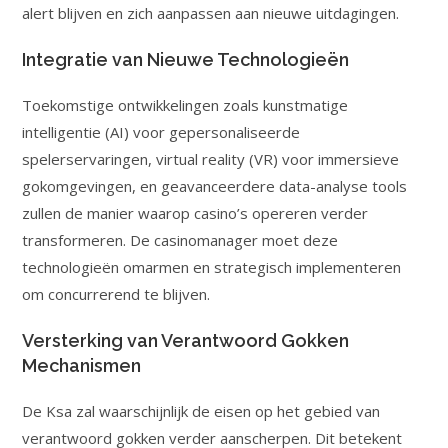
alert blijven en zich aanpassen aan nieuwe uitdagingen.
Integratie van Nieuwe Technologieën
Toekomstige ontwikkelingen zoals kunstmatige
intelligentie (AI) voor gepersonaliseerde
spelerservaringen, virtual reality (VR) voor immersieve
gokomgevingen, en geavanceerdere data-analyse tools
zullen de manier waarop casino’s opereren verder
transformeren. De casinomanager moet deze
technologieën omarmen en strategisch implementeren
om concurrerend te blijven.
Versterking van Verantwoord Gokken
Mechanismen
De Ksa zal waarschijnlijk de eisen op het gebied van
verantwoord gokken verder aanscherpen. Dit betekent