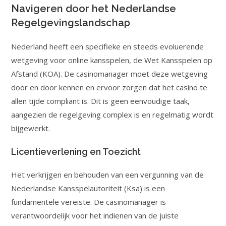
Navigeren door het Nederlandse
Regelgevingslandschap
Nederland heeft een specifieke en steeds evoluerende
wetgeving voor online kansspelen, de Wet Kansspelen op
Afstand (KOA). De casinomanager moet deze wetgeving
door en door kennen en ervoor zorgen dat het casino te
allen tijde compliant is. Dit is geen eenvoudige taak,
aangezien de regelgeving complex is en regelmatig wordt
bijgewerkt.
Licentieverlening en Toezicht
Het verkrijgen en behouden van een vergunning van de
Nederlandse Kansspelautoriteit (Ksa) is een
fundamentele vereiste. De casinomanager is
verantwoordelijk voor het indienen van de juiste