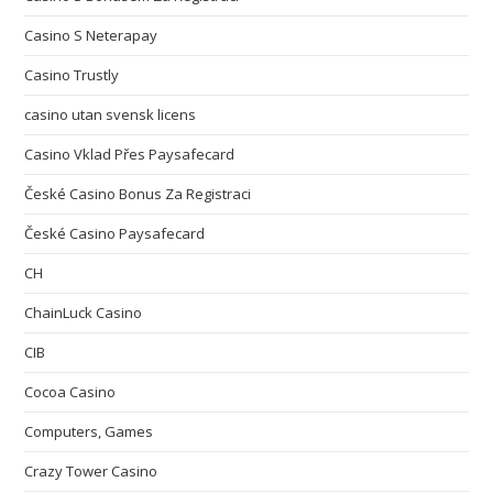
Casino S Neterapay
Casino Trustly
casino utan svensk licens
Casino Vklad Přes Paysafecard
České Casino Bonus Za Registraci
České Casino Paysafecard
CH
ChainLuck Casino
CIB
Cocoa Casino
Computers, Games
Crazy Tower Сasino