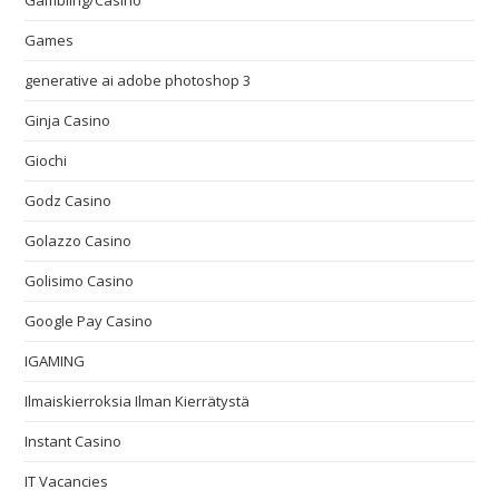
Gambling/Casino
Games
generative ai adobe photoshop 3
Ginja Casino
Giochi
Godz Casino
Golazzo Casino
Golisimo Casino
Google Pay Casino
IGAMING
Ilmaiskierroksia Ilman Kierrätystä
Instant Casino
IT Vacancies