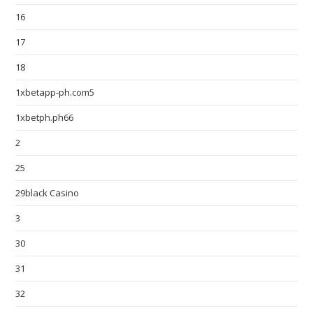
16
17
18
1xbetapp-ph.com5
1xbetph.ph66
2
25
29black Casino
3
30
31
32