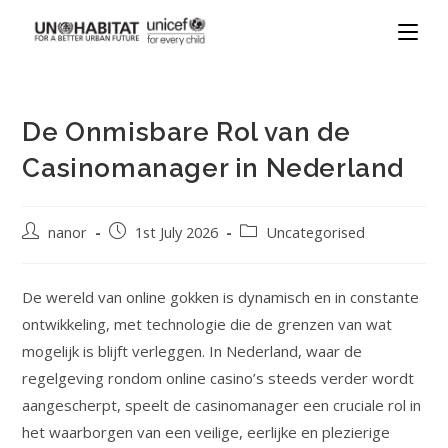
De Onmisbare Rol van de
Casinomanager in Nederland
nanor
1st July 2026
Uncategorised
De wereld van online gokken is dynamisch en in constante
ontwikkeling, met technologie die de grenzen van wat
mogelijk is blijft verleggen. In Nederland, waar de
regelgeving rondom online casino’s steeds verder wordt
aangescherpt, speelt de casinomanager een cruciale rol in
het waarborgen van een veilige, eerlijke en plezierige