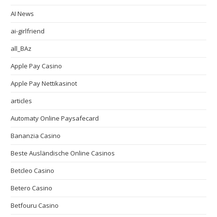
AI News
ai-girlfriend
all_BAz
Apple Pay Casino
Apple Pay Nettikasinot
articles
Automaty Online Paysafecard
Bananzia Casino
Beste Ausländische Online Casinos
Betcleo Casino
Betero Casino
Betfouru Casino