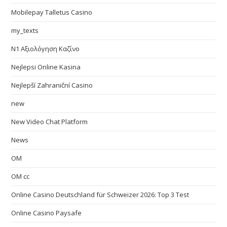
Mobilepay Talletus Casino
my_texts
N1 Αξιολόγηση Καζίνο
Nejlepsi Online Kasina
Nejlepší Zahraniční Casino
new
New Video Chat Platform
News
OM
OM cc
Online Casino Deutschland für Schweizer 2026: Top 3 Test
Online Casino Paysafe