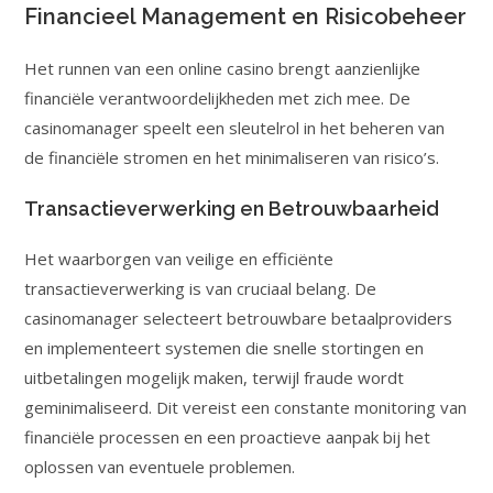
Financieel Management en Risicobeheer
Het runnen van een online casino brengt aanzienlijke
financiële verantwoordelijkheden met zich mee. De
casinomanager speelt een sleutelrol in het beheren van
de financiële stromen en het minimaliseren van risico’s.
Transactieverwerking en Betrouwbaarheid
Het waarborgen van veilige en efficiënte
transactieverwerking is van cruciaal belang. De
casinomanager selecteert betrouwbare betaalproviders
en implementeert systemen die snelle stortingen en
uitbetalingen mogelijk maken, terwijl fraude wordt
geminimaliseerd. Dit vereist een constante monitoring van
financiële processen en een proactieve aanpak bij het
oplossen van eventuele problemen.