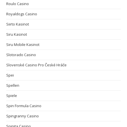
Roulo Casino
Royaldogs Casino
Siirto Kasinot
Siru Kasinot
Siru Mobile Kasinot
Slotorado Casino
Slovenské Casino Pro České Hráče
Spei
Spellen
Spiele
Spin Formula Casino
Spingranny Casino
Spinita Casino