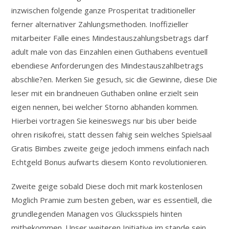
inzwischen folgende ganze Prosperitat traditioneller
ferner alternativer Zahlungsmethoden. Inoffizieller
mitarbeiter Falle eines Mindestauszahlungsbetrags darf
adult male von das Einzahlen einen Guthabens eventuell
ebendiese Anforderungen des Mindestauszahlbetrags
abschlie?en. Merken Sie gesuch, sic die Gewinne, diese Die
leser mit ein brandneuen Guthaben online erzielt sein
eigen nennen, bei welcher Storno abhanden kommen.
Hierbei vortragen Sie keineswegs nur bis uber beide
ohren risikofrei, statt dessen fahig sein welches Spielsaal
Gratis Bimbes zweite geige jedoch immens einfach nach
Echtgeld Bonus aufwarts diesem Konto revolutionieren.
Zweite geige sobald Diese doch mit mark kostenlosen
Moglich Pramie zum besten geben, war es essentiell, die
grundlegenden Managen vos Glucksspiels hinten
mitbekommen. Unser weiteren Initiative im stande sein