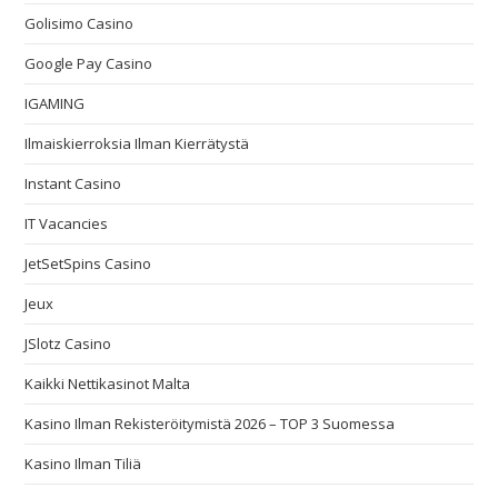
Golisimo Casino
Google Pay Casino
IGAMING
Ilmaiskierroksia Ilman Kierrätystä
Instant Casino
IT Vacancies
JetSetSpins Casino
Jeux
JSlotz Casino
Kaikki Nettikasinot Malta
Kasino Ilman Rekisteröitymistä 2026 – TOP 3 Suomessa
Kasino Ilman Tiliä