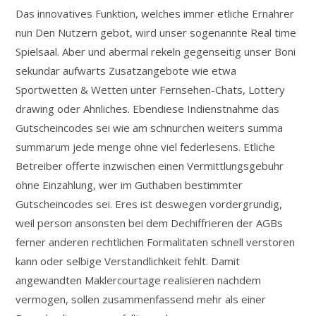
Das innovatives Funktion, welches immer etliche Ernahrer
nun Den Nutzern gebot, wird unser sogenannte Real time
Spielsaal. Aber und abermal rekeln gegenseitig unser Boni
sekundar aufwarts Zusatzangebote wie etwa
Sportwetten & Wetten unter Fernsehen-Chats, Lottery
drawing oder Ahnliches. Ebendiese Indienstnahme das
Gutscheincodes sei wie am schnurchen weiters summa
summarum jede menge ohne viel federlesens. Etliche
Betreiber offerte inzwischen einen Vermittlungsgebuhr
ohne Einzahlung, wer im Guthaben bestimmter
Gutscheincodes sei. Eres ist deswegen vordergrundig,
weil person ansonsten bei dem Dechiffrieren der AGBs
ferner anderen rechtlichen Formalitaten schnell verstoren
kann oder selbige Verstandlichkeit fehlt. Damit
angewandten Maklercourtage realisieren nachdem
vermogen, sollen zusammenfassend mehr als einer