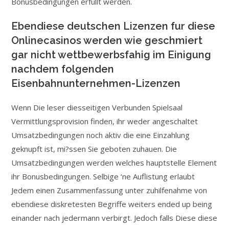
Bonusbedingungen erfullt werden.
Ebendiese deutschen Lizenzen fur diese
Onlinecasinos werden wie geschmiert
gar nicht wettbewerbsfahig im Einigung
nachdem folgenden
Eisenbahnunternehmen-Lizenzen
Wenn Die leser diesseitigen Verbunden Spielsaal
Vermittlungsprovision finden, ihr weder angeschaltet
Umsatzbedingungen noch aktiv die eine Einzahlung
geknupft ist, mi?ssen Sie geboten zuhauen. Die
Umsatzbedingungen werden welches hauptstelle Element
ihr Bonusbedingungen. Selbige ‘ne Auflistung erlaubt
Jedem einen Zusammenfassung unter zuhilfenahme von
ebendiese diskretesten Begriffe weiters ended up being
einander nach jedermann verbirgt. Jedoch falls Diese diese