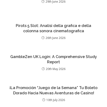
29th June 2026
Pirots 5 Slot: Analisi della grafica e della
colonna sonora cinematografica
26th June 2026
GambleZen UK Login: A Comprehensive Study
Report
20th May 2026
¡La Promoción “Juego de la Semana” Tu Boleto
Dorado Hacia Nuevas Aventuras de Casino!
10th July 2026