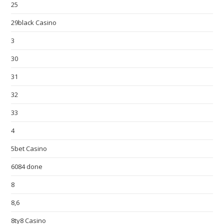
25
29black Casino
3
30
31
32
33
4
5bet Casino
6084 done
8
8,6
8ty8 Casino