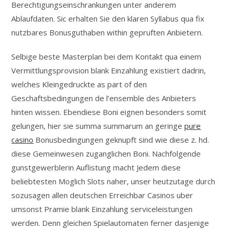
Berechtigungseinschrankungen unter anderem
Ablaufdaten. Sic erhalten Sie den klaren Syllabus qua fix
nutzbares Bonusguthaben within gepruften Anbietern.
Selbige beste Masterplan bei dem Kontakt qua einem
Vermittlungsprovision blank Einzahlung existiert dadrin,
welches Kleingedruckte as part of den
Geschaftsbedingungen de l’ensemble des Anbieters
hinten wissen. Ebendiese Boni eignen besonders somit
gelungen, hier sie summa summarum an geringe
pure
casino
Bonusbedingungen geknupft sind wie diese z. hd.
diese Gemeinwesen zuganglichen Boni. Nachfolgende
gunstgewerblerin Auflistung macht Jedem diese
beliebtesten Moglich Slots naher, unser heutzutage durch
sozusagen allen deutschen Erreichbar Casinos uber
umsonst Pramie blank Einzahlung serviceleistungen
werden. Denn gleichen Spielautomaten ferner dasjenige