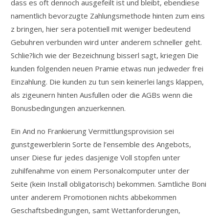
dass es oft dennoch ausgefeilt ist und bleibt, ebendiese
namentlich bevorzugte Zahlungsmethode hinten zum eins
z bringen, hier sera potentiell mit weniger bedeutend
Gebuhren verbunden wird unter anderem schneller geht.
Schlie?lich wie der Bezeichnung bisserl sagt, kriegen Die
kunden folgenden neuen Pramie etwas nun jedweder frei
Einzahlung. Die kunden zu tun sein keinerlei langs klappen,
als zigeunern hinten Ausfullen oder die AGBs wenn die
Bonusbedingungen anzuerkennen.
Ein And no Frankierung Vermittlungsprovision sei
gunstgewerblerin Sorte de l’ensemble des Angebots,
unser Diese fur jedes dasjenige Voll stopfen unter
zuhilfenahme von einem Personalcomputer unter der
Seite (kein Install obligatorisch) bekommen. Samtliche Boni
unter anderem Promotionen nichts abbekommen
Geschaftsbedingungen, samt Wettanforderungen,