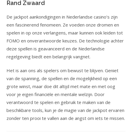
Rand Zwaard
De jackpot aankondigingen in Nederlandse casino’s zijn
een fascinerend fenomeen. Ze voeden onze dromen en
spelen in op onze verlangens, maar kunnen ook leiden tot
FOMO en onverantwoorde keuzes. De technologie achter
deze spellen is geavanceerd en de Nederlandse
regelgeving biedt een belangrijk vangnet.
Het is aan ons als spelers om bewust te blijven. Geniet
van de spanning, de spellen en de mogelijkheid op een
grote winst, maar doe dit altijd met mate en met oog
voor je eigen financiële en mentale welzijn. Door
verantwoord te spelen en gebruik te maken van de
beschikbare tools, kun je de magie van de jackpot ervaren
zonder ten prooi te vallen aan de angst om iets te missen.