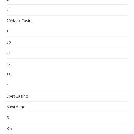
25
29black Casino
3
30
31
32
33
4
5bet Casino
6084 done
8
8,6