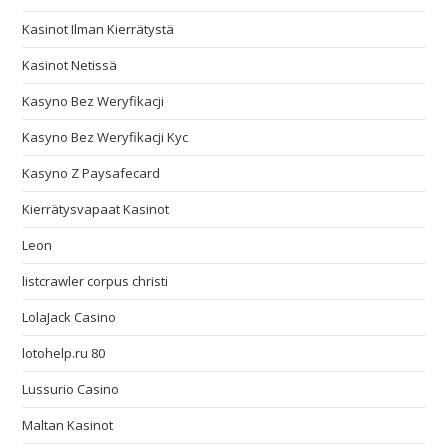
Kasinot Ilman Kierrätystä
Kasinot Netissä
Kasyno Bez Weryfikacji
Kasyno Bez Weryfikacji Kyc
Kasyno Z Paysafecard
Kierrätysvapaat Kasinot
Leon
listcrawler corpus christi
LolaJack Casino
lotohelp.ru 80
Lussurio Casino
Maltan Kasinot