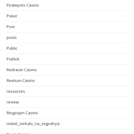
Piratepots Casino
Poker
Post
posts
Public
Publick
Redracer Casino
Reelson Casino
resources
review
Ringospin Casino
riobet_zerkalo_na_segodnya