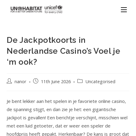
De Jackpotkoorts in
Nederlandse Casino’s Voel je
‘m ook?
nanor
11th June 2026
Uncategorised
Je bent lekker aan het spelen in je favoriete online casino,
de spanning stijgt, en dan zie je het: een gigantische
jackpot is gevallen! Een berichtje verschijnt, misschien wel
met een luid getoeter, dat er weer een speler de
hoofdprijs heeft gepakt. Herkenbaar? De kans is groot dat