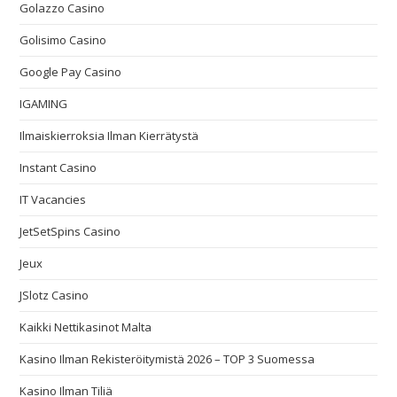
Golazzo Casino
Golisimo Casino
Google Pay Casino
IGAMING
Ilmaiskierroksia Ilman Kierrätystä
Instant Casino
IT Vacancies
JetSetSpins Casino
Jeux
JSlotz Casino
Kaikki Nettikasinot Malta
Kasino Ilman Rekisteröitymistä 2026 – TOP 3 Suomessa
Kasino Ilman Tiliä