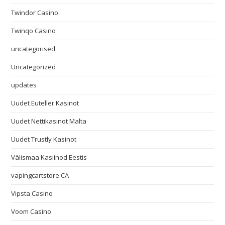
Twindor Casino
Twinqo Casino
uncategorised
Uncategorized
updates
Uudet Euteller Kasinot
Uudet Nettikasinot Malta
Uudet Trustly Kasinot
Välismaa Kasiinod Eestis
vapingcartstore CA
Vipsta Casino
Voom Casino