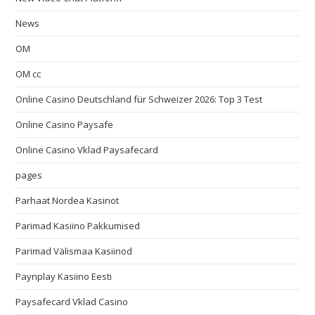
News
OM
OM cc
Online Casino Deutschland für Schweizer 2026: Top 3 Test
Online Casino Paysafe
Online Casino Vklad Paysafecard
pages
Parhaat Nordea Kasinot
Parimad Kasiino Pakkumised
Parimad Välismaa Kasiinod
Paynplay Kasiino Eesti
Paysafecard Vklad Casino