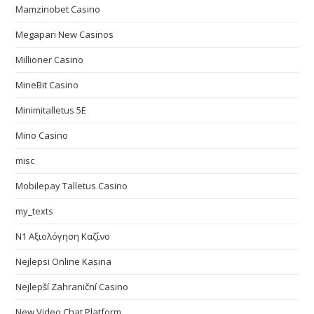
Mamzinobet Casino
Megapari New Casinos
Millioner Casino
MineBit Casino
Minimitalletus 5E
Mino Casino
misc
Mobilepay Talletus Casino
my_texts
N1 Αξιολόγηση Καζίνο
Nejlepsi Online Kasina
Nejlepší Zahraniční Casino
New Video Chat Platform