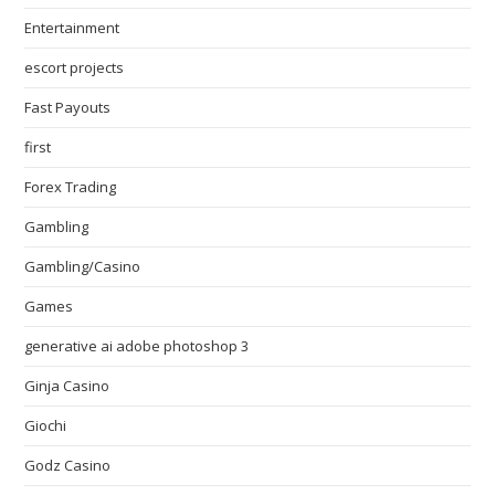
Entertainment
escort projects
Fast Payouts
first
Forex Trading
Gambling
Gambling/Casino
Games
generative ai adobe photoshop 3
Ginja Casino
Giochi
Godz Casino