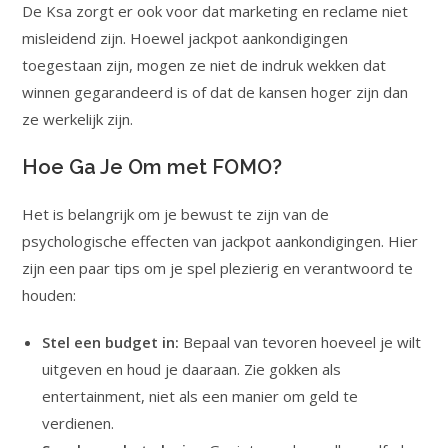
De Ksa zorgt er ook voor dat marketing en reclame niet
misleidend zijn. Hoewel jackpot aankondigingen
toegestaan zijn, mogen ze niet de indruk wekken dat
winnen gegarandeerd is of dat de kansen hoger zijn dan
ze werkelijk zijn.
Hoe Ga Je Om met FOMO?
Het is belangrijk om je bewust te zijn van de
psychologische effecten van jackpot aankondigingen. Hier
zijn een paar tips om je spel plezierig en verantwoord te
houden:
Stel een budget in:
Bepaal van tevoren hoeveel je wilt
uitgeven en houd je daaraan. Zie gokken als
entertainment, niet als een manier om geld te
verdienen.