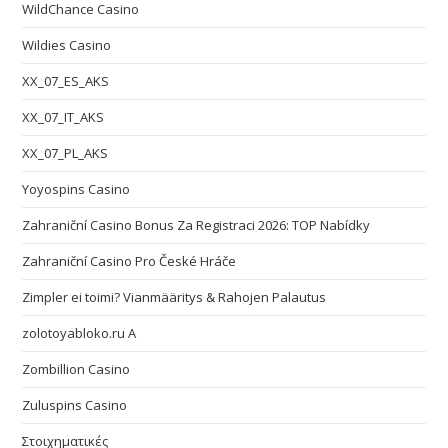
WildChance Casino
Wildies Casino
XX_07_ES_AKS
XX_07_IT_AKS
XX_07_PL_AKS
Yoyospins Casino
Zahraniční Casino Bonus Za Registraci 2026: TOP Nabídky
Zahraniční Casino Pro České Hráče
Zimpler ei toimi? Vianmääritys & Rahojen Palautus
zolotoyabloko.ru A
Zombillion Casino
Zuluspins Casino
Στοιχηματικές