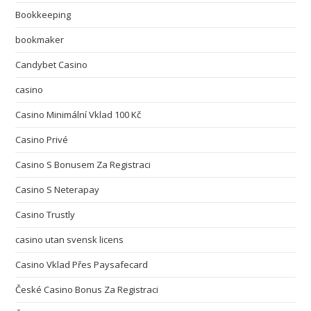
Bookkeeping
bookmaker
Candybet Casino
casino
Casino Minimální Vklad 100 Kč
Casino Privé
Casino S Bonusem Za Registraci
Casino S Neterapay
Casino Trustly
casino utan svensk licens
Casino Vklad Přes Paysafecard
České Casino Bonus Za Registraci