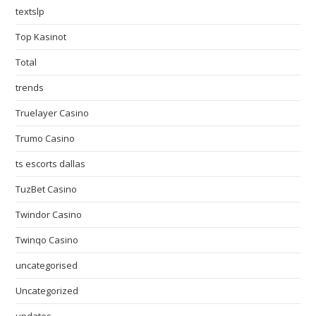
textslp
Top Kasinot
Total
trends
Truelayer Casino
Trumo Casino
ts escorts dallas
TuzBet Casino
Twindor Casino
Twinqo Casino
uncategorised
Uncategorized