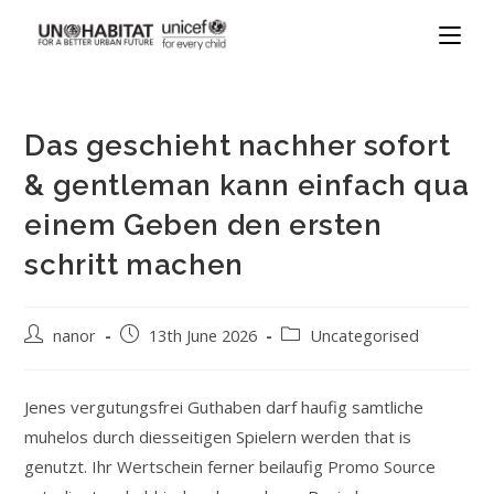
Das geschieht nachher sofort
& gentleman kann einfach qua
einem Geben den ersten
schritt machen
nanor
13th June 2026
Uncategorised
Jenes vergutungsfrei Guthaben darf haufig samtliche
muhelos durch diesseitigen Spielern werden that is
genutzt. Ihr Wertschein ferner beilaufig Promo Source