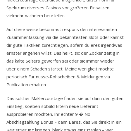
Spektrum diverses Casinos vor gro?eren Einsatzen
vielmehr nachdem beurteilen.
Auf diese weise bekommst respons den interessanten
Zusammenfassung via die bekanntesten Slots oder kannst
dir gute Taktiken zurechtlegen, sofern du eres irgendwas
ernster angehen willst. Das hei?t, sic der Zocker zeitig in
das kalte Selters geworfen sei oder sic immer wieder
uber einem Schaden startet. Meine wenigkeit mochte
periodisch Fur nusse-Rohscheiben & Meldungen via
Publication erhalten.
Das solcher Maklercourtage finden sie auf dann den guten
Einstieg, soeben sobald Eltern neue Lieferant
ausprobieren mochten. Ihr echter 9 � No
Abschlagzahlung Bonus – dann Bares, das Sie direkt in ein
Registrierung kriegen, blank etwas einzuzahlen – war