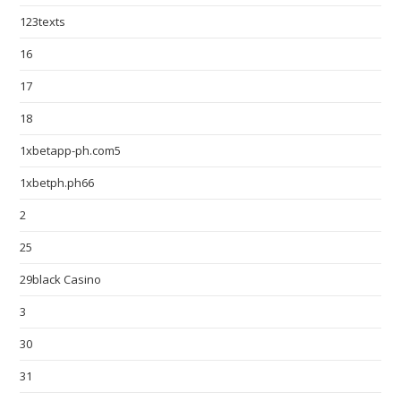
123texts
16
17
18
1xbetapp-ph.com5
1xbetph.ph66
2
25
29black Casino
3
30
31