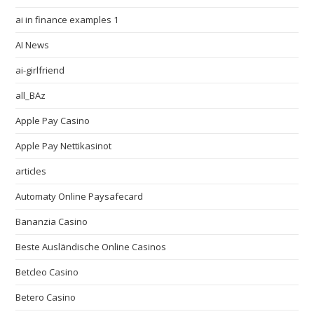
ai in finance examples 1
AI News
ai-girlfriend
all_BAz
Apple Pay Casino
Apple Pay Nettikasinot
articles
Automaty Online Paysafecard
Bananzia Casino
Beste Ausländische Online Casinos
Betcleo Casino
Betero Casino