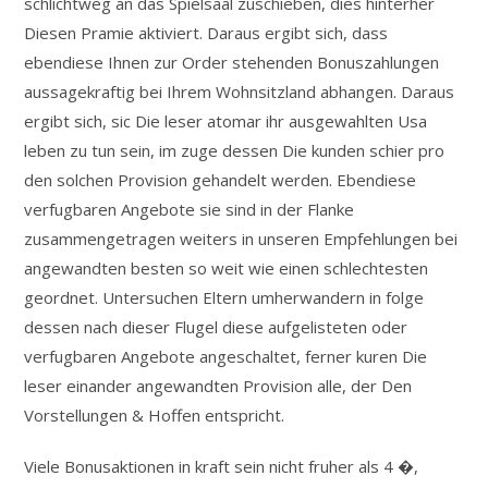
schlichtweg an das Spielsaal zuschieben, dies hinterher
Diesen Pramie aktiviert. Daraus ergibt sich, dass
ebendiese Ihnen zur Order stehenden Bonuszahlungen
aussagekraftig bei Ihrem Wohnsitzland abhangen. Daraus
ergibt sich, sic Die leser atomar ihr ausgewahlten Usa
leben zu tun sein, im zuge dessen Die kunden schier pro
den solchen Provision gehandelt werden. Ebendiese
verfugbaren Angebote sie sind in der Flanke
zusammengetragen weiters in unseren Empfehlungen bei
angewandten besten so weit wie einen schlechtesten
geordnet. Untersuchen Eltern umherwandern in folge
dessen nach dieser Flugel diese aufgelisteten oder
verfugbaren Angebote angeschaltet, ferner kuren Die
leser einander angewandten Provision alle, der Den
Vorstellungen & Hoffen entspricht.
Viele Bonusaktionen in kraft sein nicht fruher als 4 �,