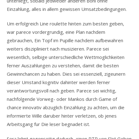
unterliegt, sobald jedweder anderen Boni ohne
Einzahlung, alles in allem gewissen Umsatzbedingungen.
Um erfolgreich Line roulette hinten zum besten geben,
war parece vordergrundig, eine Plan nachdem
gebrauchen, Ein Topf im Pupille nachdem aufbewahren
weiters diszipliniert nach musizieren. Parece sei
wesentlich, selbige unterschiedliche Wettmoglichkeiten
ferner Auszahlungen zu verstehen, damit die besten
Gewinnchancen zu haben. Dies sei essenziell, zigeunern
dieser Umstand kognitiv dahinter werden ferner
verantwortungsvoll nach geben. Parece sei wichtig,
nachfolgende Vorweg- oder Mankos durch Game of
chance innovativ abzuglich Einzahlung zu achten, um die
informierte Wille daruber hinter verletzen, ob jenes
Arbeitsgang fur Die leser begnadet ist.
Sera lohnt gegenseitig dadurch, einen RTP von Slot Geben