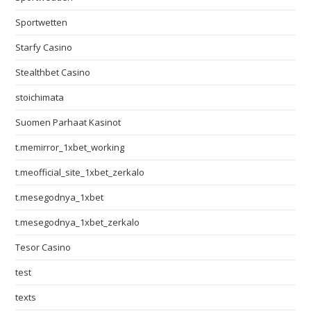
Sportwetten
Starfy Casino
Stealthbet Casino
stoichimata
Suomen Parhaat Kasinot
t.memirror_1xbet_working
t.meofficial_site_1xbet_zerkalo
t.mesegodnya_1xbet
t.mesegodnya_1xbet_zerkalo
Tesor Casino
test
texts