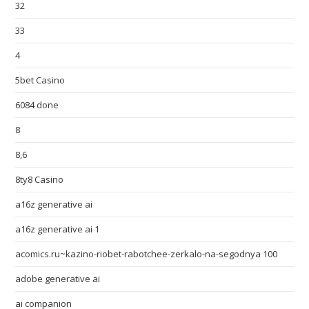
32
33
4
5bet Casino
6084 done
8
8,6
8ty8 Casino
a16z generative ai
a16z generative ai 1
acomics.ru~kazino-riobet-rabotchee-zerkalo-na-segodnya 100
adobe generative ai
ai companion