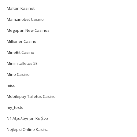
Maltan Kasinot
Mamzinobet Casino
Megapari New Casinos
Millioner Casino
MineBit Casino
Minimitalletus 5E
Mino Casino
misc
Mobilepay Talletus Casino
my_texts
N1 Αξιολόγηση Καζίνο
Nejlepsi Online Kasina