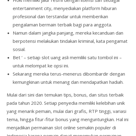
Hoki memiliki jalur resmi dengan lisensi sah sebagai
entertainment city, menyediakan platform hiburan
profesional dan terstandar untuk memberikan
pengalaman bermain terbaik bagi para anggota.
Namun dalam jangka panjang, mereka kecanduan dan
berpotensi melakukan tindakan kriminal, kata pengamat
sosial.
Bet ‘ – setiap slot uang asli memiliki satu tombol ini –
untuk melompat ke opsi ini.
Sekarang mereka terus-menerus dibombardir dengan
kemungkinan untuk menang dan mendapatkan hadiah.
Mulai dari sini dan temukan tips, bonus, dan situs terbaik
pada tahun 2020. Setiap penyedia memiliki kelebihan unik
yang menarik pemain, mulai dari grafis, RTP tinggi, variasi
tema, hingga fitur-fitur bonus yang menguntungkan. Hal ini
menjadikan permainan slot online semakin populer di
Indonesia karena pemain dapat menemukan permainan