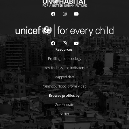
Resources:
Profiling methodology
Key findings and indicators
Mapped data
Neighbourhood profile video
Browse profiles by:
Governorate
Sector