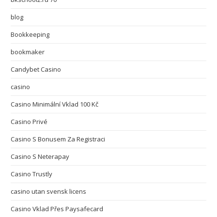
blog
Bookkeeping
bookmaker
Candybet Casino
casino
Casino Minimální Vklad 100 Kč
Casino Privé
Casino S Bonusem Za Registraci
Casino S Neterapay
Casino Trustly
casino utan svensk licens
Casino Vklad Přes Paysafecard