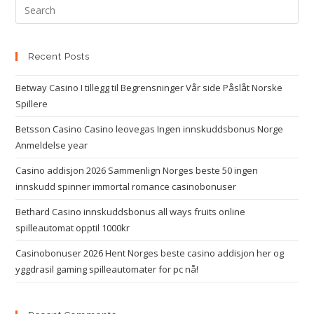
Recent Posts
Betway Casino I tillegg til Begrensninger Vår side Påslåt Norske
Spillere
Betsson Casino Casino leovegas Ingen innskuddsbonus Norge
Anmeldelse year
Casino addisjon 2026 Sammenlign Norges beste 50 ingen
innskudd spinner immortal romance casinobonuser
Bethard Casino innskuddsbonus all ways fruits online
spilleautomat opptil 1000kr
Casinobonuser 2026 Hent Norges beste casino addisjon her og
yggdrasil gaming spilleautomater for pc nå!