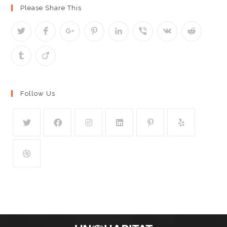
Please Share This
Follow Us