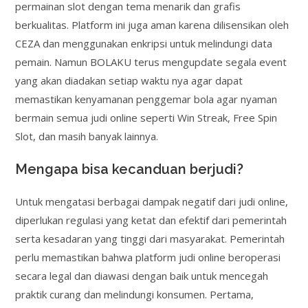
permainan slot dengan tema menarik dan grafis
berkualitas. Platform ini juga aman karena dilisensikan oleh
CEZA dan menggunakan enkripsi untuk melindungi data
pemain. Namun BOLAKU terus mengupdate segala event
yang akan diadakan setiap waktu nya agar dapat
memastikan kenyamanan penggemar bola agar nyaman
bermain semua judi online seperti Win Streak, Free Spin
Slot, dan masih banyak lainnya.
Mengapa bisa kecanduan berjudi?
Untuk mengatasi berbagai dampak negatif dari judi online,
diperlukan regulasi yang ketat dan efektif dari pemerintah
serta kesadaran yang tinggi dari masyarakat. Pemerintah
perlu memastikan bahwa platform judi online beroperasi
secara legal dan diawasi dengan baik untuk mencegah
praktik curang dan melindungi konsumen. Pertama,