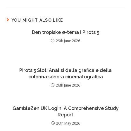
YOU MIGHT ALSO LIKE
Den tropiske ø-tema i Pirots 5
29th June 2026
Pirots 5 Slot: Analisi della grafica e della
colonna sonora cinematografica
26th June 2026
GambleZen UK Login: A Comprehensive Study
Report
20th May 2026