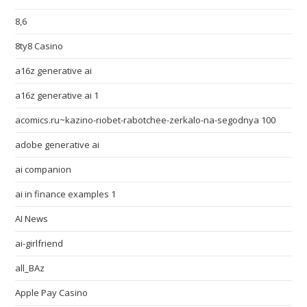
8,6
8ty8 Casino
a16z generative ai
a16z generative ai 1
acomics.ru~kazino-riobet-rabotchee-zerkalo-na-segodnya 100
adobe generative ai
ai companion
ai in finance examples 1
AI News
ai-girlfriend
all_BAz
Apple Pay Casino