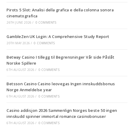
Pirots 5 Slot: Analisi della grafica e della colonna sonora
cinematografica
26TH JUNE 2026
/
0 COMMENTS
GambleZen UK Login: A Comprehensive Study Report
20TH MAY 2026
/
0 COMMENTS
Betway Casino I tillegg til Begrensninger Vår side Påslåt
Norske Spillere
6TH AUGUST 2026
/
0 COMMENTS
Betsson Casino Casino leovegas Ingen innskuddsbonus
Norge Anmeldelse year
6TH AUGUST 2026
/
0 COMMENTS
Casino addisjon 2026 Sammenlign Norges beste 50 ingen
innskudd spinner immortal romance casinobonuser
6TH AUGUST 2026
/
0 COMMENTS