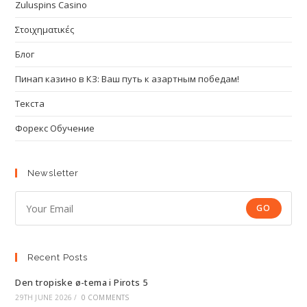
Zuluspins Casino
Στοιχηματικές
Блог
Пинап казино в КЗ: Ваш путь к азартным победам!
Текста
Форекс Обучение
Newsletter
GO
Recent Posts
Den tropiske ø-tema i Pirots 5
29TH JUNE 2026
/
0 COMMENTS