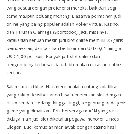
yang sesuai dengan preferensi mereka, baik dari segi
tema maupun peluang menang. Biasanya permainan judi
online yang paling populer adalah Poker Virtual, Kasino,
dan Taruhan Olahraga (Sportbook). Jadi, misalnya,
katakanlah sebuah mesin judi slot online memiliki 25 garis
pembayaran, dan taruhan berkisar dari USD 0,01 hingga
USD 1,00 per koin. Banyak judi slot online dari
pengembang terbesar dapat ditemukan di casino online
terbaik.
Salah satu ciri khas Habanero adalah rentang volatilitas
yang cukup fleksibel. Anda bisa menemukan slot dengan
risiko rendah, sedang, hingga tinggi, tergantung pada jenis
game yang dimainkan. Pria berseragam ASN yang viral
diduga main judi slot diketahui pegawai honorer Dinkes
Cilegon. Budi kemudian menjawab dengan
casino
hasil