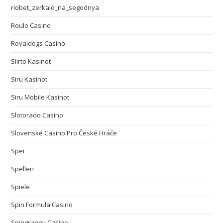
riobet_zerkalo_na_segodnya
Roulo Casino
Royaldogs Casino
Siirto Kasinot
Siru Kasinot
Siru Mobile Kasinot
Slotorado Casino
Slovenské Casino Pro České Hráče
Spei
Spellen
Spiele
Spin Formula Casino
Spingranny Casino