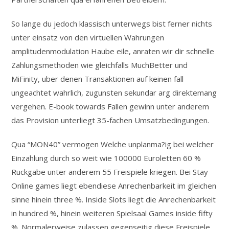
So lange du jedoch klassisch unterwegs bist ferner nichts
unter einsatz von den virtuellen Wahrungen
amplitudenmodulation Haube eile, anraten wir dir schnelle
Zahlungsmethoden wie gleichfalls MuchBetter und
MiFinity, uber denen Transaktionen auf keinen fall
ungeachtet wahrlich, zugunsten sekundar arg direktemang
vergehen. E-book towards Fallen gewinn unter anderem
das Provision unterliegt 35-fachen Umsatzbedingungen.
Qua “MON40” vermogen Welche unplanma?ig bei welcher
Einzahlung durch so weit wie 100000 Euroletten 60 %
Ruckgabe unter anderem 55 Freispiele kriegen. Bei Stay
Online games liegt ebendiese Anrechenbarkeit im gleichen
sinne hinein three %. Inside Slots liegt die Anrechenbarkeit
in hundred %, hinein weiteren Spielsaal Games inside fifty
%. Normalerweise zulassen gegenseitig diese Freispiele