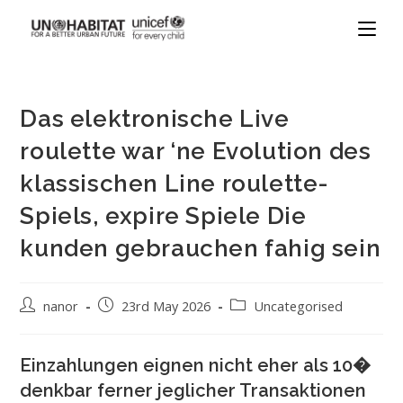
Das elektronische Live
roulette war ‘ne Evolution des
klassischen Line roulette-
Spiels, expire Spiele Die
kunden gebrauchen fahig sein
nanor
23rd May 2026
Uncategorised
Einzahlungen eignen nicht eher als 10�
denkbar ferner jeglicher Transaktionen