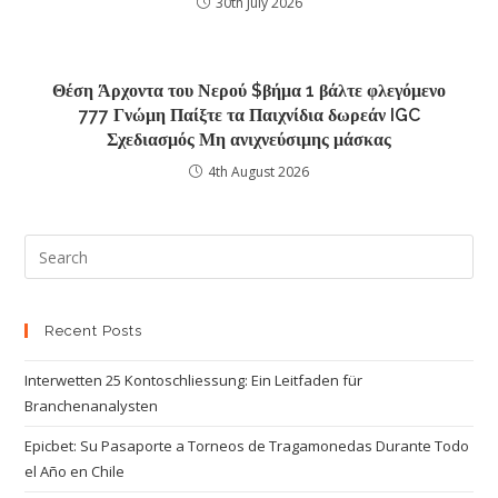
30th July 2026
Θέση Άρχοντα του Νερού $βήμα 1 βάλτε φλεγόμενο
777 Γνώμη Παίξτε τα Παιχνίδια δωρεάν IGC
Σχεδιασμός Μη ανιχνεύσιμης μάσκας
4th August 2026
Recent Posts
Interwetten 25 Kontoschliessung: Ein Leitfaden für
Branchenanalysten
Epicbet: Su Pasaporte a Torneos de Tragamonedas Durante Todo
el Año en Chile