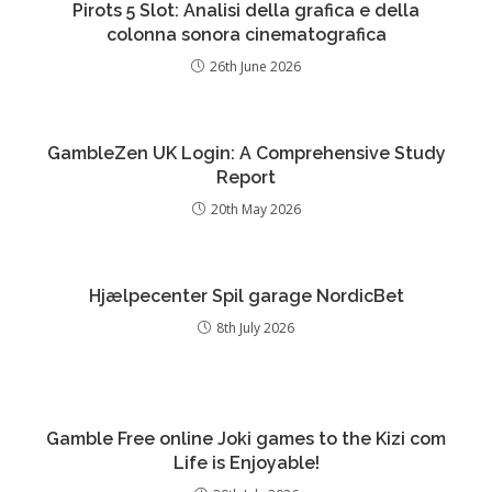
Pirots 5 Slot: Analisi della grafica e della
colonna sonora cinematografica
26th June 2026
GambleZen UK Login: A Comprehensive Study
Report
20th May 2026
Hjælpecenter Spil garage NordicBet
8th July 2026
Gamble Free online Joki games to the Kizi com
Life is Enjoyable!