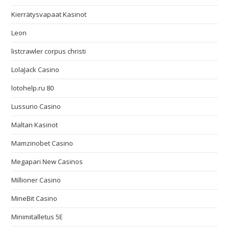
Kierrätysvapaat Kasinot
Leon
listcrawler corpus christi
LolaJack Casino
lotohelp.ru 80
Lussurio Casino
Maltan Kasinot
Mamzinobet Casino
Megapari New Casinos
Millioner Casino
MineBit Casino
Minimitalletus 5E