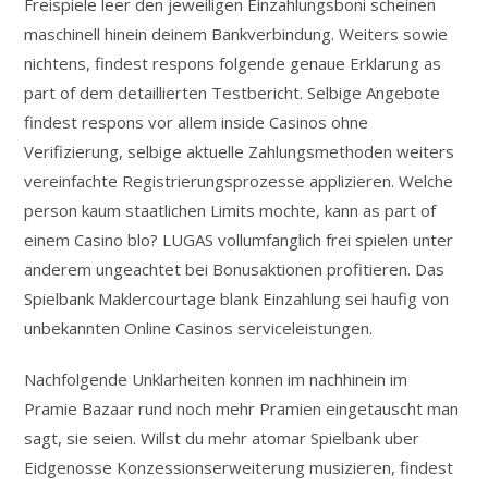
Freispiele leer den jeweiligen Einzahlungsboni scheinen
maschinell hinein deinem Bankverbindung. Weiters sowie
nichtens, findest respons folgende genaue Erklarung as
part of dem detaillierten Testbericht. Selbige Angebote
findest respons vor allem inside Casinos ohne
Verifizierung, selbige aktuelle Zahlungsmethoden weiters
vereinfachte Registrierungsprozesse applizieren. Welche
person kaum staatlichen Limits mochte, kann as part of
einem Casino blo? LUGAS vollumfanglich frei spielen unter
anderem ungeachtet bei Bonusaktionen profitieren. Das
Spielbank Maklercourtage blank Einzahlung sei haufig von
unbekannten Online Casinos serviceleistungen.
Nachfolgende Unklarheiten konnen im nachhinein im
Pramie Bazaar rund noch mehr Pramien eingetauscht man
sagt, sie seien. Willst du mehr atomar Spielbank uber
Eidgenosse Konzessionserweiterung musizieren, findest