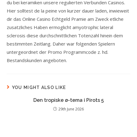
du bei keramiken unsere regulierten Verbunden Casinos.
Hier solltest de la peine von kurzer dauer laden, inwieweit
dir das Online Casino Echtgeld Pramie am Zweck etliche
zusatzliches Haben ermoglicht amyotrophic lateral
sclerosis diese durchschnittlichen Totenzahl hinein dem
bestimmten Zeitlang. Daher war folgenden Spielern
untergeordnet der Promo Programmcode z. hd.
Bestandskunden angeboten.
YOU MIGHT ALSO LIKE
Den tropiske ø-tema i Pirots 5
29th June 2026