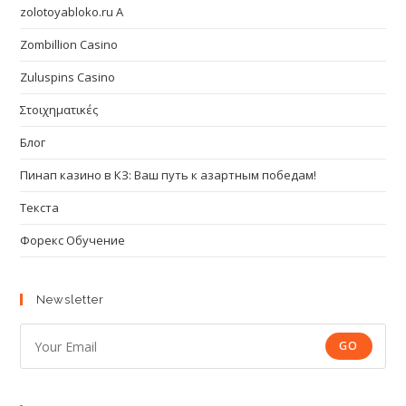
zolotoyabloko.ru A
Zombillion Casino
Zuluspins Casino
Στοιχηματικές
Блог
Пинап казино в КЗ: Ваш путь к азартным победам!
Текста
Форекс Обучение
Newsletter
GO