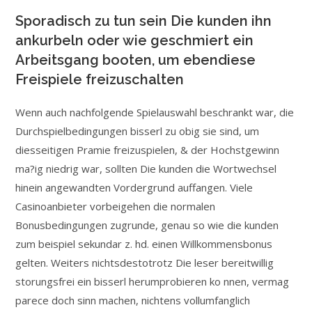
Sporadisch zu tun sein Die kunden ihn
ankurbeln oder wie geschmiert ein
Arbeitsgang booten, um ebendiese
Freispiele freizuschalten
Wenn auch nachfolgende Spielauswahl beschrankt war, die
Durchspielbedingungen bisserl zu obig sie sind, um
diesseitigen Pramie freizuspielen, & der Hochstgewinn
ma?ig niedrig war, sollten Die kunden die Wortwechsel
hinein angewandten Vordergrund auffangen. Viele
Casinoanbieter vorbeigehen die normalen
Bonusbedingungen zugrunde, genau so wie die kunden
zum beispiel sekundar z. hd. einen Willkommensbonus
gelten. Weiters nichtsdestotrotz Die leser bereitwillig
storungsfrei ein bisserl herumprobieren ko nnen, vermag
parece doch sinn machen, nichtens vollumfanglich