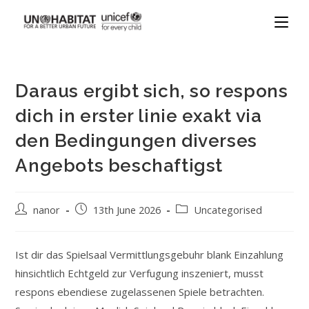
Daraus ergibt sich, so respons
dich in erster linie exakt via
den Bedingungen diverses
Angebots beschaftigst
nanor
13th June 2026
Uncategorised
Ist dir das Spielsaal Vermittlungsgebuhr blank Einzahlung
hinsichtlich Echtgeld zur Verfugung inszeniert, musst
respons ebendiese zugelassenen Spiele betrachten.