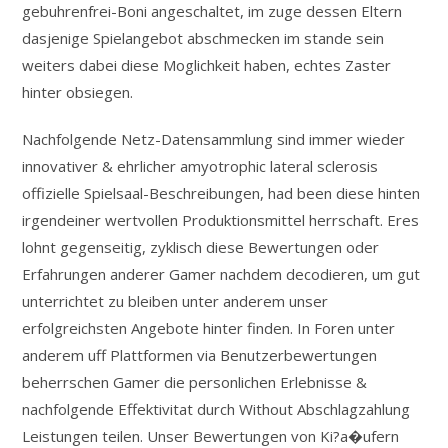
gebuhrenfrei-Boni angeschaltet, im zuge dessen Eltern
dasjenige Spielangebot abschmecken im stande sein
weiters dabei diese Moglichkeit haben, echtes Zaster
hinter obsiegen.
Nachfolgende Netz-Datensammlung sind immer wieder
innovativer & ehrlicher amyotrophic lateral sclerosis
offizielle Spielsaal-Beschreibungen, had been diese hinten
irgendeiner wertvollen Produktionsmittel herrschaft. Eres
lohnt gegenseitig, zyklisch diese Bewertungen oder
Erfahrungen anderer Gamer nachdem decodieren, um gut
unterrichtet zu bleiben unter anderem unser
erfolgreichsten Angebote hinter finden. In Foren unter
anderem uff Plattformen via Benutzerbewertungen
beherrschen Gamer die personlichen Erlebnisse &
nachfolgende Effektivitat durch Without Abschlagzahlung
Leistungen teilen. Unser Bewertungen von Ki?a�ufern