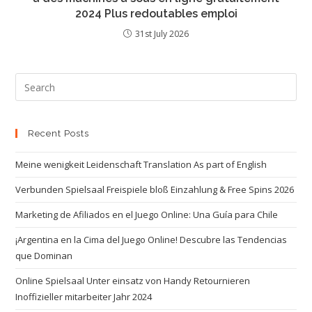
2024 Plus redoutables emploi
31st July 2026
Recent Posts
Meine wenigkeit Leidenschaft Translation As part of English
Verbunden Spielsaal Freispiele bloß Einzahlung & Free Spins 2026
Marketing de Afiliados en el Juego Online: Una Guía para Chile
¡Argentina en la Cima del Juego Online! Descubre las Tendencias
que Dominan
Online Spielsaal Unter einsatz von Handy Retournieren
Inoffizieller mitarbeiter Jahr 2024