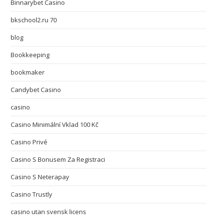
Binnarybet Casino
bkschool2.ru 70
blog
Bookkeeping
bookmaker
Candybet Casino
casino
Casino Minimální Vklad 100 Kč
Casino Privé
Casino S Bonusem Za Registraci
Casino S Neterapay
Casino Trustly
casino utan svensk licens