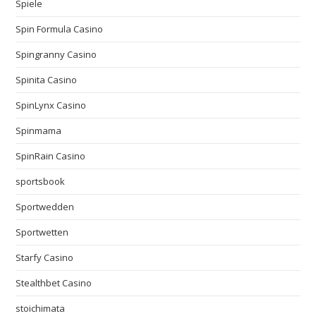
Spiele
Spin Formula Casino
Spingranny Casino
Spinita Casino
SpinLynx Casino
Spinmama
SpinRain Casino
sportsbook
Sportwedden
Sportwetten
Starfy Casino
Stealthbet Casino
stoichimata