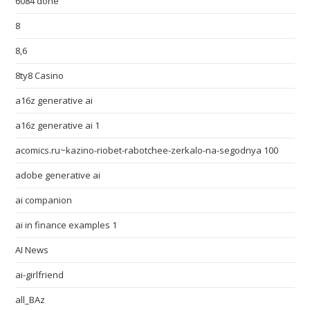
6084 done
8
8,6
8ty8 Casino
a16z generative ai
a16z generative ai 1
acomics.ru~kazino-riobet-rabotchee-zerkalo-na-segodnya 100
adobe generative ai
ai companion
ai in finance examples 1
AI News
ai-girlfriend
all_BAz