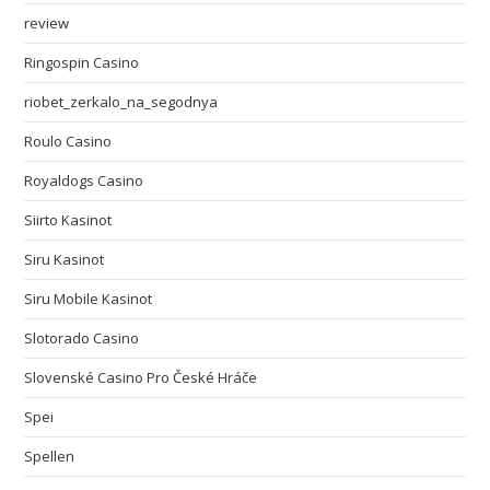
review
Ringospin Casino
riobet_zerkalo_na_segodnya
Roulo Casino
Royaldogs Casino
Siirto Kasinot
Siru Kasinot
Siru Mobile Kasinot
Slotorado Casino
Slovenské Casino Pro České Hráče
Spei
Spellen