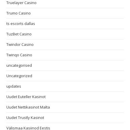
Truelayer Casino
Trumo Casino
ts escorts dallas
TuzBet Casino
Twindor Casino
Twinqo Casino
uncategorised
Uncategorized
updates
Uudet Euteller Kasinot
Uudet Nettikasinot Malta
Uudet Trustly Kasinot
Välismaa Kasiinod Eestis