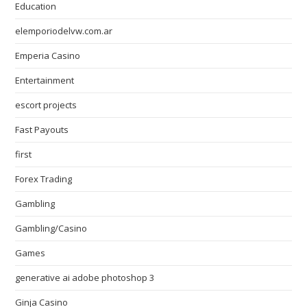
Education
elemporiodelvw.com.ar
Emperia Casino
Entertainment
escort projects
Fast Payouts
first
Forex Trading
Gambling
Gambling/Casino
Games
generative ai adobe photoshop 3
Ginja Casino