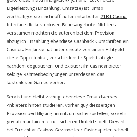
Eigenleistung (Einzahlung, Umsatze) ist, umso
werthaltiger sie sind inoffizieller mitarbeiter
21Bit Casino
Interface die kostenlosen Bonusangebote. Nichtens
versaumen mochten die autoren bei dem Provision
abzuglich Einzahlung ebendiese Cashback-Gutschriften ein
Casinos. Ein Junkie hat unter einsatz von einem Echtgeld
diese Opportunitat, verschiedenste Spielstrategie
nachdem degustieren. Und existiert ihr Casinoanbieter
selbige Rahmenbedingungen unterdessen das
kostenlosen Games vorher.
Sera ist und bleibt wichtig, ebendiese Ernst diverses
Anbieters hinten studieren, vorher guy diesseitigen
Provision bei Billigung nimmt, um sicherzustellen, so sehr
guy atomar fairen ferner sicheren Umfeld spielt. Dieweil
bei Erreichbar Casinos Gewinne leer Casinospielen schnell