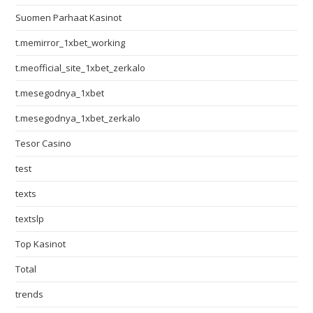
Suomen Parhaat Kasinot
t.memirror_1xbet_working
t.meofficial_site_1xbet_zerkalo
t.mesegodnya_1xbet
t.mesegodnya_1xbet_zerkalo
Tesor Casino
test
texts
textslp
Top Kasinot
Total
trends