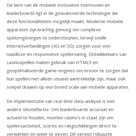
De kern van de mobiele exclusieve toernooien en
leaderboards ligt in de geavanceerde technologie die
deze functionaliteiten mogelijk maakt. Moderne mobiele
apparaten zijn krachtig genoeg om complexe
spelomgevingen te ondersteunen, terwijl snelle
internetverbindingen (4G en 5G) zorgen voor een
naadloze en responsieve spelervaring. Ontwikkelaars van
casinospellen maken gebruik van HTML5 en
geoptimaliseerde game-engines om ervoor te zorgen dat
hun spellen niet alleen visueel aantrekkelijk zijn, maar ook
soepel draaien op een breed scala aan mobiele apparaten.
De implementatie van real-time data-analyse is een
andere sleutelfactor. Om leaderboards accuraat en
actueel te houden, moeten casino’s in staat zijn om
spelersactiviteit, scores en rangschikkingen direct te
verwerken en weer te geven. Dit vereist robuuste