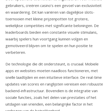
gebruikers, creëren casino’s een gevoel van exclusiviteit
en waardering. Dit kan variëren van dagelijkse slots-
toernooien met kleine prijzenpotten tot grotere,
wekelijkse competities met significante beloningen. De
leaderboards bieden een constante visuele stimulans,
waarbij spelers hun voortgang kunnen volgen en
gemotiveerd blijven om te spelen en hun positie te
verbeteren.
De technologie die dit ondersteunt, is cruciaal. Mobiele
apps en websites moeten naadloos functioneren, met
snelle laadtijden en een intuïtieve interface. De real-time
updates van scores en ranglijsten vereisen een robuuste
backend-infrastructuur. Bovendien is de integratie van
sociale functies, zoals het delen van prestaties of het
uitdagen van vrienden, een belangrijke factor in het
verhogen van de betrokkenheid.