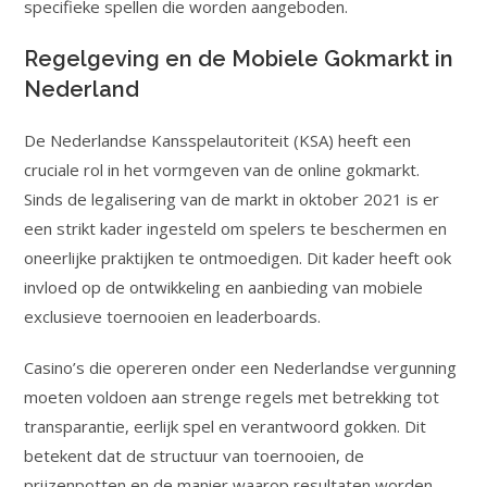
specifieke spellen die worden aangeboden.
Regelgeving en de Mobiele Gokmarkt in
Nederland
De Nederlandse Kansspelautoriteit (KSA) heeft een
cruciale rol in het vormgeven van de online gokmarkt.
Sinds de legalisering van de markt in oktober 2021 is er
een strikt kader ingesteld om spelers te beschermen en
oneerlijke praktijken te ontmoedigen. Dit kader heeft ook
invloed op de ontwikkeling en aanbieding van mobiele
exclusieve toernooien en leaderboards.
Casino’s die opereren onder een Nederlandse vergunning
moeten voldoen aan strenge regels met betrekking tot
transparantie, eerlijk spel en verantwoord gokken. Dit
betekent dat de structuur van toernooien, de
prijzenpotten en de manier waarop resultaten worden