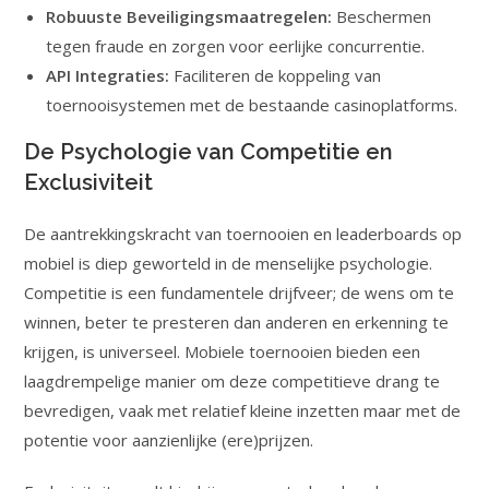
Robuuste Beveiligingsmaatregelen:
Beschermen
tegen fraude en zorgen voor eerlijke concurrentie.
API Integraties:
Faciliteren de koppeling van
toernooisystemen met de bestaande casinoplatforms.
De Psychologie van Competitie en
Exclusiviteit
De aantrekkingskracht van toernooien en leaderboards op
mobiel is diep geworteld in de menselijke psychologie.
Competitie is een fundamentele drijfveer; de wens om te
winnen, beter te presteren dan anderen en erkenning te
krijgen, is universeel. Mobiele toernooien bieden een
laagdrempelige manier om deze competitieve drang te
bevredigen, vaak met relatief kleine inzetten maar met de
potentie voor aanzienlijke (ere)prijzen.