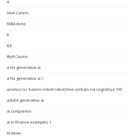
4
5bet Casino
6084 done
8
8,6
8ty8 Casino
a16z generative ai
a16z generative ai 1
acomics.ru~kazino-riobet-rabotchee-zerkalo-na-segodnya 100
adobe generative ai
ai companion
ai in finance examples 1
AI News