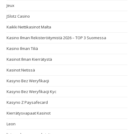
Jeux
JSlotz Casino
Kaikki Nettikasinot Malta
Kasino Ilman Rekisteröitymistä 2026 – TOP 3 Suomessa
Kasino Ilman Tiliä
Kasinot Ilman Kierrätystä
Kasinot Netissä
Kasyno Bez Weryfikacji
Kasyno Bez Weryfikacji Kyc
Kasyno Z Paysafecard
Kierrätysvapaat Kasinot
Leon