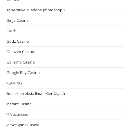
generative ai adobe photoshop 3
Ginja Casino
Giochi
Godz Casino
Golazzo Casino
Golisimo Casino
Google Pay Casino
IGAMING
Ilmaiskierroksia Ilman Kierrätystä
Instant Casino
IT Vacancies
JetSetSpins Casino