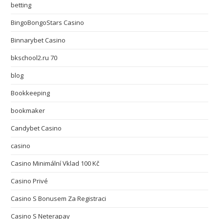
betting
BingoBongoStars Casino
Binnarybet Casino
bkschool2.ru 70
blog
Bookkeeping
bookmaker
Candybet Casino
casino
Casino Minimální Vklad 100 Kč
Casino Privé
Casino S Bonusem Za Registraci
Casino S Neterapay