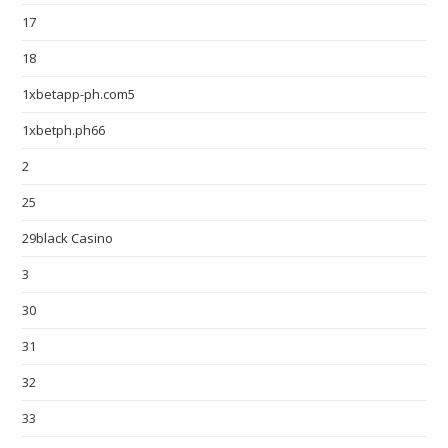
17
18
1xbetapp-ph.com5
1xbetph.ph66
2
25
29black Casino
3
30
31
32
33