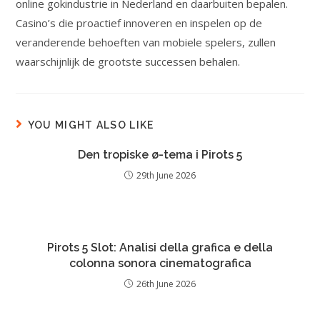
online gokindustrie in Nederland en daarbuiten bepalen.
Casino’s die proactief innoveren en inspelen op de
veranderende behoeften van mobiele spelers, zullen
waarschijnlijk de grootste successen behalen.
YOU MIGHT ALSO LIKE
Den tropiske ø-tema i Pirots 5
29th June 2026
Pirots 5 Slot: Analisi della grafica e della
colonna sonora cinematografica
26th June 2026