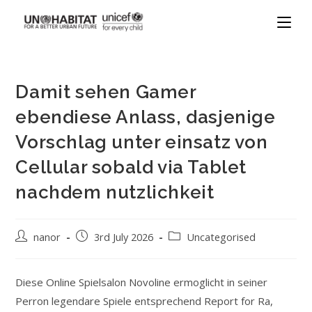
Damit sehen Gamer
ebendiese Anlass, dasjenige
Vorschlag unter einsatz von
Cellular sobald via Tablet
nachdem nutzlichkeit
nanor
3rd July 2026
Uncategorised
Diese Online Spielsalon Novoline ermoglicht in seiner
Perron legendare Spiele entsprechend Report for Ra,