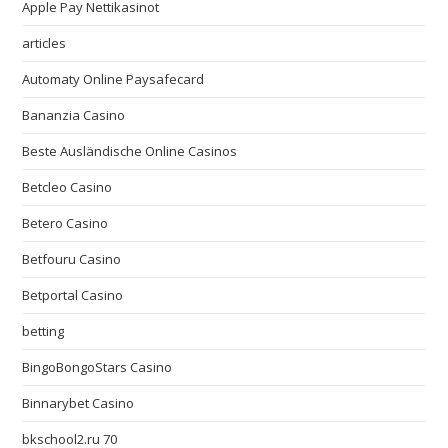
Apple Pay Nettikasinot
articles
Automaty Online Paysafecard
Bananzia Casino
Beste Ausländische Online Casinos
Betcleo Casino
Betero Casino
Betfouru Casino
Betportal Casino
betting
BingoBongoStars Casino
Binnarybet Casino
bkschool2.ru 70