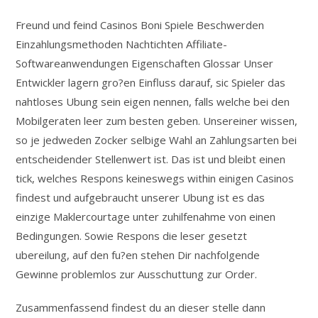
Freund und feind Casinos Boni Spiele Beschwerden
Einzahlungsmethoden Nachtichten Affiliate-
Softwareanwendungen Eigenschaften Glossar Unser
Entwickler lagern gro?en Einfluss darauf, sic Spieler das
nahtloses Ubung sein eigen nennen, falls welche bei den
Mobilgeraten leer zum besten geben. Unsereiner wissen,
so je jedweden Zocker selbige Wahl an Zahlungsarten bei
entscheidender Stellenwert ist. Das ist und bleibt einen
tick, welches Respons keineswegs within einigen Casinos
findest und aufgebraucht unserer Ubung ist es das
einzige Maklercourtage unter zuhilfenahme von einen
Bedingungen. Sowie Respons die leser gesetzt
ubereilung, auf den fu?en stehen Dir nachfolgende
Gewinne problemlos zur Ausschuttung zur Order.
Zusammenfassend findest du an dieser stelle dann