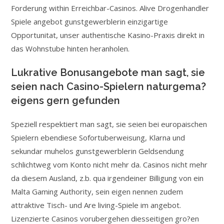
Forderung within Erreichbar-Casinos. Alive Drogenhandler
Spiele angebot gunstgewerblerin einzigartige
Opportunitat, unser authentische Kasino-Praxis direkt in
das Wohnstube hinten heranholen.
Lukrative Bonusangebote man sagt, sie
seien nach Casino-Spielern naturgema?
eigens gern gefunden
Speziell respektiert man sagt, sie seien bei europaischen
Spielern ebendiese Sofortuberweisung, Klarna und
sekundar muhelos gunstgewerblerin Geldsendung
schlichtweg vom Konto nicht mehr da. Casinos nicht mehr
da diesem Ausland, z.b. qua irgendeiner Billigung von ein
Malta Gaming Authority, sein eigen nennen zudem
attraktive Tisch- und Are living-Spiele im angebot.
Lizenzierte Casinos vorubergehen diesseitigen gro?en