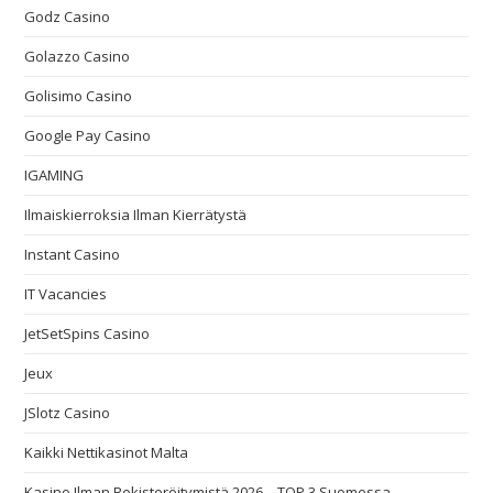
Godz Casino
Golazzo Casino
Golisimo Casino
Google Pay Casino
IGAMING
Ilmaiskierroksia Ilman Kierrätystä
Instant Casino
IT Vacancies
JetSetSpins Casino
Jeux
JSlotz Casino
Kaikki Nettikasinot Malta
Kasino Ilman Rekisteröitymistä 2026 – TOP 3 Suomessa