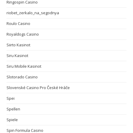
Ringospin Casino
riobet_zerkalo_na_segodnya
Roulo Casino
Royaldogs Casino
Siirto Kasinot
Siru Kasinot
Siru Mobile Kasinot
Slotorado Casino
Slovenské Casino Pro České Hráče
Spei
Spellen
Spiele
Spin Formula Casino