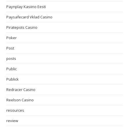
Paynplay Kasiino Eesti
Paysafecard Vklad Casino
Piratepots Casino
Poker
Post
posts
Public
Publick
Redracer Casino
Reelson Casino
resources
review