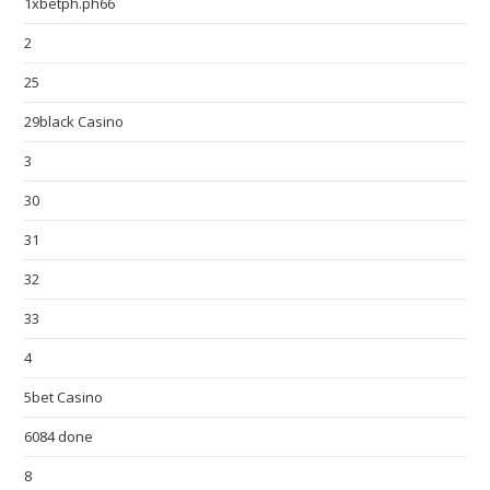
1xbetph.ph66
2
25
29black Casino
3
30
31
32
33
4
5bet Casino
6084 done
8