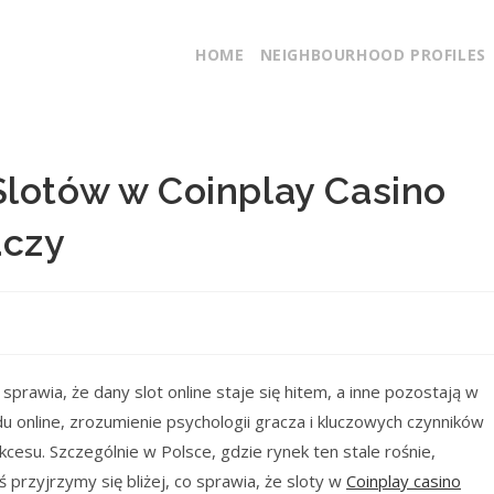
HOME
NEIGHBOURHOOD PROFILES
Slotów w Coinplay Casino
aczy
 sprawia, że dany slot online staje się hitem, a inne pozostają w
du online, zrozumienie psychologii gracza i kluczowych czynników
cesu. Szczególnie w Polsce, gdzie rynek ten stale rośnie,
 przyjrzymy się bliżej, co sprawia, że sloty w
Coinplay casino