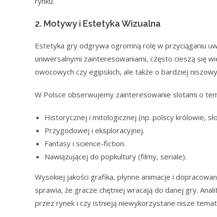
rynku.
2. Motywy i Estetyka Wizualna
Estetyka gry odgrywa ogromną rolę w przyciąganiu uwa
uniwersalnymi zainteresowaniami, często cieszą się w
owocowych czy egipskich, ale także o bardziej niszowy
W Polsce obserwujemy zainteresowanie slotami o tem
Historycznej i mitologicznej (np. polscy królowie, s
Przygodowej i eksploracyjnej.
Fantasy i science-fiction.
Nawiązującej do popkultury (filmy, seriale).
Wysokiej jakości grafika, płynne animacje i dopracow
sprawia, że gracze chętniej wracają do danej gry. Ana
przez rynek i czy istnieją niewykorzystane nisze tema