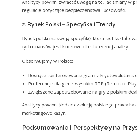
Analitycy powinni zwracać uwagę na to, jak zmiany w p
regulacje dotyczące bezpieczeństwa i uczciwości.
2. Rynek Polski – Specyfika i Trendy
Rynek polski ma swoją specyfikę, która jest kształtow
tych niuansów jest kluczowe dla skutecznej analizy.
Obserwujemy w Polsce:
Rosnące zainteresowanie grami z kryptowalutami, c
Preferencje dla gier z wysokim RTP (Return to Play
Zwiększone zapotrzebowanie na gry z polskimi deale
Analitycy powinni śledzić ewolucję polskiego prawa h
marketingowe kasyn.
Podsumowanie i Perspektywy na Przy