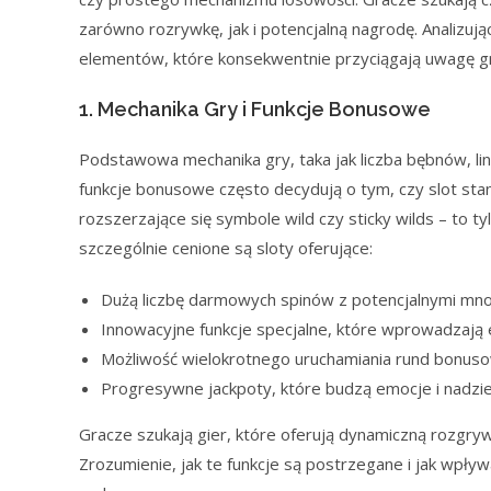
zarówno rozrywkę, jak i potencjalną nagrodę. Analizują
elementów, które konsekwentnie przyciągają uwagę g
1. Mechanika Gry i Funkcje Bonusowe
Podstawowa mechanika gry, taka jak liczba bębnów, lin
funkcje bonusowe często decydują o tym, czy slot stan
rozszerzające się symbole wild czy sticky wilds – to t
szczególnie cenione są sloty oferujące:
Dużą liczbę darmowych spinów z potencjalnymi mno
Innowacyjne funkcje specjalne, które wprowadzają 
Możliwość wielokrotnego uruchamiania rund bonuso
Progresywne jackpoty, które budzą emocje i nadzie
Gracze szukają gier, które oferują dynamiczną rozgr
Zrozumienie, jak te funkcje są postrzegane i jak wpływ