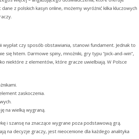
c dane z polskich kasyn online, możemy wyróżnić kilka kluczowych
raczy.
ii wypłat czy sposób obstawiania, stanowi fundament. Jednak to
ie się hitem. Darmowe spiny, mnożniki, gry typu “pick-and-win”,
ylko niektóre z elementów, które gracze uwielbiają. W Polsce
żnikami.
element zaskoczenia.
wych.
ję na wielką wygraną.
ywkę i szansę na znaczące wygrane poza podstawową grą.
ają na decyzje graczy, jest nieocenione dla każdego analityka