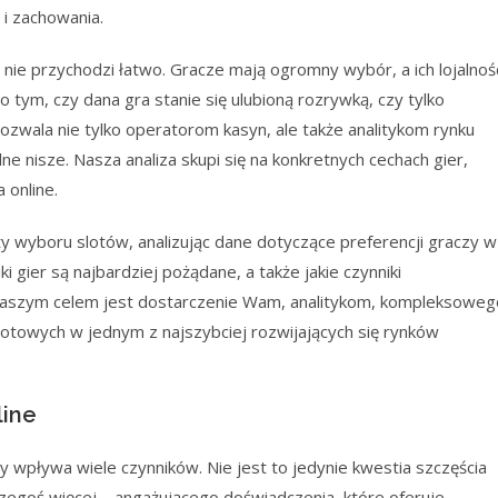
 i zachowania.
 nie przychodzi łatwo. Gracze mają ogromny wybór, a ich lojalnoś
 tym, czy dana gra stanie się ulubioną rozrywką, czy tylko
ozwala nie tylko operatorom kasyn, ale także analitykom rynku
e nisze. Nasza analiza skupi się na konkretnych cechach gier,
 online.
y wyboru slotów, analizując dane dotyczące preferencji graczy w
i gier są najbardziej pożądane, a także jakie czynniki
 Naszym celem jest dostarczenie Wam, analitykom, kompleksoweg
otowych w jednym z najszybciej rozwijających się rynków
line
y wpływa wiele czynników. Nie jest to jedynie kwestia szczęścia
zegoś więcej – angażującego doświadczenia, które oferuje