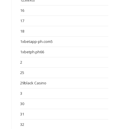
123texts
16
17
18
1xbetapp-ph.com5
1xbetph.ph66
2
25
29black Casino
3
30
31
32