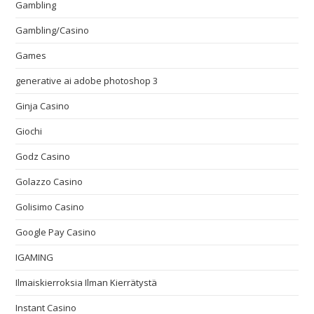
Gambling
Gambling/Casino
Games
generative ai adobe photoshop 3
Ginja Casino
Giochi
Godz Casino
Golazzo Casino
Golisimo Casino
Google Pay Casino
IGAMING
Ilmaiskierroksia Ilman Kierrätystä
Instant Casino