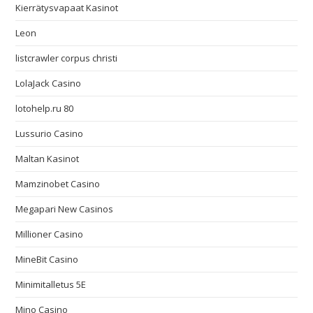
Kierrätysvapaat Kasinot
Leon
listcrawler corpus christi
LolaJack Casino
lotohelp.ru 80
Lussurio Casino
Maltan Kasinot
Mamzinobet Casino
Megapari New Casinos
Millioner Casino
MineBit Casino
Minimitalletus 5E
Mino Casino