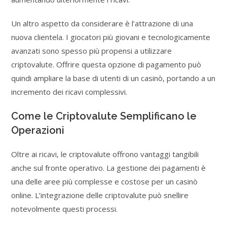
Un altro aspetto da considerare è l’attrazione di una
nuova clientela. I giocatori più giovani e tecnologicamente
avanzati sono spesso più propensi a utilizzare
criptovalute. Offrire questa opzione di pagamento può
quindi ampliare la base di utenti di un casinò, portando a un
incremento dei ricavi complessivi.
Come le Criptovalute Semplificano le
Operazioni
Oltre ai ricavi, le criptovalute offrono vantaggi tangibili
anche sul fronte operativo. La gestione dei pagamenti è
una delle aree più complesse e costose per un casinò
online. L’integrazione delle criptovalute può snellire
notevolmente questi processi.