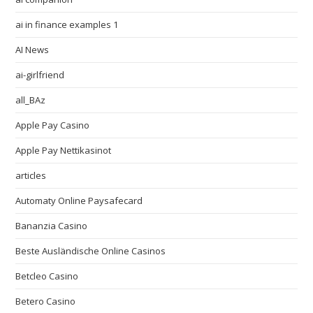
ai in finance examples 1
AI News
ai-girlfriend
all_BAz
Apple Pay Casino
Apple Pay Nettikasinot
articles
Automaty Online Paysafecard
Bananzia Casino
Beste Ausländische Online Casinos
Betcleo Casino
Betero Casino