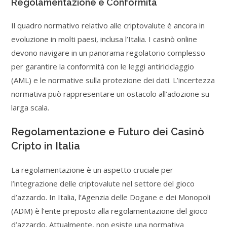
Regolamentazione e Conformità
Il quadro normativo relativo alle criptovalute è ancora in
evoluzione in molti paesi, inclusa l’Italia. I casinò online
devono navigare in un panorama regolatorio complesso
per garantire la conformità con le leggi antiriciclaggio
(AML) e le normative sulla protezione dei dati. L’incertezza
normativa può rappresentare un ostacolo all’adozione su
larga scala.
Regolamentazione e Futuro dei Casinò
Cripto in Italia
La regolamentazione è un aspetto cruciale per
l’integrazione delle criptovalute nel settore del gioco
d’azzardo. In Italia, l’Agenzia delle Dogane e dei Monopoli
(ADM) è l’ente preposto alla regolamentazione del gioco
d’azzardo. Attualmente, non esiste una normativa