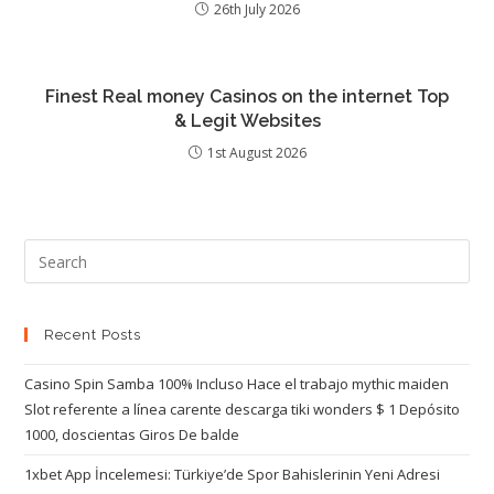
26th July 2026
Finest Real money Casinos on the internet Top
& Legit Websites
1st August 2026
Recent Posts
Casino Spin Samba 100% Incluso Hace el trabajo mythic maiden
Slot referente a línea carente descarga tiki wonders $ 1 Depósito
1000, doscientas Giros De balde
1xbet App İncelemesi: Türkiye’de Spor Bahislerinin Yeni Adresi