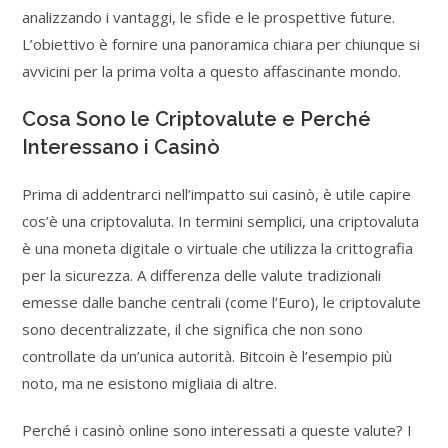
analizzando i vantaggi, le sfide e le prospettive future.
L’obiettivo è fornire una panoramica chiara per chiunque si
avvicini per la prima volta a questo affascinante mondo.
Cosa Sono le Criptovalute e Perché
Interessano i Casinò
Prima di addentrarci nell’impatto sui casinò, è utile capire
cos’è una criptovaluta. In termini semplici, una criptovaluta
è una moneta digitale o virtuale che utilizza la crittografia
per la sicurezza. A differenza delle valute tradizionali
emesse dalle banche centrali (come l’Euro), le criptovalute
sono decentralizzate, il che significa che non sono
controllate da un’unica autorità. Bitcoin è l’esempio più
noto, ma ne esistono migliaia di altre.
Perché i casinò online sono interessati a queste valute? I