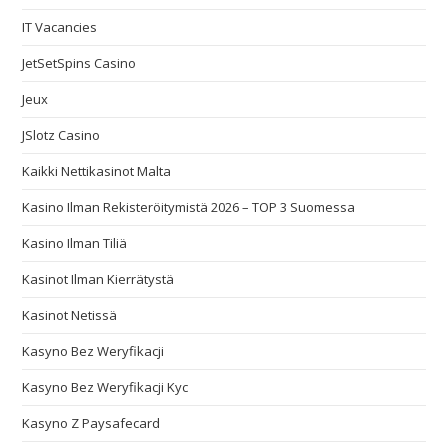
IT Vacancies
JetSetSpins Casino
Jeux
JSlotz Casino
Kaikki Nettikasinot Malta
Kasino Ilman Rekisteröitymistä 2026 – TOP 3 Suomessa
Kasino Ilman Tiliä
Kasinot Ilman Kierrätystä
Kasinot Netissä
Kasyno Bez Weryfikacji
Kasyno Bez Weryfikacji Kyc
Kasyno Z Paysafecard