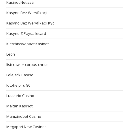
Kasinot Netissä
Kasyno Bez Weryfikacji
Kasyno Bez Weryfikacji Kyc
Kasyno Z Paysafecard
Kierrätysvapaat Kasinot
Leon
listcrawler corpus christi
LolaJack Casino
lotohelp.ru 80
Lussurio Casino
Maltan Kasinot
Mamzinobet Casino
Megapari New Casinos