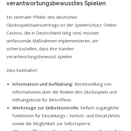
verantwortungsbewusstes Spielen
Ein zentraler Pfeiler des deutschen
Glücksspielstaatsvertrags ist der Spielerschutz. Online-
Casinos, die in Deutschland tätig sind, müssen
umfassende Maßnahmen implementieren, um
sicherzustellen, dass ihre Kunden
verantwortungsbewusst spielen.
Dies beinhaltet:
Information und Aufklärung:
Bereitstellung von
Informationen über die Risiken des Glücksspiels und
Hilfsangebote für Betroffene.
Werkzeuge zur Selbstkontrolle:
Einfach zugängliche
Funktionen für Einzahlungs-, Verlust- und Einsatzlimits
sowie die Möglichkeit zur Selbstsperre.