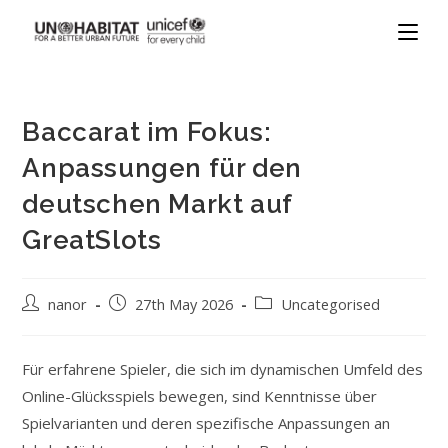
Baccarat im Fokus:
Anpassungen für den
deutschen Markt auf
GreatSlots
nanor
27th May 2026
Uncategorised
Für erfahrene Spieler, die sich im dynamischen Umfeld des
Online-Glücksspiels bewegen, sind Kenntnisse über
Spielvarianten und deren spezifische Anpassungen an