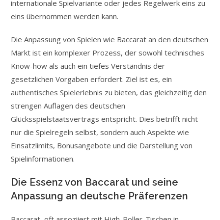
internationale Spielvariante oder jedes Regelwerk eins zu
eins übernommen werden kann.
Die Anpassung von Spielen wie Baccarat an den deutschen
Markt ist ein komplexer Prozess, der sowohl technisches
Know-how als auch ein tiefes Verständnis der
gesetzlichen Vorgaben erfordert. Ziel ist es, ein
authentisches Spielerlebnis zu bieten, das gleichzeitig den
strengen Auflagen des deutschen
Glücksspielstaatsvertrags entspricht. Dies betrifft nicht
nur die Spielregeln selbst, sondern auch Aspekte wie
Einsatzlimits, Bonusangebote und die Darstellung von
Spielinformationen.
Die Essenz von Baccarat und seine
Anpassung an deutsche Präferenzen
Baccarat, oft assoziiert mit High-Roller-Tischen in