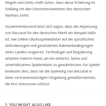
Regeln und Limits stellt sicher, dass diese Erfahrung im
Einklang mit den Schutzmechanismen des deutschen
Marktes steht.
Zusammenfassend lässt sich sagen, dass die Anpassung
von Baccarat für den deutschen Markt ein Beispiel dafür
ist, wie Online-Glücksspielanbieter auf die spezifischen
Anforderungen und gesetzlichen Rahmenbedingungen
eines Landes reagieren. Technologie und Regulierung
arbeiten Hand in Hand, um ein sicheres, faires und
unterhaltsames Spielerlebnis zu gewährleisten. Für Spieler
bedeutet dies, dass sie die Spannung von Baccarat in
einer vertrauenswürdigen Umgebung genießen können,
die ihre Interessen schützt.
YOU MIGHT ALSO LIKE