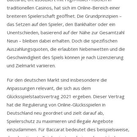
traditionellen Casinos, hat sich im Online-Bereich einer
breiteren Spielerschaft geöffnet. Die Grundprinzipien –
das Setzen auf den Spieler, den Bankhalter oder ein
Unentschieden, basierend auf der Nähe zur Gesamtzahl
Neun – bleiben dabei erhalten. Doch die spezifischen
Auszahlungsquoten, die erlaubten Nebenwetten und die
Geschwindigkeit des Spiels können je nach Lizenzierung
und Zielmarkt variieren.
Für den deutschen Markt sind insbesondere die
Anpassungen relevant, die sich aus dem
Glücksspielstaatsvertrag 2021 ergeben. Dieser Vertrag
hat die Regulierung von Online-Glücksspielen in
Deutschland neu geordnet und zielt darauf ab,
Spielerschutz zu maximieren und illegale Angebote
einzudämmen. Für Baccarat bedeutet dies beispielsweise,