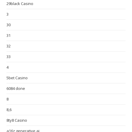
29black Casino
3
30
31
32
33
4
5bet Casino
6084 done
8
8,6
8ty8 Casino
a16z generative ai