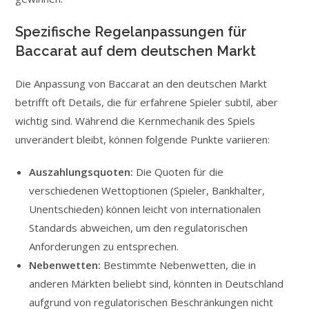
Spezifische Regelanpassungen für
Baccarat auf dem deutschen Markt
Die Anpassung von Baccarat an den deutschen Markt
betrifft oft Details, die für erfahrene Spieler subtil, aber
wichtig sind. Während die Kernmechanik des Spiels
unverändert bleibt, können folgende Punkte variieren:
Auszahlungsquoten:
Die Quoten für die
verschiedenen Wettoptionen (Spieler, Bankhalter,
Unentschieden) können leicht von internationalen
Standards abweichen, um den regulatorischen
Anforderungen zu entsprechen.
Nebenwetten:
Bestimmte Nebenwetten, die in
anderen Märkten beliebt sind, könnten in Deutschland
aufgrund von regulatorischen Beschränkungen nicht