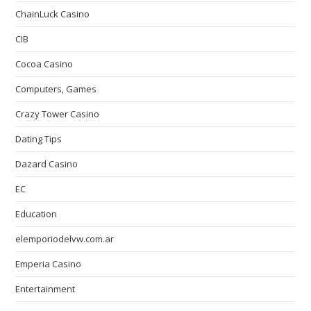
ChainLuck Casino
CIB
Cocoa Casino
Computers, Games
Crazy Tower Сasino
Dating Tips
Dazard Casino
EC
Education
elemporiodelvw.com.ar
Emperia Casino
Entertainment