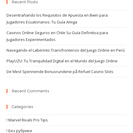
Recent Posts
Desentrañando los Requisitos de Apuesta en Bwin para
Jugadores Ecuatorianos: Tu Guía Amiga
Casinos Online Seguros en Chile Su Guía Definitiva para
Jugadores Experimentados
Navegando el Laberinto Transfronterizo del Juego Online en Perú
PlayUZU: Tu Tranquilidad Digital en el Mundo del Juego Online
De Mest Spennende Bonusrundene på Refuel Casino Slots
Recent Comments
Categories
! Marvel Rivals Pro Tips
! Без рубрики