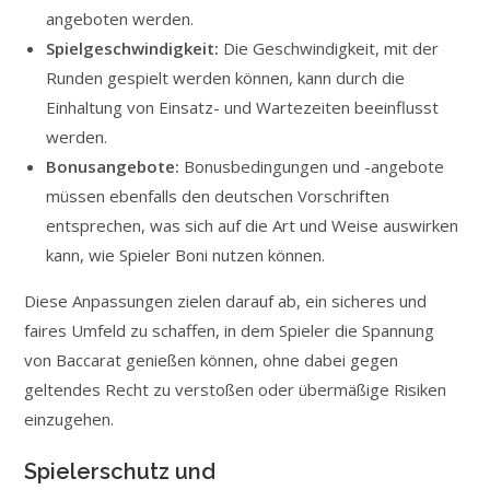
angeboten werden.
Spielgeschwindigkeit:
Die Geschwindigkeit, mit der
Runden gespielt werden können, kann durch die
Einhaltung von Einsatz- und Wartezeiten beeinflusst
werden.
Bonusangebote:
Bonusbedingungen und -angebote
müssen ebenfalls den deutschen Vorschriften
entsprechen, was sich auf die Art und Weise auswirken
kann, wie Spieler Boni nutzen können.
Diese Anpassungen zielen darauf ab, ein sicheres und
faires Umfeld zu schaffen, in dem Spieler die Spannung
von Baccarat genießen können, ohne dabei gegen
geltendes Recht zu verstoßen oder übermäßige Risiken
einzugehen.
Spielerschutz und