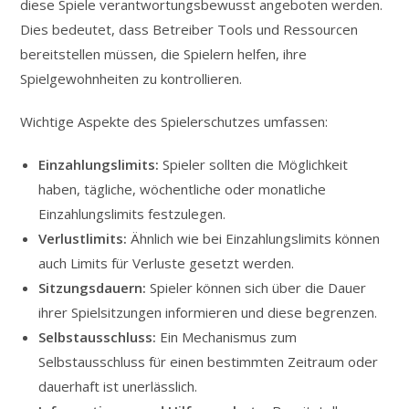
diese Spiele verantwortungsbewusst angeboten werden.
Dies bedeutet, dass Betreiber Tools und Ressourcen
bereitstellen müssen, die Spielern helfen, ihre
Spielgewohnheiten zu kontrollieren.
Wichtige Aspekte des Spielerschutzes umfassen:
Einzahlungslimits:
Spieler sollten die Möglichkeit
haben, tägliche, wöchentliche oder monatliche
Einzahlungslimits festzulegen.
Verlustlimits:
Ähnlich wie bei Einzahlungslimits können
auch Limits für Verluste gesetzt werden.
Sitzungsdauern:
Spieler können sich über die Dauer
ihrer Spielsitzungen informieren und diese begrenzen.
Selbstausschluss:
Ein Mechanismus zum
Selbstausschluss für einen bestimmten Zeitraum oder
dauerhaft ist unerlässlich.