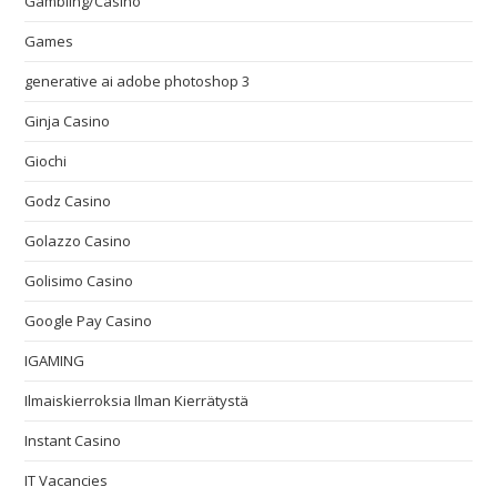
Gambling/Casino
Games
generative ai adobe photoshop 3
Ginja Casino
Giochi
Godz Casino
Golazzo Casino
Golisimo Casino
Google Pay Casino
IGAMING
Ilmaiskierroksia Ilman Kierrätystä
Instant Casino
IT Vacancies