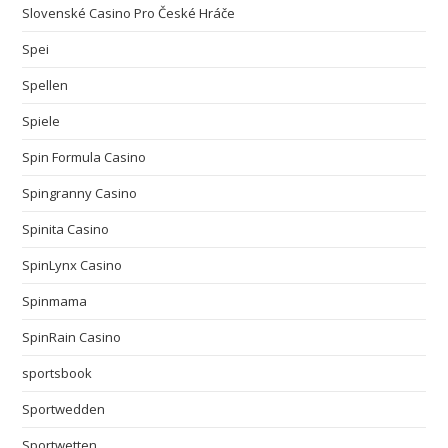
Slovenské Casino Pro České Hráče
Spei
Spellen
Spiele
Spin Formula Casino
Spingranny Casino
Spinita Casino
SpinLynx Casino
Spinmama
SpinRain Casino
sportsbook
Sportwedden
Sportwetten