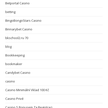
Betportal Casino
betting
BingoBongoStars Casino
Binnarybet Casino
bkschool2.ru 70
blog
Bookkeeping
bookmaker
Candybet Casino
casino
Casino Minimální Vklad 100 Kč
Casino Privé
Casino S Bonusem Za Registraci