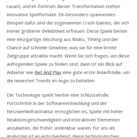
rasant, und im Zentrum dieser Transformation stehen
innovative Spielformate. Ein besonders spannendes
Beispiel dafür sind die sogenannten Crash Games, die sich
immer größerer Beliebtheit erfreuen. Diese Spiele bieten
eine einzigartige Mischung aus Risiko, Timing und der
Chance auf schnelle Gewinne, was sie für eine breite
Zielgruppe attraktiv macht. Wenn Sie sich fragen, wo diese
aufregenden Spiele zu finden sind, dann ist ein Blick auf
Anbieter wie
Bet And Play
eine gute erste Anlaufstelle, um
die neuesten Trends im Auge zu behalten.
Die Technologie spielt hierbei eine Schlüsselrolle.
Fortschritte in der Softwareentwicklung und der
Netzwerkinfrastruktur ermöglichen es, Spiele mit hoher
Reaktionsgeschwindigkeit und interaktiven Elementen
anzubieten, die früher undenkbar waren. Für uns als
Analysten ist es entscheidend, diese technologischen