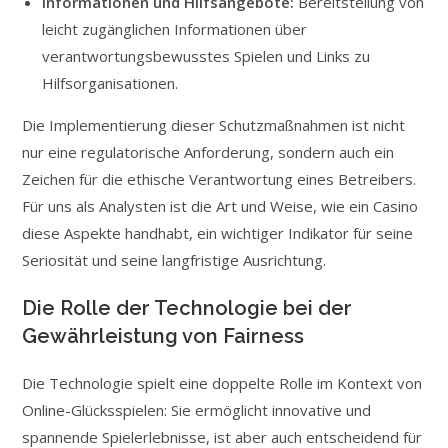
Informationen und Hilfsangebote:
Bereitstellung von
leicht zugänglichen Informationen über
verantwortungsbewusstes Spielen und Links zu
Hilfsorganisationen.
Die Implementierung dieser Schutzmaßnahmen ist nicht
nur eine regulatorische Anforderung, sondern auch ein
Zeichen für die ethische Verantwortung eines Betreibers.
Für uns als Analysten ist die Art und Weise, wie ein Casino
diese Aspekte handhabt, ein wichtiger Indikator für seine
Seriosität und seine langfristige Ausrichtung.
Die Rolle der Technologie bei der
Gewährleistung von Fairness
Die Technologie spielt eine doppelte Rolle im Kontext von
Online-Glücksspielen: Sie ermöglicht innovative und
spannende Spielerlebnisse, ist aber auch entscheidend für