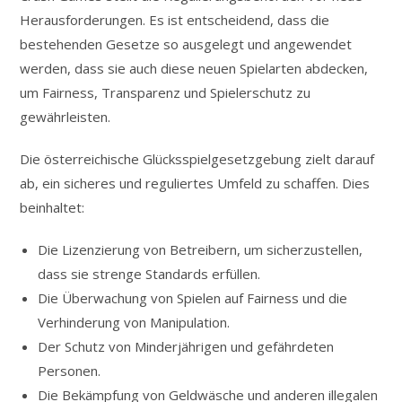
Herausforderungen. Es ist entscheidend, dass die
bestehenden Gesetze so ausgelegt und angewendet
werden, dass sie auch diese neuen Spielarten abdecken,
um Fairness, Transparenz und Spielerschutz zu
gewährleisten.
Die österreichische Glücksspielgesetzgebung zielt darauf
ab, ein sicheres und reguliertes Umfeld zu schaffen. Dies
beinhaltet:
Die Lizenzierung von Betreibern, um sicherzustellen,
dass sie strenge Standards erfüllen.
Die Überwachung von Spielen auf Fairness und die
Verhinderung von Manipulation.
Der Schutz von Minderjährigen und gefährdeten
Personen.
Die Bekämpfung von Geldwäsche und anderen illegalen