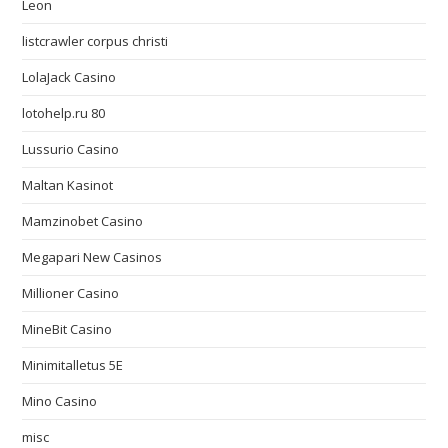
Leon
listcrawler corpus christi
LolaJack Casino
lotohelp.ru 80
Lussurio Casino
Maltan Kasinot
Mamzinobet Casino
Megapari New Casinos
Millioner Casino
MineBit Casino
Minimitalletus 5E
Mino Casino
misc