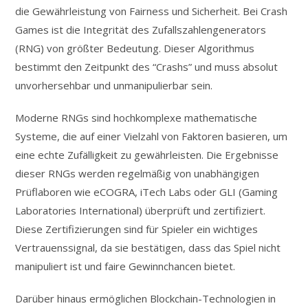
die Gewährleistung von Fairness und Sicherheit. Bei Crash
Games ist die Integrität des Zufallszahlengenerators
(RNG) von größter Bedeutung. Dieser Algorithmus
bestimmt den Zeitpunkt des “Crashs” und muss absolut
unvorhersehbar und unmanipulierbar sein.
Moderne RNGs sind hochkomplexe mathematische
Systeme, die auf einer Vielzahl von Faktoren basieren, um
eine echte Zufälligkeit zu gewährleisten. Die Ergebnisse
dieser RNGs werden regelmäßig von unabhängigen
Prüflaboren wie eCOGRA, iTech Labs oder GLI (Gaming
Laboratories International) überprüft und zertifiziert.
Diese Zertifizierungen sind für Spieler ein wichtiges
Vertrauenssignal, da sie bestätigen, dass das Spiel nicht
manipuliert ist und faire Gewinnchancen bietet.
Darüber hinaus ermöglichen Blockchain-Technologien in