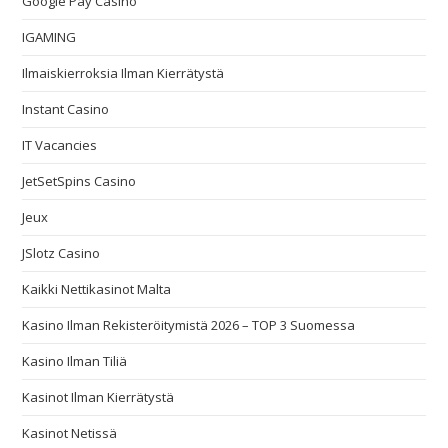
Google Pay Casino
IGAMING
Ilmaiskierroksia Ilman Kierrätystä
Instant Casino
IT Vacancies
JetSetSpins Casino
Jeux
JSlotz Casino
Kaikki Nettikasinot Malta
Kasino Ilman Rekisteröitymistä 2026 – TOP 3 Suomessa
Kasino Ilman Tiliä
Kasinot Ilman Kierrätystä
Kasinot Netissä