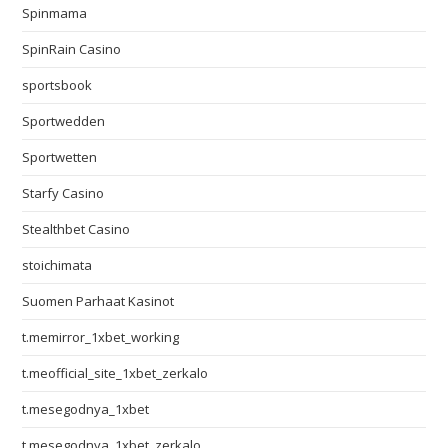
Spinmama
SpinRain Casino
sportsbook
Sportwedden
Sportwetten
Starfy Casino
Stealthbet Casino
stoichimata
Suomen Parhaat Kasinot
t.memirror_1xbet_working
t.meofficial_site_1xbet_zerkalo
t.mesegodnya_1xbet
t.mesegodnya_1xbet_zerkalo