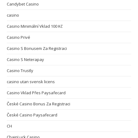
Candybet Casino
casino
Casino Minimální Vklad 100 Kč
Casino Privé
Casino S Bonusem Za Registraci
Casino S Neterapay
Casino Trustly
casino utan svensk licens
Casino Vklad Přes Paysafecard
České Casino Bonus Za Registraci
České Casino Paysafecard
CH
ChainLuck Casino