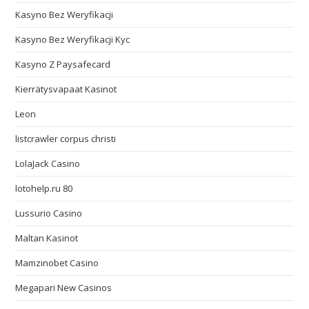
Kasyno Bez Weryfikacji
Kasyno Bez Weryfikacji Kyc
Kasyno Z Paysafecard
Kierrätysvapaat Kasinot
Leon
listcrawler corpus christi
LolaJack Casino
lotohelp.ru 80
Lussurio Casino
Maltan Kasinot
Mamzinobet Casino
Megapari New Casinos