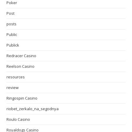
Poker
Post
posts
Public
Publick
Redracer Casino
Reelson Casino
resources
review
Ringospin Casino
riobet_zerkalo_na_segodnya
Roulo Casino
Royaldogs Casino