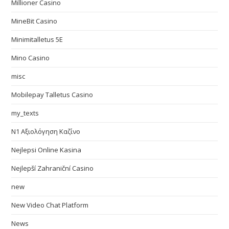
Millioner Casino
MineBit Casino
Minimitalletus 5E
Mino Casino
misc
Mobilepay Talletus Casino
my_texts
N1 Αξιολόγηση Καζίνο
Nejlepsi Online Kasina
Nejlepší Zahraniční Casino
new
New Video Chat Platform
News