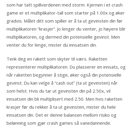
som har tatt spillverdenen med storm. Kjernen i et crash
game er et multiplikator-tall som starter på 1.00x og øker
gradvis. Målet ditt som spiller er å ta ut gevinsten din før
multiplikatoren “krasjer”. Jo lenger du venter, jo høyere blir
multiplikatoren, og dermed din potensielle gevinst. Men
venter du for lenge, mister du innsatsen din.
Tenk deg en rakett som skyter til værs. Raketten
representerer multiplikatoren. Du plasserer en innsats, og
når raketten begynner å stige, øker også din potensielle
gevinst. Du kan velge å “cash out” (ta ut gevinsten) når
som helst. Hvis du tar ut gevinsten din på 2.50x, vil
innsatsen din bli multiplisert med 2.50. Men hvis raketten
krasjer før du rekker å ta ut gevinsten, mister du hele
innsatsen din. Det er denne balansen mellom risiko og
belønning som gjør crash games så vanedannende.