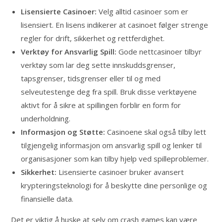
Lisensierte Casinoer:
Velg alltid casinoer som er
lisensiert. En lisens indikerer at casinoet følger strenge
regler for drift, sikkerhet og rettferdighet.
Verktøy for Ansvarlig Spill:
Gode nettcasinoer tilbyr
verktøy som lar deg sette innskuddsgrenser,
tapsgrenser, tidsgrenser eller til og med
selveutestenge deg fra spill. Bruk disse verktøyene
aktivt for å sikre at spillingen forblir en form for
underholdning.
Informasjon og Støtte:
Casinoene skal også tilby lett
tilgjengelig informasjon om ansvarlig spill og lenker til
organisasjoner som kan tilby hjelp ved spilleproblemer.
Sikkerhet:
Lisensierte casinoer bruker avansert
krypteringsteknologi for å beskytte dine personlige og
finansielle data.
Det er viktig å huske at selv om crash games kan være