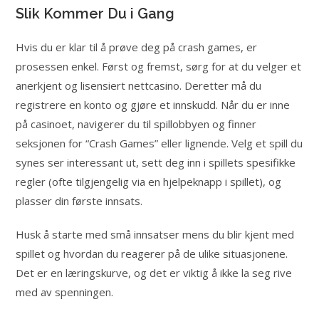
Slik Kommer Du i Gang
Hvis du er klar til å prøve deg på crash games, er
prosessen enkel. Først og fremst, sørg for at du velger et
anerkjent og lisensiert nettcasino. Deretter må du
registrere en konto og gjøre et innskudd. Når du er inne
på casinoet, navigerer du til spillobbyen og finner
seksjonen for “Crash Games” eller lignende. Velg et spill du
synes ser interessant ut, sett deg inn i spillets spesifikke
regler (ofte tilgjengelig via en hjelpeknapp i spillet), og
plasser din første innsats.
Husk å starte med små innsatser mens du blir kjent med
spillet og hvordan du reagerer på de ulike situasjonene.
Det er en læringskurve, og det er viktig å ikke la seg rive
med av spenningen.