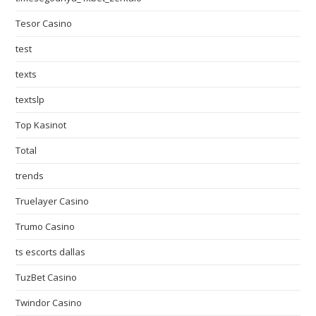
Tesor Casino
test
texts
textslp
Top Kasinot
Total
trends
Truelayer Casino
Trumo Casino
ts escorts dallas
TuzBet Casino
Twindor Casino