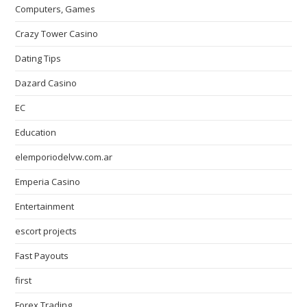
Computers, Games
Crazy Tower Сasino
Dating Tips
Dazard Casino
EC
Education
elemporiodelvw.com.ar
Emperia Casino
Entertainment
escort projects
Fast Payouts
first
Forex Trading