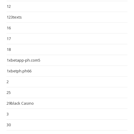
12
123texts
16
17
18
1xbetapp-ph.com5
1xbetph.ph66
2
25
29black Casino
3
30