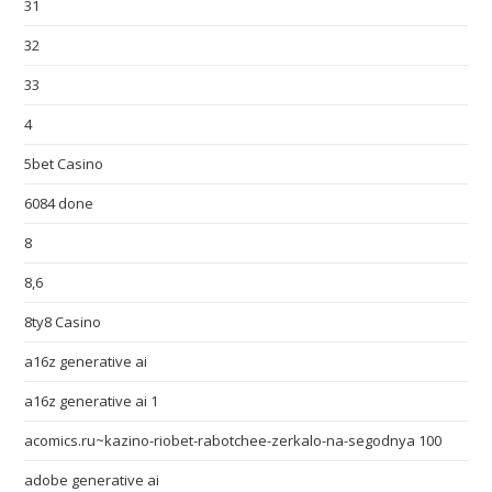
31
32
33
4
5bet Casino
6084 done
8
8,6
8ty8 Casino
a16z generative ai
a16z generative ai 1
acomics.ru~kazino-riobet-rabotchee-zerkalo-na-segodnya 100
adobe generative ai