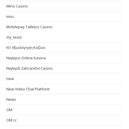
Mino Casino
misc
Mobilepay Talletus Casino
my_texts
N1 Αξιολόγηση Καζίνο
Nejlepsi Online Kasina
Nejlepší Zahraniční Casino
new
New Video Chat Platform
News
OM
OM cc