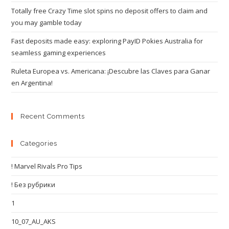
Totally free Crazy Time slot spins no deposit offers to claim and
you may gamble today
Fast deposits made easy: exploring PayID Pokies Australia for
seamless gaming experiences
Ruleta Europea vs. Americana: ¡Descubre las Claves para Ganar
en Argentina!
Recent Comments
Categories
! Marvel Rivals Pro Tips
! Без рубрики
1
10_07_AU_AKS