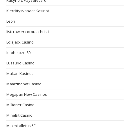
Kasyno Z Paysafecard
Kierrätysvapaat Kasinot
Leon
listcrawler corpus christi
LolaJack Casino
lotohelp.ru 80
Lussurio Casino
Maltan Kasinot
Mamzinobet Casino
Megapari New Casinos
Millioner Casino
MineBit Casino
Minimitalletus 5E