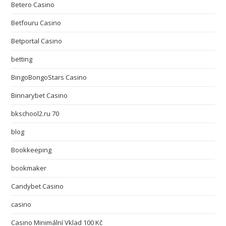
Betero Casino
Betfouru Casino
Betportal Casino
betting
BingoBongoStars Casino
Binnarybet Casino
bkschool2.ru 70
blog
Bookkeeping
bookmaker
Candybet Casino
casino
Casino Minimální Vklad 100 Kč