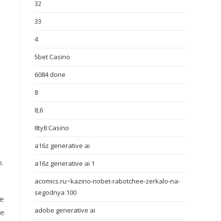
32
33
4
5bet Casino
6084 done
8
8,6
8ty8 Casino
a16z generative ai
o.
a16z generative ai 1
acomics.ru~kazino-riobet-rabotchee-zerkalo-na-
segodnya 100
de
adobe generative ai
le