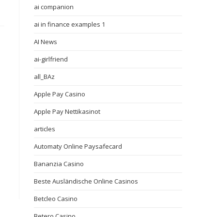
ai companion
ai in finance examples 1
AI News
ai-girlfriend
all_BAz
Apple Pay Casino
Apple Pay Nettikasinot
articles
Automaty Online Paysafecard
Bananzia Casino
Beste Ausländische Online Casinos
Betcleo Casino
Betero Casino