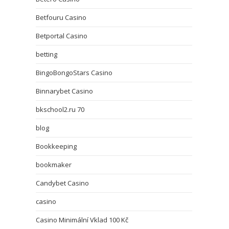
Betfouru Casino
Betportal Casino
betting
BingoBongoStars Casino
Binnarybet Casino
bkschool2.ru 70
blog
Bookkeeping
bookmaker
Candybet Casino
casino
Casino Minimální Vklad 100 Kč