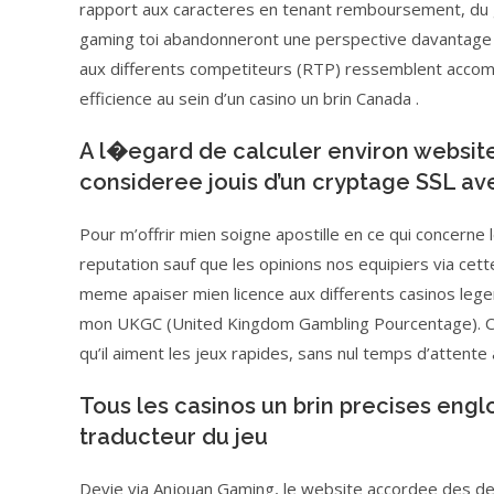
rapport aux caracteres en tenant remboursement, du 
gaming toi abandonneront une perspective davantage m
aux differents competiteurs (RTP) ressemblent accompl
efficience au sein d’un casino un brin Canada .
A l�egard de calculer environ websit
consideree jouis d’un cryptage SSL ave
Pour m’offrir mien soigne apostille en ce qui concerne 
reputation sauf que les opinions nos equipiers via cet
meme apaiser mien licence aux differents casinos leg
mon UKGC (United Kingdom Gambling Pourcentage). Ce
qu’il aiment les jeux rapides, sans nul temps d’attente 
Tous les casinos un brin precises eng
traducteur du jeu
Devie via Anjouan Gaming, le website accordee des d