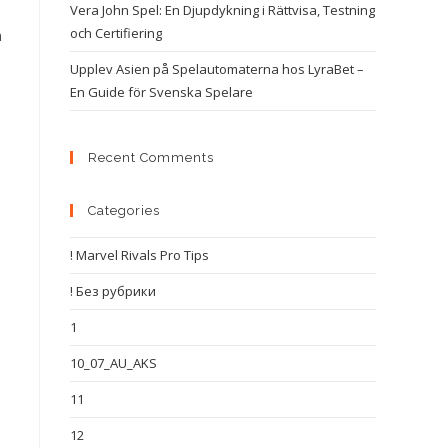
Vera John Spel: En Djupdykning i Rättvisa, Testning
och Certifiering
n
Upplev Asien på Spelautomaterna hos LyraBet –
En Guide för Svenska Spelare
Recent Comments
Categories
! Marvel Rivals Pro Tips
! Без рубрики
1
10_07_AU_AKS
11
12