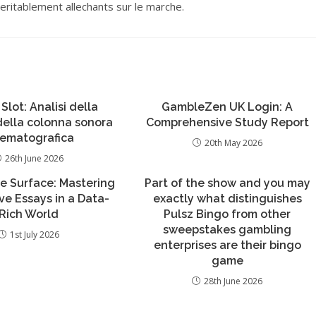
eritablement allechants sur le marche.
 Slot: Analisi della
GambleZen UK Login: A
 della colonna sonora
Comprehensive Study Report
nematografica
20th May 2026
26th June 2026
e Surface: Mastering
Part of the show and you may
ve Essays in a Data-
exactly what distinguishes
Rich World
Pulsz Bingo from other
sweepstakes gambling
1st July 2026
enterprises are their bingo
game
28th June 2026