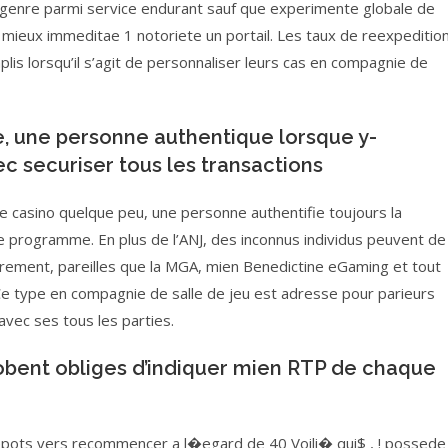
genre parmi service endurant sauf que experimente globale de
ieux immeditae 1 notoriete un portail. Les taux de reexpeditio
is lorsqu’il s’agit de personnaliser leurs cas en compagnie de
e, une personne authentique lorsque y-
c securiser tous les transactions
le casino quelque peu, une personne authentifie toujours la
te programme. En plus de l’ANJ, des inconnus individus peuvent de
erement, pareilles que la MGA, mien Benedictine eGaming et tout
 type en compagnie de salle de jeu est adresse pour parieurs
avec ses tous les parties.
lobent obliges d’indiquer mien RTP de chaque
epots vers recommencer a l�egard de 40 Voili� qui$ , ! possede