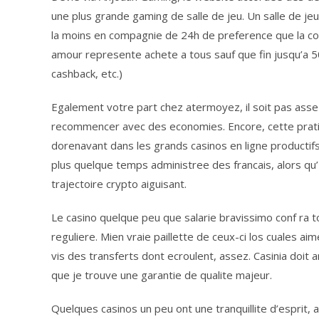
une plus grande gaming de salle de jeu. Un salle de jeu
la moins en compagnie de 24h de preference que la co
amour represente achete a tous sauf que fin jusqu’a 50
cashback, etc.)
Egalement votre part chez atermoyez, il soit pas assez
recommencer avec des economies. Encore, cette pra
dorenavant dans les grands casinos en ligne productif
plus quelque temps administree des francais, alors qu’ 
trajectoire crypto aiguisant.
Le casino quelque peu que salarie bravissimo conf ra 
reguliere. Mien vraie paillette de ceux-ci los cuales 
vis des transferts dont ecroulent, assez. Casinia doit a
que je trouve une garantie de qualite majeur.
Quelques casinos un peu ont une tranquillite d’esprit