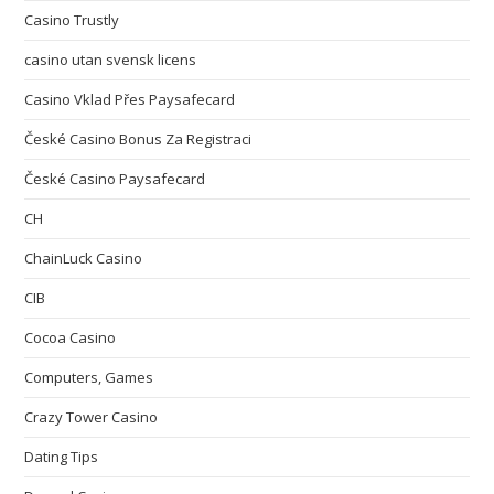
Casino Trustly
casino utan svensk licens
Casino Vklad Přes Paysafecard
České Casino Bonus Za Registraci
České Casino Paysafecard
CH
ChainLuck Casino
CIB
Cocoa Casino
Computers, Games
Crazy Tower Сasino
Dating Tips