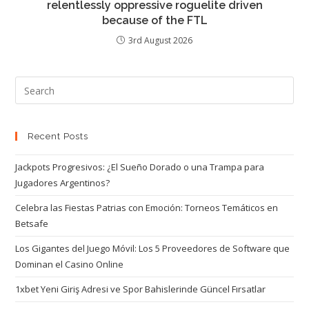
relentlessly oppressive roguelite driven
because of the FTL
3rd August 2026
Recent Posts
Jackpots Progresivos: ¿El Sueño Dorado o una Trampa para
Jugadores Argentinos?
Celebra las Fiestas Patrias con Emoción: Torneos Temáticos en
Betsafe
Los Gigantes del Juego Móvil: Los 5 Proveedores de Software que
Dominan el Casino Online
1xbet Yeni Giriş Adresi ve Spor Bahislerinde Güncel Fırsatlar