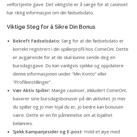
velfortjente gave. Det viktigste er å sørge for at casinoet
har riktig informasjon om din fødselsdato.
Viktige Steg for å Sikre Din Bonus
Bekreft Fødselsdato:
Sørg for at din fødselsdato er
korrekt registrert i din spillerprofil hos ComeOn!. Dette
er avgjørende for at de skal kunne sende deg en
bursdagsgave. Du kan vanligvis sjekke og oppdatere
denne informasjonen under “Min Konto” eller
“Profilinnstillinger”.
Vær Aktiv Spiller:
Mange casinoer, inkludert ComeOn!,
baserer sine bursdagsbonuser på din aktivitet. Jo mer
du spiller og jo mer lojal du er, jo bedre kan bonusen
være. Dette er en fin påminnelse om at lojalitet
belønnes.
Sjekk Kampanjesider og E-post:
Hold et øye med