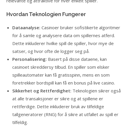
relevante og attraktive for hver enkelt spiller.
Hvordan Teknologien Fungerer
Dataanalyse:
Casinoer bruker sofistikerte algoritmer
for å samle og analysere data om spillernes atferd.
Dette inkluderer hvilke spill de spiller, hvor mye de
satser, og hvor ofte de logger seg på.
Personalisering:
Basert på disse dataene, kan
casinoet skreddersy tilbud. En spiller som elsker
spilleautomater kan få gratisspinn, mens en som
foretrekker bordspill kan få en bonus på live casino.
Sikkerhet og Rettferdighet:
Teknologien sikrer også
at alle transaksjoner er sikre og at spillene er
rettferdige. Dette inkluderer bruk av tilfeldige
tallgeneratorer (RNG) for å sikre at utfallet av spill er
tilfeldig.