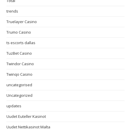
Total
trends
Truelayer Casino
Trumo Casino
ts escorts dallas
TuzBet Casino
Twindor Casino
Twinqo Casino
uncategorised
Uncategorized
updates
Uudet Euteller Kasinot
Uudet Nettikasinot Malta