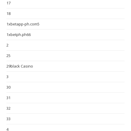
17
18
1xbetapp-ph.com5
1xbetph.ph66
2
25
29black Casino
3
30
31
32
33
4