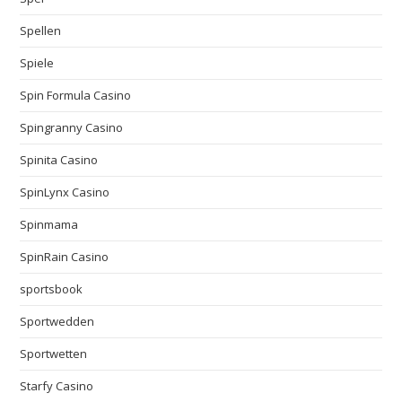
Spellen
Spiele
Spin Formula Casino
Spingranny Casino
Spinita Casino
SpinLynx Casino
Spinmama
SpinRain Casino
sportsbook
Sportwedden
Sportwetten
Starfy Casino