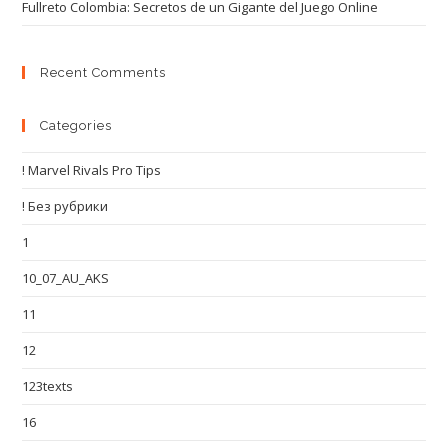
Fullreto Colombia: Secretos de un Gigante del Juego Online
Recent Comments
Categories
! Marvel Rivals Pro Tips
! Без рубрики
1
10_07_AU_AKS
11
12
123texts
16