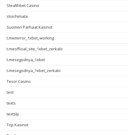
Stealthbet Casino
stoichimata
Suomen Parhaat Kasinot
t.memirror_1xbet_working
t.meofficial_site_1xbet_zerkalo
t.mesegodnya_1xbet
t.mesegodnya_1xbet_zerkalo
Tesor Casino
test
texts
textslp
Top Kasinot