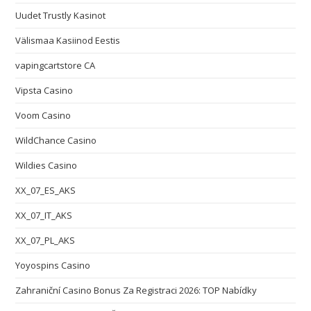
Uudet Trustly Kasinot
Välismaa Kasiinod Eestis
vapingcartstore CA
Vipsta Casino
Voom Casino
WildChance Casino
Wildies Casino
XX_07_ES_AKS
XX_07_IT_AKS
XX_07_PL_AKS
Yoyospins Casino
Zahraniční Casino Bonus Za Registraci 2026: TOP Nabídky