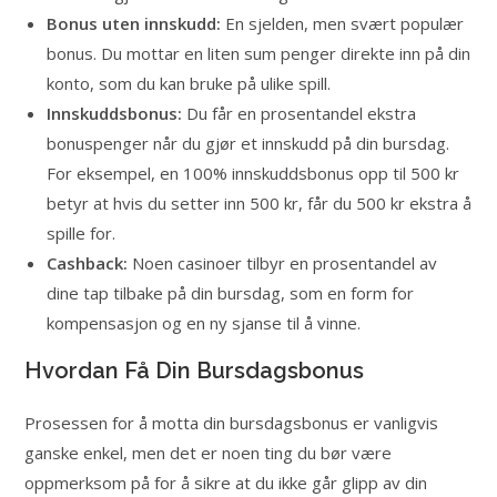
Bonus uten innskudd:
En sjelden, men svært populær
bonus. Du mottar en liten sum penger direkte inn på din
konto, som du kan bruke på ulike spill.
Innskuddsbonus:
Du får en prosentandel ekstra
bonuspenger når du gjør et innskudd på din bursdag.
For eksempel, en 100% innskuddsbonus opp til 500 kr
betyr at hvis du setter inn 500 kr, får du 500 kr ekstra å
spille for.
Cashback:
Noen casinoer tilbyr en prosentandel av
dine tap tilbake på din bursdag, som en form for
kompensasjon og en ny sjanse til å vinne.
Hvordan Få Din Bursdagsbonus
Prosessen for å motta din bursdagsbonus er vanligvis
ganske enkel, men det er noen ting du bør være
oppmerksom på for å sikre at du ikke går glipp av din