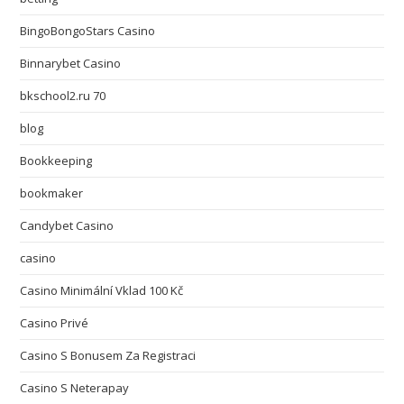
BingoBongoStars Casino
Binnarybet Casino
bkschool2.ru 70
blog
Bookkeeping
bookmaker
Candybet Casino
casino
Casino Minimální Vklad 100 Kč
Casino Privé
Casino S Bonusem Za Registraci
Casino S Neterapay