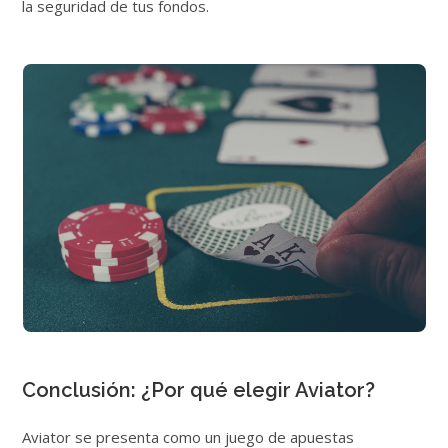
la seguridad de tus fondos.
Conclusión: ¿Por qué elegir Aviator?
Aviator se presenta como un juego de apuestas