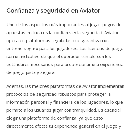
Confianza y seguridad en Aviator
Uno de los aspectos más importantes al jugar juegos de
apuestas en línea es la confianza y la seguridad. Aviator
opera en plataformas reguladas que garantizan un
entorno seguro para los jugadores. Las licencias de juego
son un indicativo de que el operador cumple con los
estándares necesarios para proporcionar una experiencia
de juego justa y segura.
Además, las mejores plataformas de Aviator implementan
protocolos de seguridad robustos para proteger la
información personal y financiera de los jugadores, lo que
permite a los usuarios jugar con tranquilidad. Es esencial
elegir una plataforma de confianza, ya que esto
directamente afecta tu experiencia general en el juego y