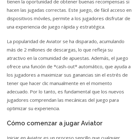
tienen la oportunidad de obtener buenas recompensas si
hacen las jugadas correctas. Este juego, de fácil acceso en
dispositivos móviles, permite a los jugadores disfrutar de
una experiencia de juego rápida y estratégica.
La popularidad de Aviator se ha disparado, acumulando
más de 2 millones de descargas, lo que refleja su
atractivo en la comunidad de apuestas. Además, el juego
ofrece una función de *cash-out* automático, que ayuda a
los jugadores a maximizar sus ganancias sin el estrés de
tener que hacer clic manualmente en el momento
adecuado. Por lo tanto, es fundamental que los nuevos
jugadores comprendan las mecánicas del juego para
optimizar su experiencia.
Cómo comenzar a jugar Aviator
Iniciar en Aviator es un proceso sencillo que cualquier