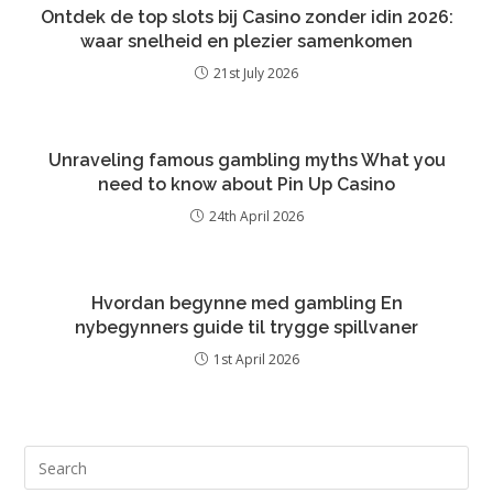
Ontdek de top slots bij Casino zonder idin 2026:
waar snelheid en plezier samenkomen
21st July 2026
Unraveling famous gambling myths What you
need to know about Pin Up Casino
24th April 2026
Hvordan begynne med gambling En
nybegynners guide til trygge spillvaner
1st April 2026