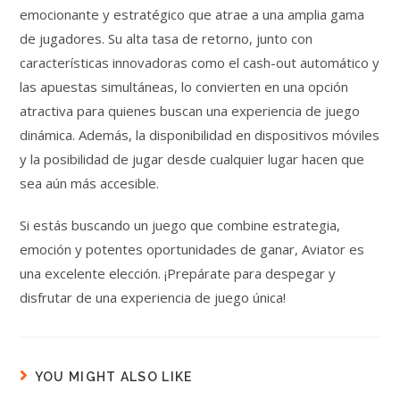
emocionante y estratégico que atrae a una amplia gama
de jugadores. Su alta tasa de retorno, junto con
características innovadoras como el cash-out automático y
las apuestas simultáneas, lo convierten en una opción
atractiva para quienes buscan una experiencia de juego
dinámica. Además, la disponibilidad en dispositivos móviles
y la posibilidad de jugar desde cualquier lugar hacen que
sea aún más accesible.
Si estás buscando un juego que combine estrategia,
emoción y potentes oportunidades de ganar, Aviator es
una excelente elección. ¡Prepárate para despegar y
disfrutar de una experiencia de juego única!
YOU MIGHT ALSO LIKE