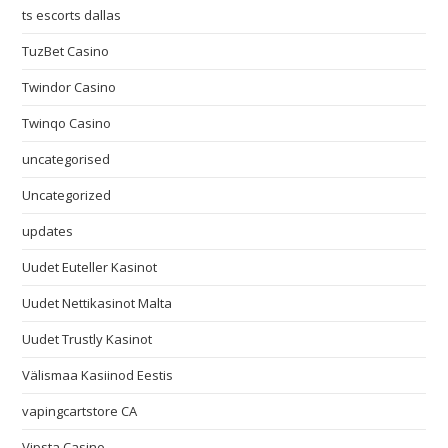
ts escorts dallas
TuzBet Casino
Twindor Casino
Twinqo Casino
uncategorised
Uncategorized
updates
Uudet Euteller Kasinot
Uudet Nettikasinot Malta
Uudet Trustly Kasinot
Välismaa Kasiinod Eestis
vapingcartstore CA
Vipsta Casino