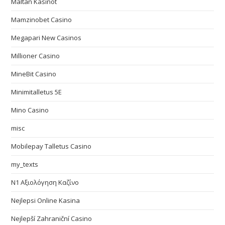
Maltan Kasinot
Mamzinobet Casino
Megapari New Casinos
Millioner Casino
MineBit Casino
Minimitalletus 5E
Mino Casino
misc
Mobilepay Talletus Casino
my_texts
N1 Αξιολόγηση Καζίνο
Nejlepsi Online Kasina
Nejlepší Zahraniční Casino