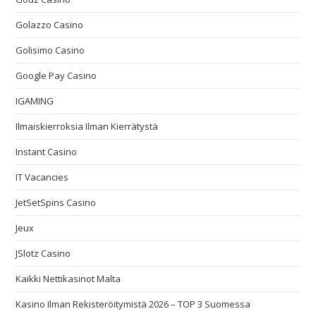
Golazzo Casino
Golisimo Casino
Google Pay Casino
IGAMING
Ilmaiskierroksia Ilman Kierrätystä
Instant Casino
IT Vacancies
JetSetSpins Casino
Jeux
JSlotz Casino
Kaikki Nettikasinot Malta
Kasino Ilman Rekisteröitymistä 2026 – TOP 3 Suomessa