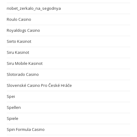
riobet_zerkalo_na_segodnya
Roulo Casino
Royaldogs Casino
Siirto Kasinot
Siru Kasinot
Siru Mobile Kasinot
Slotorado Casino
Slovenské Casino Pro České Hráče
Spei
Spellen
Spiele
Spin Formula Casino