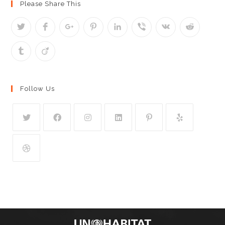
Please Share This
Follow Us