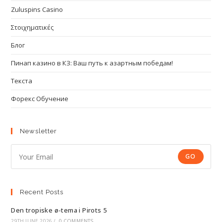
Zuluspins Casino
Στοιχηματικές
Блог
Пинап казино в КЗ: Ваш путь к азартным победам!
Текста
Форекс Обучение
Newsletter
GO
Recent Posts
Den tropiske ø-tema i Pirots 5
29TH JUNE 2026
/
0 COMMENTS