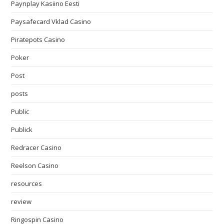
Paynplay Kasiino Eesti
Paysafecard Vklad Casino
Piratepots Casino
Poker
Post
posts
Public
Publick
Redracer Casino
Reelson Casino
resources
review
Ringospin Casino