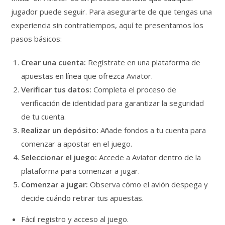
jugador puede seguir. Para asegurarte de que tengas una
experiencia sin contratiempos, aquí te presentamos los
pasos básicos:
Crear una cuenta:
Regístrate en una plataforma de
apuestas en línea que ofrezca Aviator.
Verificar tus datos:
Completa el proceso de
verificación de identidad para garantizar la seguridad
de tu cuenta.
Realizar un depósito:
Añade fondos a tu cuenta para
comenzar a apostar en el juego.
Seleccionar el juego:
Accede a Aviator dentro de la
plataforma para comenzar a jugar.
Comenzar a jugar:
Observa cómo el avión despega y
decide cuándo retirar tus apuestas.
Fácil registro y acceso al juego.