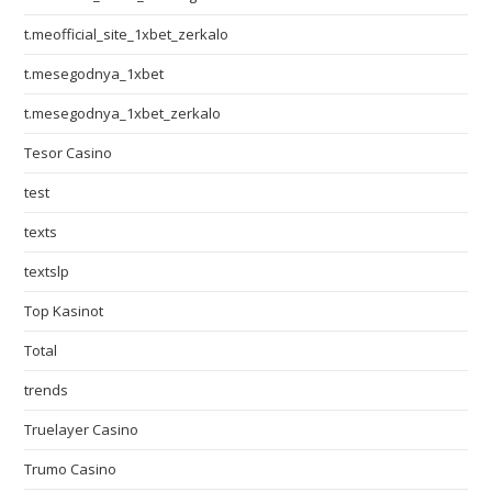
t.meofficial_site_1xbet_zerkalo
t.mesegodnya_1xbet
t.mesegodnya_1xbet_zerkalo
Tesor Casino
test
texts
textslp
Top Kasinot
Total
trends
Truelayer Casino
Trumo Casino