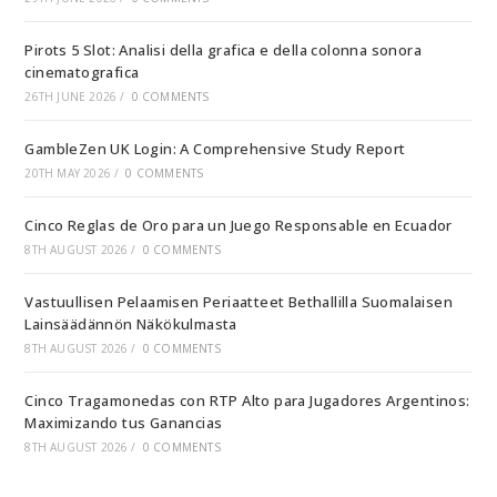
Pirots 5 Slot: Analisi della grafica e della colonna sonora
cinematografica
26TH JUNE 2026
/
0 COMMENTS
GambleZen UK Login: A Comprehensive Study Report
20TH MAY 2026
/
0 COMMENTS
Cinco Reglas de Oro para un Juego Responsable en Ecuador
8TH AUGUST 2026
/
0 COMMENTS
Vastuullisen Pelaamisen Periaatteet Bethallilla Suomalaisen
Lainsäädännön Näkökulmasta
8TH AUGUST 2026
/
0 COMMENTS
Cinco Tragamonedas con RTP Alto para Jugadores Argentinos:
Maximizando tus Ganancias
8TH AUGUST 2026
/
0 COMMENTS