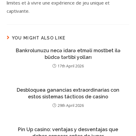
limites et à vivre une expérience de jeu unique et
captivante.
YOU MIGHT ALSO LIKE
Bankrolunuzu necə idarə etməli mostbet ilə
büdcə tərtibi yolları
17th April 2026
Desbloquea ganancias extraordinarias con
estos sistemas tácticos de casino
29th April 2026
Pin Up casino: ventajas y desventajas que