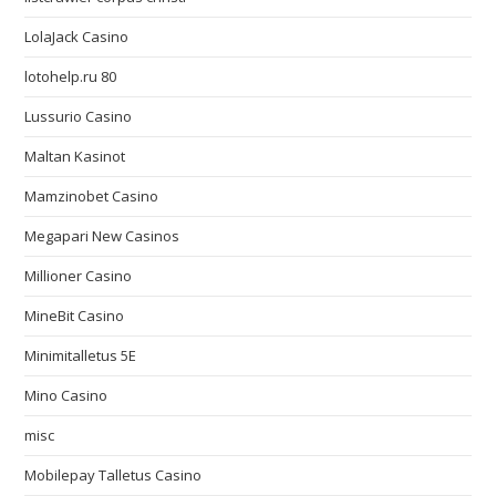
LolaJack Casino
lotohelp.ru 80
Lussurio Casino
Maltan Kasinot
Mamzinobet Casino
Megapari New Casinos
Millioner Casino
MineBit Casino
Minimitalletus 5E
Mino Casino
misc
Mobilepay Talletus Casino