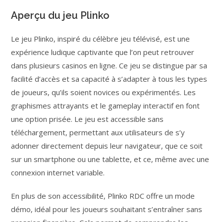
Aperçu du jeu Plinko
Le jeu Plinko, inspiré du célèbre jeu télévisé, est une
expérience ludique captivante que l’on peut retrouver
dans plusieurs casinos en ligne. Ce jeu se distingue par sa
facilité d’accès et sa capacité à s’adapter à tous les types
de joueurs, qu’ils soient novices ou expérimentés. Les
graphismes attrayants et le gameplay interactif en font
une option prisée. Le jeu est accessible sans
téléchargement, permettant aux utilisateurs de s’y
adonner directement depuis leur navigateur, que ce soit
sur un smartphone ou une tablette, et ce, même avec une
connexion internet variable.
En plus de son accessibilité, Plinko RDC offre un mode
démo, idéal pour les joueurs souhaitant s’entraîner sans