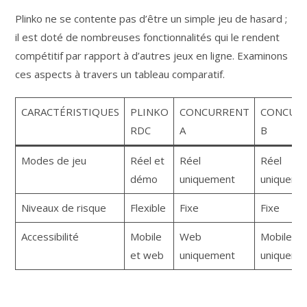
Plinko ne se contente pas d’être un simple jeu de hasard ;
il est doté de nombreuses fonctionnalités qui le rendent
compétitif par rapport à d’autres jeux en ligne. Examinons
ces aspects à travers un tableau comparatif.
CARACTÉRISTIQUES
PLINKO
CONCURRENT
CONCUR
RDC
A
B
Modes de jeu
Réel et
Réel
Réel
démo
uniquement
uniqueme
Niveaux de risque
Flexible
Fixe
Fixe
Accessibilité
Mobile
Web
Mobile
et web
uniquement
uniqueme