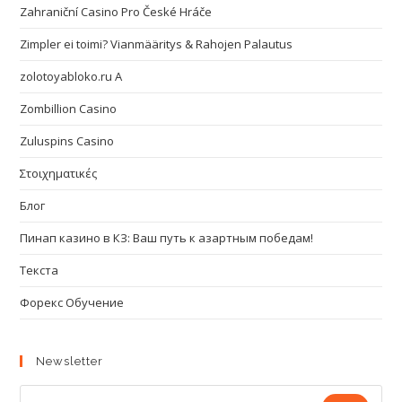
Zahraniční Casino Pro České Hráče
Zimpler ei toimi? Vianmääritys & Rahojen Palautus
zolotoyabloko.ru A
Zombillion Casino
Zuluspins Casino
Στοιχηματικές
Блог
Пинап казино в КЗ: Ваш путь к азартным победам!
Текста
Форекс Обучение
Newsletter