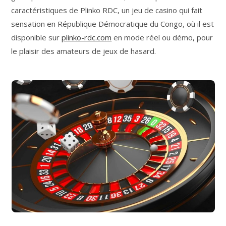
caractéristiques de Plinko RDC, un jeu de casino qui fait
sensation en République Démocratique du Congo, où il est
disponible sur
plinko-rdc.com
en mode réel ou démo, pour
le plaisir des amateurs de jeux de hasard.