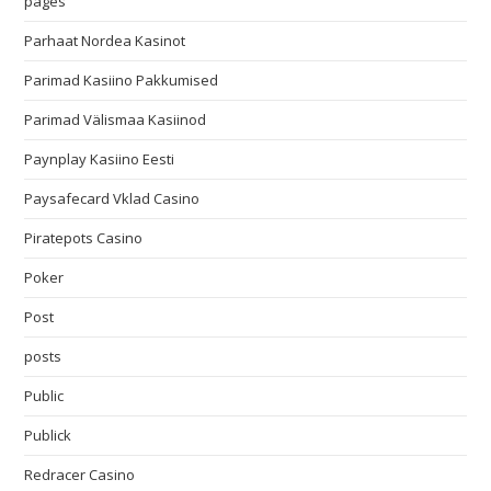
pages
Parhaat Nordea Kasinot
Parimad Kasiino Pakkumised
Parimad Välismaa Kasiinod
Paynplay Kasiino Eesti
Paysafecard Vklad Casino
Piratepots Casino
Poker
Post
posts
Public
Publick
Redracer Casino