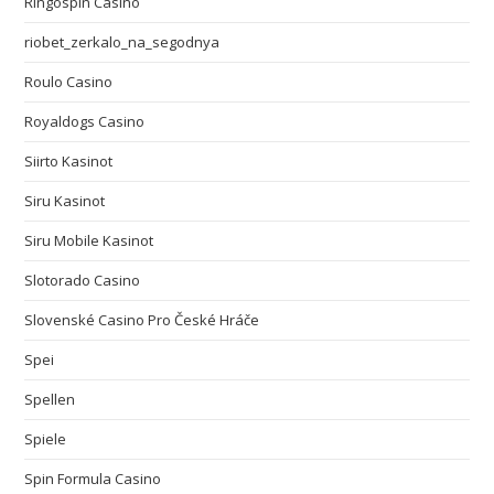
Ringospin Casino
riobet_zerkalo_na_segodnya
Roulo Casino
Royaldogs Casino
Siirto Kasinot
Siru Kasinot
Siru Mobile Kasinot
Slotorado Casino
Slovenské Casino Pro České Hráče
Spei
Spellen
Spiele
Spin Formula Casino