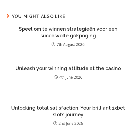
YOU MIGHT ALSO LIKE
Speel om te winnen strategieën voor een
succesvolle gokpoging
7th August 2026
Unleash your winning attitude at the casino
4th June 2026
Unlocking total satisfaction: Your brilliant 1xbet
slots journey
2nd June 2026