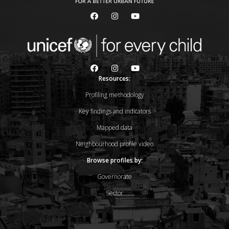
Resources:
Profiling methodology
Key findings and indicators
Mapped data
Neighbourhood profile video
Browse profiles by:
Governorate
Sector