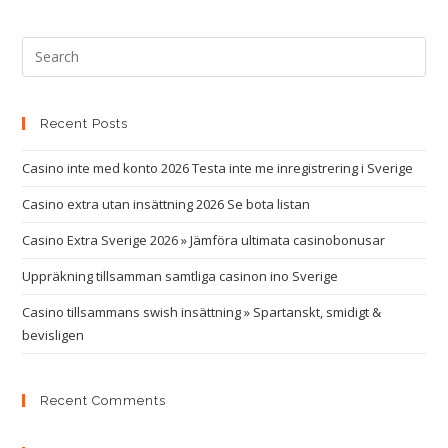
Recent Posts
Casino inte med konto 2026 Testa inte me inregistrering i Sverige
Casino extra utan insättning 2026 Se bota listan
Casino Extra Sverige 2026 » Jämföra ultimata casinobonusar
Uppräkning tillsamman samtliga casinon ino Sverige
Casino tillsammans swish insättning » Spartanskt, smidigt &
bevisligen
Recent Comments