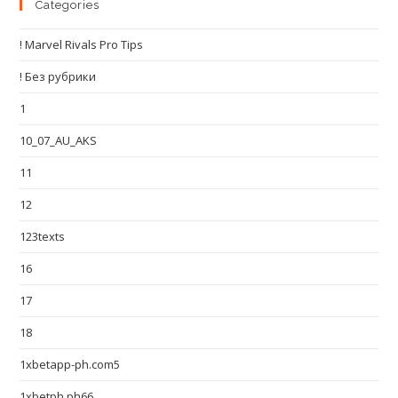
Categories
! Marvel Rivals Pro Tips
! Без рубрики
1
10_07_AU_AKS
11
12
123texts
16
17
18
1xbetapp-ph.com5
1xbetph.ph66