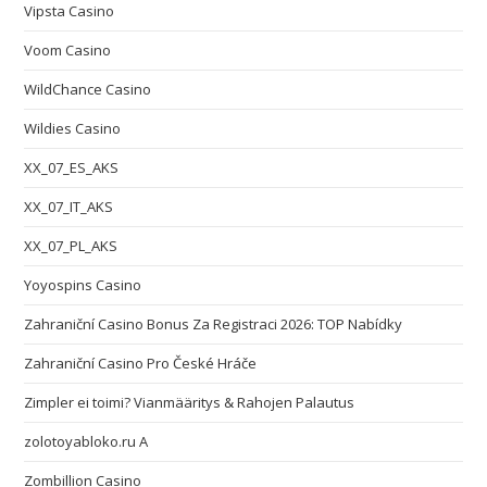
Vipsta Casino
Voom Casino
WildChance Casino
Wildies Casino
XX_07_ES_AKS
XX_07_IT_AKS
XX_07_PL_AKS
Yoyospins Casino
Zahraniční Casino Bonus Za Registraci 2026: TOP Nabídky
Zahraniční Casino Pro České Hráče
Zimpler ei toimi? Vianmääritys & Rahojen Palautus
zolotoyabloko.ru A
Zombillion Casino