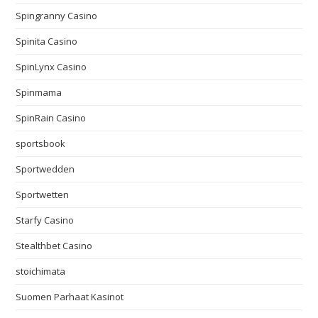
Spingranny Casino
Spinita Casino
SpinLynx Casino
Spinmama
SpinRain Casino
sportsbook
Sportwedden
Sportwetten
Starfy Casino
Stealthbet Casino
stoichimata
Suomen Parhaat Kasinot