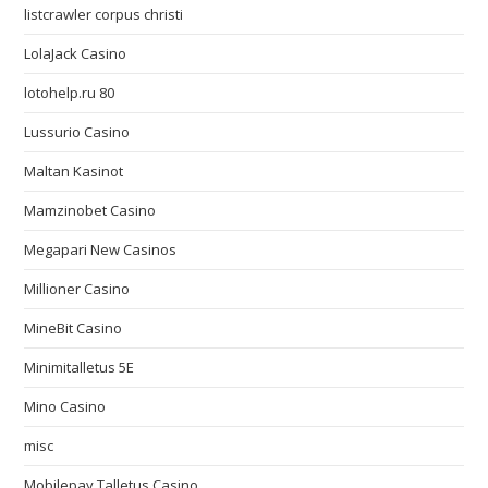
listcrawler corpus christi
LolaJack Casino
lotohelp.ru 80
Lussurio Casino
Maltan Kasinot
Mamzinobet Casino
Megapari New Casinos
Millioner Casino
MineBit Casino
Minimitalletus 5E
Mino Casino
misc
Mobilepay Talletus Casino