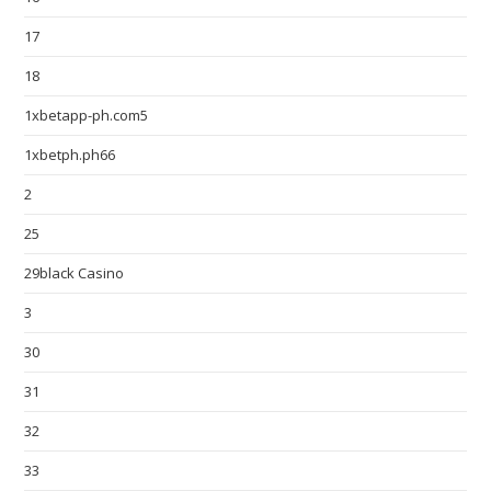
17
18
1xbetapp-ph.com5
1xbetph.ph66
2
25
29black Casino
3
30
31
32
33