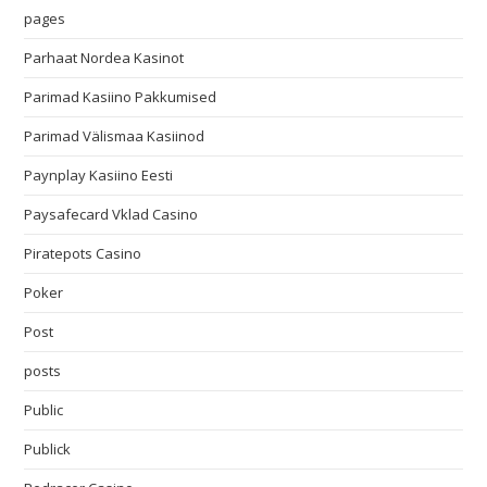
pages
Parhaat Nordea Kasinot
Parimad Kasiino Pakkumised
Parimad Välismaa Kasiinod
Paynplay Kasiino Eesti
Paysafecard Vklad Casino
Piratepots Casino
Poker
Post
posts
Public
Publick