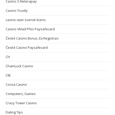
Casino S Neterapay
Casino Trustly
casino utan svensk licens
Casino Vklad Přes Paysafecard
České Casino Bonus Za Registraci
České Casino Paysafecard
CH
ChainLuck Casino
CIB
Cocoa Casino
Computers, Games
Crazy Tower Сasino
Dating Tips