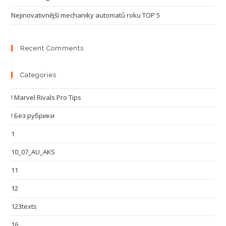
Nejinovativnější mechaniky automatů roku TOP 5
Recent Comments
Categories
! Marvel Rivals Pro Tips
! Без рубрики
1
10_07_AU_AKS
11
12
123texts
16