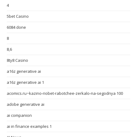
4
5bet Casino
6084 done
8
8,6
8ty8 Casino
a16z generative ai
a16z generative ai 1
acomics.ru~kazino-riobet-rabotchee-zerkalo-na-segodnya 100
adobe generative ai
ai companion
ai in finance examples 1