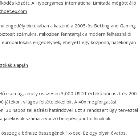
űködés között. A Hypergames International Limitada mögött álló
lthbet.eu.com
mú engedély birtokában a kaszinó a 2005-ös Betting and Gaming
t biztosít számukra, miközben fenntartják a modern felhasználói
urópai lokális engedélynek, ehelyett egy központi, hatékonyan
ztikák alapján
dvözlő csomag, amely összesen 3,000 USDT értékű bónuszt és 200
játékon, világos feltételekkel bír. A 40x megforgatási
, 30 napos teljesítési határidővel. Ezt a rendszert úgy tervezté
 játékosok számára vonzó belépési pontot kínálnak.
ető összeg a bónusz összegének 1x-ese. Ez egy olyan óvatos,