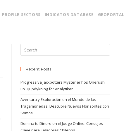
PROFILE SECTORS
INDICATOR DATABASE
GEOPORTAL
Recent Posts
Progressiva Jackpotters Mysterier hos Onerush:
En Djupdykning för Analytiker
Aventura y Exploración en el Mundo de las
Tragamonedas: Descubre Nuevos Horizontes con
Somos
n
Domina tu Dinero en el Juego Online: Consejos
Clave para Jugadores Chilenos