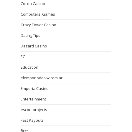
Cocoa Casino
Computers, Games
Crazy Tower Сasino
Dating Tips
Dazard Casino
EC
Education
elemporiodelvw.com.ar
Emperia Casino
Entertainment
escort projects
Fast Payouts
first