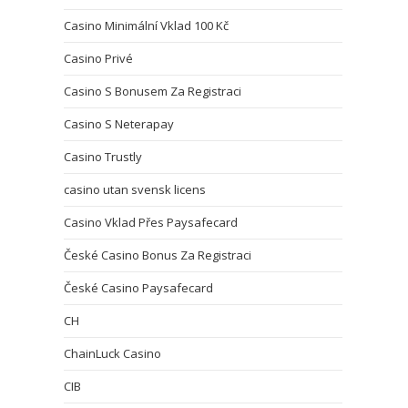
Casino Minimální Vklad 100 Kč
Casino Privé
Casino S Bonusem Za Registraci
Casino S Neterapay
Casino Trustly
casino utan svensk licens
Casino Vklad Přes Paysafecard
České Casino Bonus Za Registraci
České Casino Paysafecard
CH
ChainLuck Casino
CIB