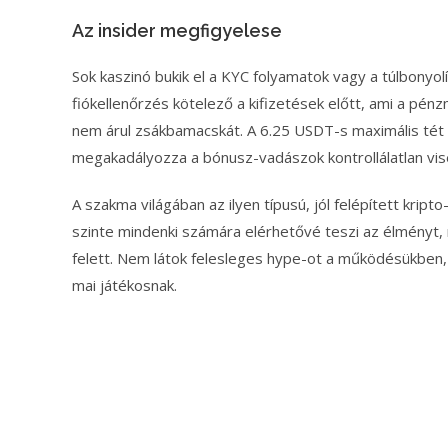
Az insider megfigyelese
Sok kaszinó bukik el a KYC folyamatok vagy a túlbonyolí
fiókellenőrzés kötelező a kifizetések előtt, ami a pé
nem árul zsákbamacskát. A 6.25 USDT-s maximális tét 
megakadályozza a bónusz-vadászok kontrollálatlan vis
A szakma világában az ilyen típusú, jól felépített kript
szinte mindenki számára elérhetővé teszi az élményt,
felett. Nem látok felesleges hype-ot a működésükben, c
mai játékosnak.