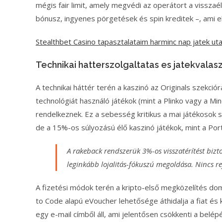
mégis fair limit, amely megvédi az operátort a visszaé
bónusz, ingyenes pörgetések és spin kreditek –, ami elk
Stealthbet Casino tapasztalataim harminc nap jatek ut
Technikai hatterszolgaltatas es jatekvalas
A technikai háttér terén a kaszinó az Originals szekció
technológiát használó játékok (mint a Plinko vagy a M
rendelkeznek. Ez a sebesség kritikus a mai játékosok
de a 15%-os súlyozású élő kaszinó játékok, mint a Port 
A rakeback rendszerük 3%-os visszatérítést biz
leginkább lojalitás-fókuszú megoldása. Nincs rej
A fizetési módok terén a kripto-első megközelítés dom
to Code alapú eVoucher lehetősége áthidalja a fiat és
egy e-mail címből áll, ami jelentősen csökkenti a belé