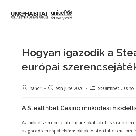
Hogyan igazodik a Ste
európai szerencsejáté
nanor
9th June 2026
Stealthbet Casino
A Stealthbet Casino mukodesi modellj
Az online szerencsejatek ipar sokat latott szakember
szigorodo európai elvárásoknak. A stealthbet.eu.com e