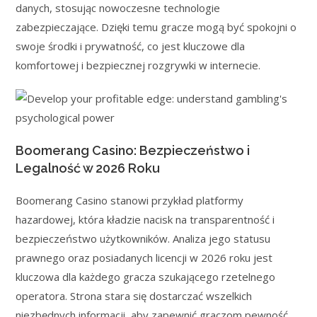
danych, stosując nowoczesne technologie
zabezpieczające. Dzięki temu gracze mogą być spokojni o
swoje środki i prywatność, co jest kluczowe dla
komfortowej i bezpiecznej rozgrywki w internecie.
Boomerang Casino: Bezpieczeństwo i
Legalność w 2026 Roku
Boomerang Casino stanowi przykład platformy
hazardowej, która kładzie nacisk na transparentność i
bezpieczeństwo użytkowników. Analiza jego statusu
prawnego oraz posiadanych licencji w 2026 roku jest
kluczowa dla każdego gracza szukającego rzetelnego
operatora. Strona stara się dostarczać wszelkich
niezbędnych informacji, aby zapewnić graczom pewność