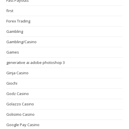
Fast Payouts
first
Forex Trading
Gambling
Gambling/Casino
Games
generative ai adobe photoshop 3
Ginja Casino
Giochi
Godz Casino
Golazzo Casino
Golisimo Casino
Google Pay Casino