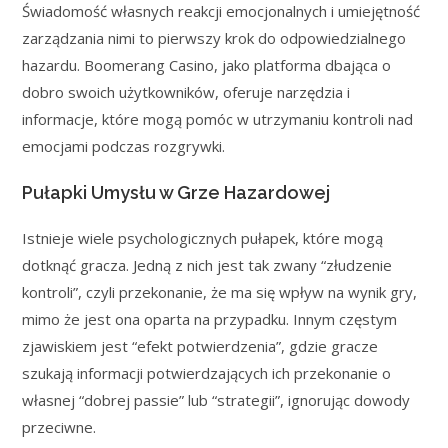
Świadomość własnych reakcji emocjonalnych i umiejętność
zarządzania nimi to pierwszy krok do odpowiedzialnego
hazardu. Boomerang Casino, jako platforma dbająca o
dobro swoich użytkowników, oferuje narzędzia i
informacje, które mogą pomóc w utrzymaniu kontroli nad
emocjami podczas rozgrywki.
Pułapki Umysłu w Grze Hazardowej
Istnieje wiele psychologicznych pułapek, które mogą
dotknąć gracza. Jedną z nich jest tak zwany “złudzenie
kontroli”, czyli przekonanie, że ma się wpływ na wynik gry,
mimo że jest ona oparta na przypadku. Innym częstym
zjawiskiem jest “efekt potwierdzenia”, gdzie gracze
szukają informacji potwierdzających ich przekonanie o
własnej “dobrej passie” lub “strategii”, ignorując dowody
przeciwne.