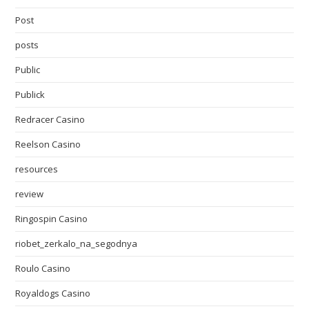
Post
posts
Public
Publick
Redracer Casino
Reelson Casino
resources
review
Ringospin Casino
riobet_zerkalo_na_segodnya
Roulo Casino
Royaldogs Casino