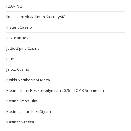
IGAMING
Ilmaiskierroksia Ilman Kierrätystä
Instant Casino
IT Vacancies
JetSetSpins Casino
Jeux
JSlotz Casino
Kaikki Nettikasinot Malta
Kasino Ilman Rekisteröitymistä 2026 – TOP 3 Suomessa
Kasino Ilman Tiliä
Kasinot Ilman Kierrätystä
Kasinot Netissä