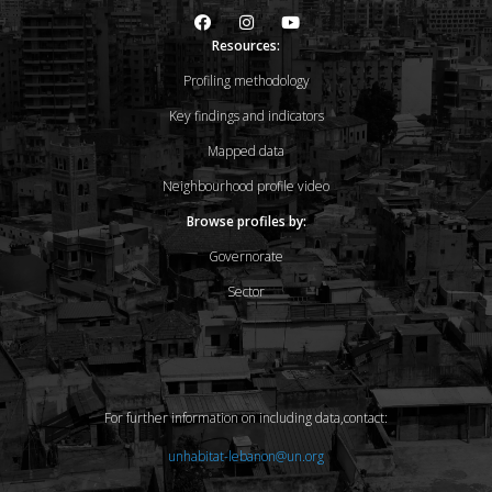
Resources:
Profiling methodology
Key findings and indicators
Mapped data
Neighbourhood profile video
Browse profiles by:
Governorate
Sector
For further information on including data,contact:
unhabitat-lebanon@un.org