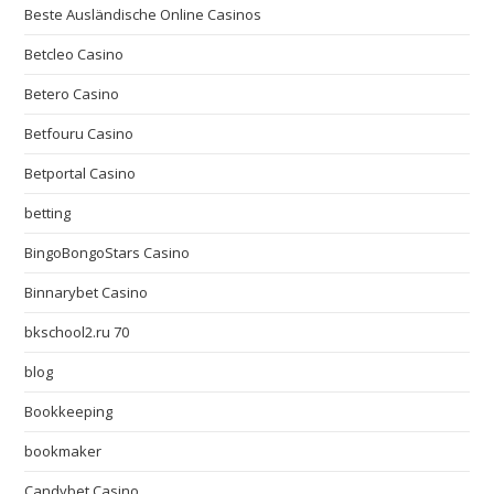
Beste Ausländische Online Casinos
Betcleo Casino
Betero Casino
Betfouru Casino
Betportal Casino
betting
BingoBongoStars Casino
Binnarybet Casino
bkschool2.ru 70
blog
Bookkeeping
bookmaker
Candybet Casino