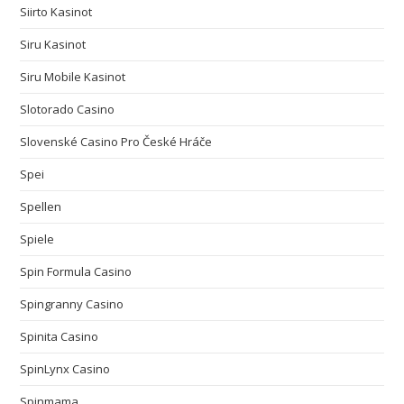
Siirto Kasinot
Siru Kasinot
Siru Mobile Kasinot
Slotorado Casino
Slovenské Casino Pro České Hráče
Spei
Spellen
Spiele
Spin Formula Casino
Spingranny Casino
Spinita Casino
SpinLynx Casino
Spinmama