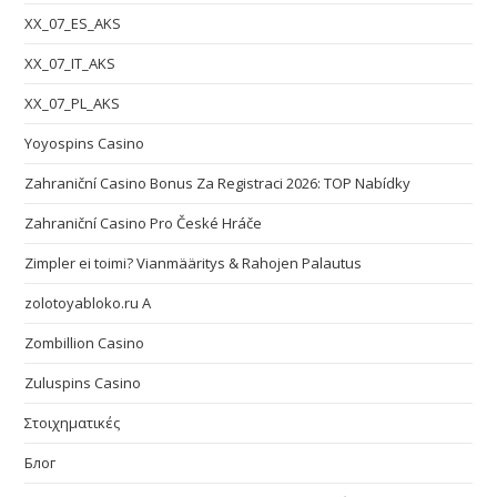
XX_07_ES_AKS
XX_07_IT_AKS
XX_07_PL_AKS
Yoyospins Casino
Zahraniční Casino Bonus Za Registraci 2026: TOP Nabídky
Zahraniční Casino Pro České Hráče
Zimpler ei toimi? Vianmääritys & Rahojen Palautus
zolotoyabloko.ru A
Zombillion Casino
Zuluspins Casino
Στοιχηματικές
Блог