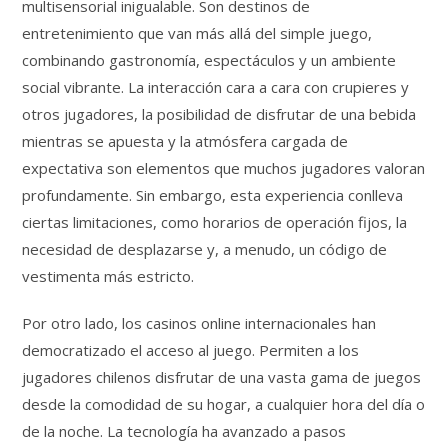
multisensorial inigualable. Son destinos de
entretenimiento que van más allá del simple juego,
combinando gastronomía, espectáculos y un ambiente
social vibrante. La interacción cara a cara con crupieres y
otros jugadores, la posibilidad de disfrutar de una bebida
mientras se apuesta y la atmósfera cargada de
expectativa son elementos que muchos jugadores valoran
profundamente. Sin embargo, esta experiencia conlleva
ciertas limitaciones, como horarios de operación fijos, la
necesidad de desplazarse y, a menudo, un código de
vestimenta más estricto.
Por otro lado, los casinos online internacionales han
democratizado el acceso al juego. Permiten a los
jugadores chilenos disfrutar de una vasta gama de juegos
desde la comodidad de su hogar, a cualquier hora del día o
de la noche. La tecnología ha avanzado a pasos