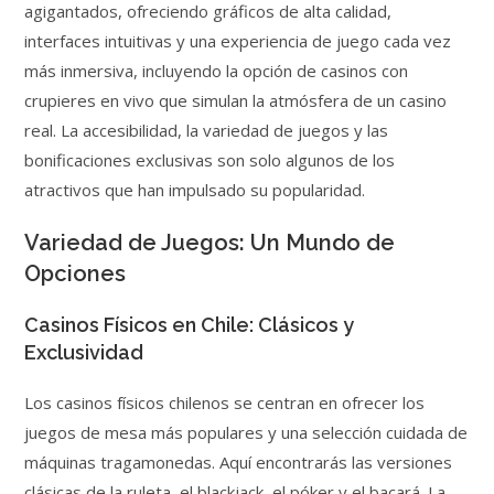
agigantados, ofreciendo gráficos de alta calidad,
interfaces intuitivas y una experiencia de juego cada vez
más inmersiva, incluyendo la opción de casinos con
crupieres en vivo que simulan la atmósfera de un casino
real. La accesibilidad, la variedad de juegos y las
bonificaciones exclusivas son solo algunos de los
atractivos que han impulsado su popularidad.
Variedad de Juegos: Un Mundo de
Opciones
Casinos Físicos en Chile: Clásicos y
Exclusividad
Los casinos físicos chilenos se centran en ofrecer los
juegos de mesa más populares y una selección cuidada de
máquinas tragamonedas. Aquí encontrarás las versiones
clásicas de la ruleta, el blackjack, el póker y el bacará. La