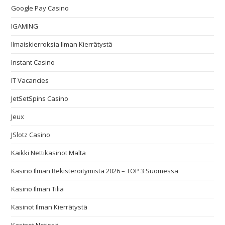
Google Pay Casino
IGAMING
Ilmaiskierroksia Ilman Kierrätystä
Instant Casino
IT Vacancies
JetSetSpins Casino
Jeux
JSlotz Casino
Kaikki Nettikasinot Malta
Kasino Ilman Rekisteröitymistä 2026 – TOP 3 Suomessa
Kasino Ilman Tiliä
Kasinot Ilman Kierrätystä