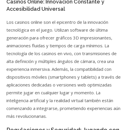
Casinos Online: Innovación Constante y
Accesibilidad Universal
Los casinos online son el epicentro de la innovación
tecnológica en el juego. Utilizan software de última
generación para ofrecer gráficos 3D impresionantes,
animaciones fluidas y tiempos de carga mínimos. La
tecnología de los casinos en vivo, con transmisiones de
alta definición y múltiples ángulos de cámara, crea una
experiencia inmersiva. Además, la compatibilidad con
dispositivos móviles (smartphones y tablets) a través de
aplicaciones dedicadas o versiones web optimizadas
permite jugar en cualquier lugar y momento. La
inteligencia artificial y la realidad virtual también están
comenzando a integrarse, prometiendo experiencias aún
más revolucionarias.