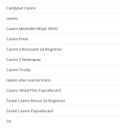
Candybet Casino
casino
Casino Minimální Vklad 100 Kč
Casino Privé
Casino S Bonusem Za Registraci
Casino S Neterapay
Casino Trustly
casino utan svensk licens
Casino Vklad Přes Paysafecard
České Casino Bonus Za Registraci
České Casino Paysafecard
CH