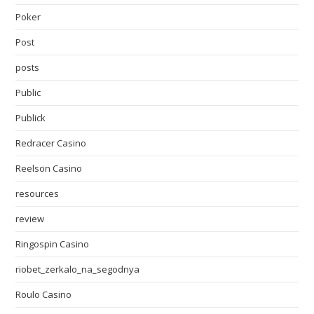
Poker
Post
posts
Public
Publick
Redracer Casino
Reelson Casino
resources
review
Ringospin Casino
riobet_zerkalo_na_segodnya
Roulo Casino