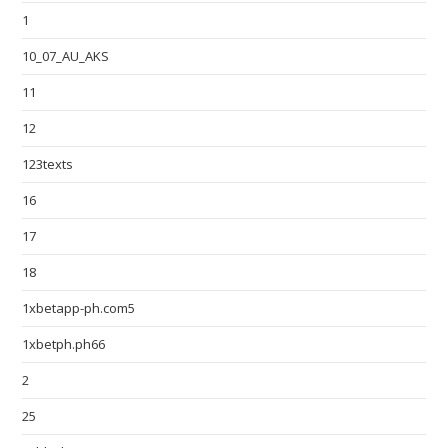
1
10_07_AU_AKS
11
12
123texts
16
17
18
1xbetapp-ph.com5
1xbetph.ph66
2
25