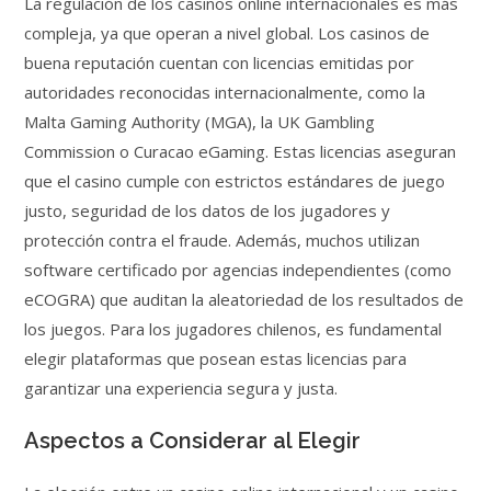
La regulación de los casinos online internacionales es más
compleja, ya que operan a nivel global. Los casinos de
buena reputación cuentan con licencias emitidas por
autoridades reconocidas internacionalmente, como la
Malta Gaming Authority (MGA), la UK Gambling
Commission o Curacao eGaming. Estas licencias aseguran
que el casino cumple con estrictos estándares de juego
justo, seguridad de los datos de los jugadores y
protección contra el fraude. Además, muchos utilizan
software certificado por agencias independientes (como
eCOGRA) que auditan la aleatoriedad de los resultados de
los juegos. Para los jugadores chilenos, es fundamental
elegir plataformas que posean estas licencias para
garantizar una experiencia segura y justa.
Aspectos a Considerar al Elegir