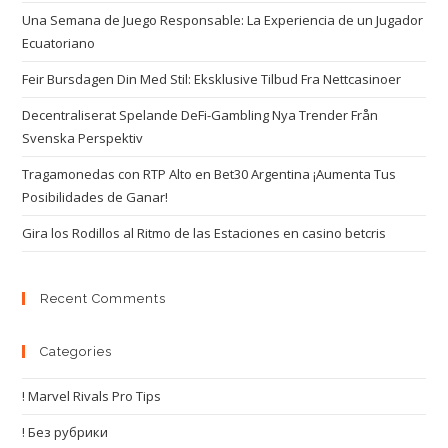
Una Semana de Juego Responsable: La Experiencia de un Jugador
Ecuatoriano
Feir Bursdagen Din Med Stil: Eksklusive Tilbud Fra Nettcasinoer
Decentraliserat Spelande DeFi-Gambling Nya Trender Från
Svenska Perspektiv
Tragamonedas con RTP Alto en Bet30 Argentina ¡Aumenta Tus
Posibilidades de Ganar!
Gira los Rodillos al Ritmo de las Estaciones en casino betcris
Recent Comments
Categories
! Marvel Rivals Pro Tips
! Без рубрики