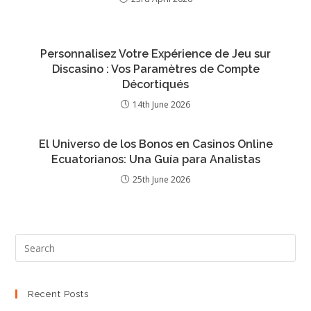
Personnalisez Votre Expérience de Jeu sur
Discasino : Vos Paramètres de Compte
Décortiqués
14th June 2026
El Universo de los Bonos en Casinos Online
Ecuatorianos: Una Guía para Analistas
25th June 2026
Recent Posts