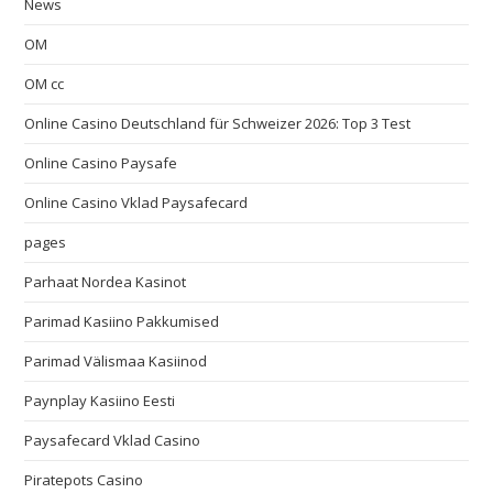
News
OM
OM cc
Online Casino Deutschland für Schweizer 2026: Top 3 Test
Online Casino Paysafe
Online Casino Vklad Paysafecard
pages
Parhaat Nordea Kasinot
Parimad Kasiino Pakkumised
Parimad Välismaa Kasiinod
Paynplay Kasiino Eesti
Paysafecard Vklad Casino
Piratepots Casino