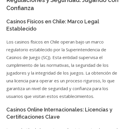
Regulaciones y Seguridad: Jugando con
Confianza
Casinos Físicos en Chile: Marco Legal
Establecido
Los casinos físicos en Chile operan bajo un marco
regulatorio establecido por la Superintendencia de
Casinos de Juego (SCJ). Esta entidad supervisa el
cumplimiento de las normativas, la seguridad de los
jugadores y la integridad de los juegos. La obtención de
una licencia para operar es un proceso riguroso, lo que
garantiza un nivel de seguridad y confianza para los
usuarios que visitan estos establecimientos.
Casinos Online Internacionales: Licencias y
Certificaciones Clave