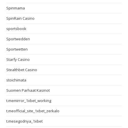
Spinmama
SpinRain Casino
sportsbook
Sportwedden
Sportwetten
Starfy Casino
Stealthbet Casino
stoichimata
Suomen Parhaat Kasinot
t.memirror_1xbet_working
t.meofficial_site_1xbet_zerkalo
t.mesegodnya_1xbet