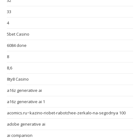
32
33
4
5bet Casino
6084 done
8
8,6
8ty8 Casino
a16z generative ai
a16z generative ai 1
acomics.ru~kazino-riobet-rabotchee-zerkalo-na-segodnya 100
adobe generative ai
ai companion