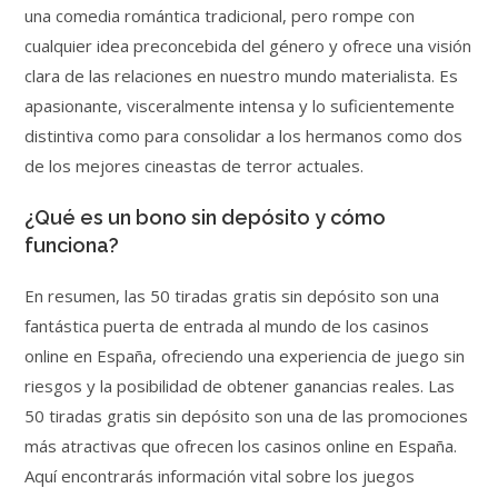
una comedia romántica tradicional, pero rompe con
cualquier idea preconcebida del género y ofrece una visión
clara de las relaciones en nuestro mundo materialista. Es
apasionante, visceralmente intensa y lo suficientemente
distintiva como para consolidar a los hermanos como dos
de los mejores cineastas de terror actuales.
¿Qué es un bono sin depósito y cómo
funciona?
En resumen, las 50 tiradas gratis sin depósito son una
fantástica puerta de entrada al mundo de los casinos
online en España, ofreciendo una experiencia de juego sin
riesgos y la posibilidad de obtener ganancias reales. Las
50 tiradas gratis sin depósito son una de las promociones
más atractivas que ofrecen los casinos online en España.
Aquí encontrarás información vital sobre los juegos