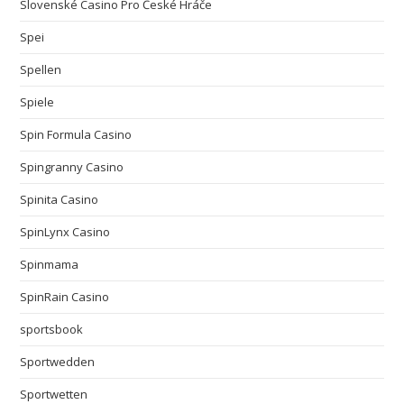
Slovenské Casino Pro České Hráče
Spei
Spellen
Spiele
Spin Formula Casino
Spingranny Casino
Spinita Casino
SpinLynx Casino
Spinmama
SpinRain Casino
sportsbook
Sportwedden
Sportwetten