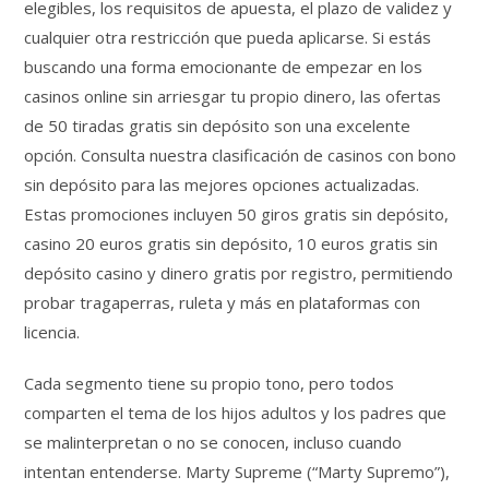
elegibles, los requisitos de apuesta, el plazo de validez y
cualquier otra restricción que pueda aplicarse. Si estás
buscando una forma emocionante de empezar en los
casinos online sin arriesgar tu propio dinero, las ofertas
de 50 tiradas gratis sin depósito son una excelente
opción. Consulta nuestra clasificación de casinos con bono
sin depósito para las mejores opciones actualizadas.
Estas promociones incluyen 50 giros gratis sin depósito,
casino 20 euros gratis sin depósito, 10 euros gratis sin
depósito casino y dinero gratis por registro, permitiendo
probar tragaperras, ruleta y más en plataformas con
licencia.
Cada segmento tiene su propio tono, pero todos
comparten el tema de los hijos adultos y los padres que
se malinterpretan o no se conocen, incluso cuando
intentan entenderse. Marty Supreme (“Marty Supremo”),