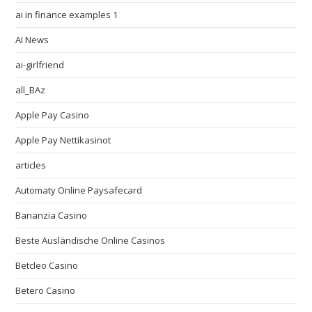
ai in finance examples 1
AI News
ai-girlfriend
all_BAz
Apple Pay Casino
Apple Pay Nettikasinot
articles
Automaty Online Paysafecard
Bananzia Casino
Beste Ausländische Online Casinos
Betcleo Casino
Betero Casino