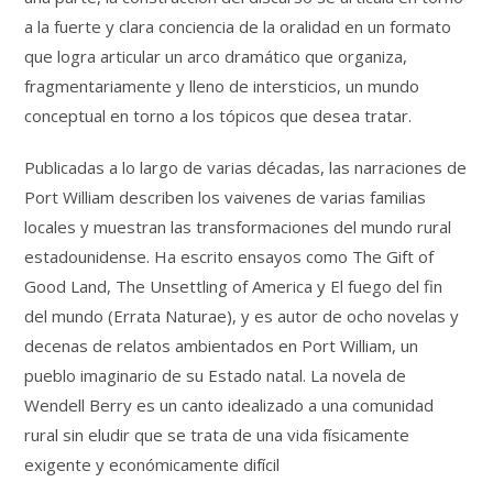
a la fuerte y clara conciencia de la oralidad en un formato
que logra articular un arco dramático que organiza,
fragmentariamente y lleno de intersticios, un mundo
conceptual en torno a los tópicos que desea tratar.
Publicadas a lo largo de varias décadas, las narraciones de
Port William describen los vaivenes de varias familias
locales y muestran las transformaciones del mundo rural
estadounidense. Ha escrito ensayos como The Gift of
Good Land, The Unsettling of America y El fuego del fin
del mundo (Errata Naturae), y es autor de ocho novelas y
decenas de relatos ambientados en Port William, un
pueblo imaginario de su Estado natal. La novela de
Wendell Berry es un canto idealizado a una comunidad
rural sin eludir que se trata de una vida físicamente
exigente y económicamente difícil