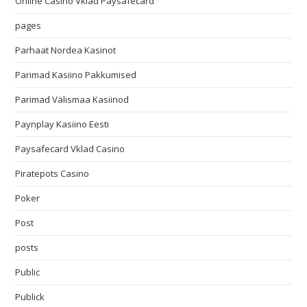
Online Casino Vklad Paysafecard
pages
Parhaat Nordea Kasinot
Parimad Kasiino Pakkumised
Parimad Välismaa Kasiinod
Paynplay Kasiino Eesti
Paysafecard Vklad Casino
Piratepots Casino
Poker
Post
posts
Public
Publick