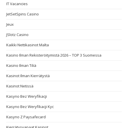
IT Vacancies
JetSetSpins Casino
Jeux
JSlotz Casino
Kaikki Nettikasinot Malta
Kasino Ilman Rekisteröitymistä 2026 – TOP 3 Suomessa
Kasino Ilman Tiliä
Kasinot Ilman Kierrätystä
Kasinot Netissä
Kasyno Bez Weryfikacji
Kasyno Bez Weryfikacji Kyc
Kasyno Z Paysafecard
Kierrätysvapaat Kasinot