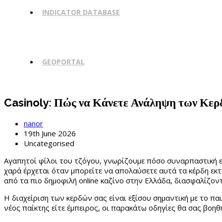
INDICATOR DATABASE
GEOPORTAL
Casinoly: Πώς να Κάνετε Ανάληψη των Κε
nanor
19th June 2026
Uncategorised
Αγαπητοί φίλοι του τζόγου, γνωρίζουμε πόσο συναρπαστική είν
χαρά έρχεται όταν μπορείτε να απολαύσετε αυτά τα κέρδη εκ
από τα πιο δημοφιλή online καζίνο στην Ελλάδα, διασφαλίζοντ
Η διαχείριση των κερδών σας είναι εξίσου σημαντική με το παι
νέος παίκτης είτε έμπειρος, οι παρακάτω οδηγίες θα σας βο