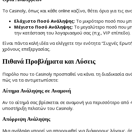
Το Casinoly, όπως και κάθε online καζίνο, θέτει όρια για τις
Ελάχιστο Ποσό Ανάληψης:
Το μικρότερο ποσό που μπορ
Μέγιστο Ποσό Ανάληψης:
Το μεγαλύτερο ποσό που μπο
την κατάσταση του λογαριασμού σας (π.χ., VIP επίπεδο).
Είναι πάντα καλή ιδέα να ελέγχετε την ενότητα “Συχνές Ερωτή
χρόνους επεξεργασίας.
Πιθανά Προβλήματα και Λύσεις
Παρόλο που το Casinoly προσπαθεί να κάνει τη διαδικασία α
πώς να τα αντιμετωπίσετε:
Αίτημα Ανάληψης σε Αναμονή
Αν το αίτημά σας βρίσκεται σε αναμονή για περισσότερο από 4
υποστήριξη πελατών του Casinoly.
Απόρριψη Ανάληψης
Μια ανάληψη μπορεί να απορριφθεί για διάφορους λόγους, ό