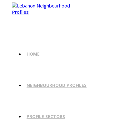
HOME
NEIGHBOURHOOD PROFILES
PROFILE SECTORS