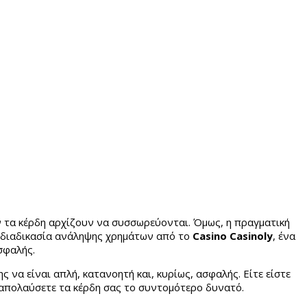
αν τα κέρδη αρχίζουν να συσσωρεύονται. Όμως, η πραγματική
η διαδικασία ανάληψης χρημάτων από το
Casino Casinoly
, ένα
σφαλής.
ς να είναι απλή, κατανοητή και, κυρίως, ασφαλής. Είτε είστε
 απολαύσετε τα κέρδη σας το συντομότερο δυνατό.