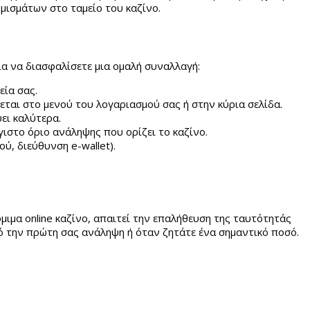
ομισμάτων στο ταμείο του καζίνο.
ια να διασφαλίσετε μια ομαλή συναλλαγή:
εία σας.
εται στο μενού του λογαριασμού σας ή στην κύρια σελίδα.
ει καλύτερα.
ιστο όριο ανάληψης που ορίζει το καζίνο.
ύ, διεύθυνση e-wallet).
μιμα online καζίνο, απαιτεί την επαλήθευση της ταυτότητάς
ό την πρώτη σας ανάληψη ή όταν ζητάτε ένα σημαντικό ποσό.