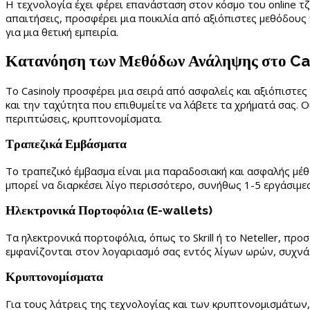
Η τεχνολογία έχει φέρει επανάσταση στον κόσμο του online τζ
απαιτήσεις, προσφέρει μια ποικιλία από αξιόπιστες μεθόδους
για μια θετική εμπειρία.
Κατανόηση των Μεθόδων Ανάληψης στο Ca
Το Casinoly προσφέρει μια σειρά από ασφαλείς και αξιόπιστε
και την ταχύτητα που επιθυμείτε να λάβετε τα χρήματά σας. Ο
περιπτώσεις, κρυπτονομίσματα.
Τραπεζικά Εμβάσματα
Το τραπεζικό έμβασμα είναι μια παραδοσιακή και ασφαλής μέ
μπορεί να διαρκέσει λίγο περισσότερο, συνήθως 1-5 εργάσιμες
Ηλεκτρονικά Πορτοφόλια (E-wallets)
Τα ηλεκτρονικά πορτοφόλια, όπως το Skrill ή το Neteller, προ
εμφανίζονται στον λογαριασμό σας εντός λίγων ωρών, συχνά κα
Κρυπτονομίσματα
Για τους λάτρεις της τεχνολογίας και των κρυπτονομισμάτων,