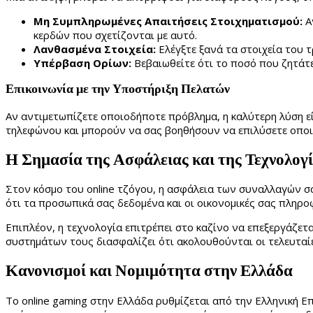
Μη Συμπληρωμένες Απαιτήσεις Στοιχηματισμού:
Α
κερδών που σχετίζονται με αυτό.
Λανθασμένα Στοιχεία:
Ελέγξτε ξανά τα στοιχεία του τ
Υπέρβαση Ορίων:
Βεβαιωθείτε ότι το ποσό που ζητάτε
Επικοινωνία με την Υποστήριξη Πελατών
Αν αντιμετωπίζετε οποιοδήποτε πρόβλημα, η καλύτερη λύση είν
τηλεφώνου και μπορούν να σας βοηθήσουν να επιλύσετε οποι
Η Σημασία της Ασφάλειας και της Τεχνολογ
Στον κόσμο του online τζόγου, η ασφάλεια των συναλλαγών σα
ότι τα προσωπικά σας δεδομένα και οι οικονομικές σας πληρο
Επιπλέον, η τεχνολογία επιτρέπει στο καζίνο να επεξεργάζε
συστημάτων τους διασφαλίζει ότι ακολουθούνται οι τελευταίε
Κανονισμοί και Νομιμότητα στην Ελλάδα
Το online gaming στην Ελλάδα ρυθμίζεται από την Ελληνική Ε