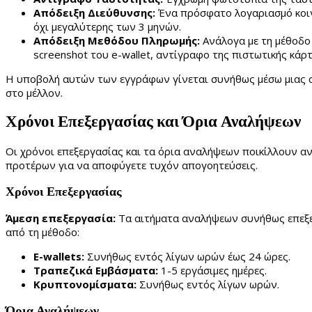
Απόδειξη Διεύθυνσης:
Ένα πρόσφατο λογαριασμό κοινή
όχι μεγαλύτερης των 3 μηνών.
Απόδειξη Μεθόδου Πληρωμής:
Ανάλογα με τη μέθοδο 
screenshot του e-wallet, αντίγραφο της πιστωτικής κάρ
Η υποβολή αυτών των εγγράφων γίνεται συνήθως μέσω μιας α
στο μέλλον.
Χρόνοι Επεξεργασίας και Όρια Αναλήψεων
Οι χρόνοι επεξεργασίας και τα όρια αναλήψεων ποικίλλουν ανά
προτέρων για να αποφύγετε τυχόν απογοητεύσεις.
Χρόνοι Επεξεργασίας
Άμεση επεξεργασία:
Τα αιτήματα αναλήψεων συνήθως επεξερ
από τη μέθοδο:
E-wallets:
Συνήθως εντός λίγων ωρών έως 24 ώρες.
Τραπεζικά Εμβάσματα:
1-5 εργάσιμες ημέρες.
Κρυπτονομίσματα:
Συνήθως εντός λίγων ωρών.
Όρια Αναλήψεων