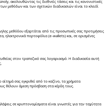
inoly, ακολουθώντας τις διεθνείς τάσεις και τις κανονιστικές
των μεθόδων και των σχετικών διαδικασιών είναι το κλειδί
λληλης μεθόδου εξαρτάται από τις προσωπικές σας προτιμήσεις
, ηλεκτρονικά πορτοφόλια (e-wallets) και, σε ορισμένες
υθείας στον τραπεζικό σας λογαριασμό. Η διαδικασία αυτή
ς.
ο αίτημά σας εγκριθεί από το καζίνο, τα χρήματα
σους θέλουν άμεση πρόσβαση στα κέρδη τους.
ναλήψεις σε κρυπτονομίσματα είναι γνωστές για την ταχύτητα