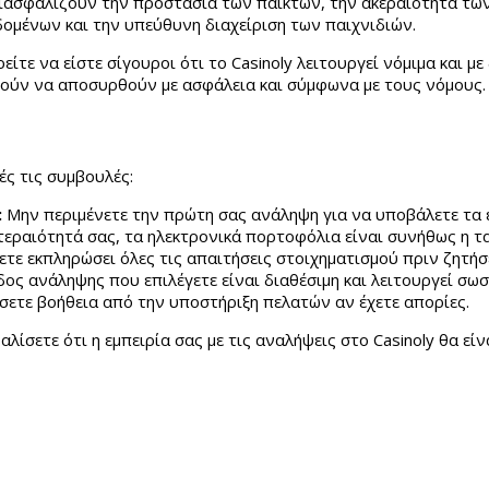
ασφαλίζουν την προστασία των παικτών, την ακεραιότητα των
ομένων και την υπεύθυνη διαχείριση των παιχνιδιών.
τε να είστε σίγουροι ότι το Casinoly λειτουργεί νόμιμα και με
ρούν να αποσυρθούν με ασφάλεια και σύμφωνα με τους νόμους.
ές τις συμβουλές:
:
Μην περιμένετε την πρώτη σας ανάληψη για να υποβάλετε τα έ
τεραιότητά σας, τα ηλεκτρονικά πορτοφόλια είναι συνήθως η τ
ετε εκπληρώσει όλες τις απαιτήσεις στοιχηματισμού πριν ζητήσ
ος ανάληψης που επιλέγετε είναι διαθέσιμη και λειτουργεί σωσ
σετε βοήθεια από την υποστήριξη πελατών αν έχετε απορίες.
ίσετε ότι η εμπειρία σας με τις αναλήψεις στο Casinoly θα εί