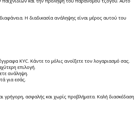
 παιχνιδιών και την πρόληψη του παράνομου τζόγου. Αυτό
 διαφάνεια. Η διαδικασία ανάληψης είναι μέρος αυτού του
γγραφα KYC. Κάντε το μόλις ανοίξετε τον λογαριασμό σας.
αχύτερη επιλογή.
ετε ανάληψη.
τά για εσάς.
ναι γρήγορη, ασφαλής και χωρίς προβλήματα. Καλή διασκέδαση