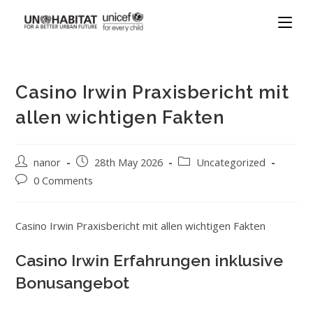
Casino Irwin Praxisbericht mit
allen wichtigen Fakten
nanor
28th May 2026
Uncategorized
0 Comments
Casino Irwin Praxisbericht mit allen wichtigen Fakten
Casino Irwin Erfahrungen inklusive
Bonusangebot