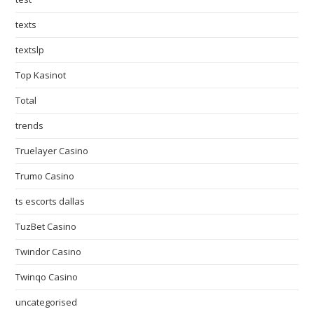
texts
textslp
Top Kasinot
Total
trends
Truelayer Casino
Trumo Casino
ts escorts dallas
TuzBet Casino
Twindor Casino
Twinqo Casino
uncategorised