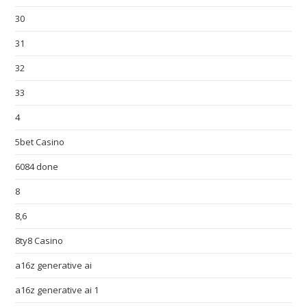
30
31
32
33
4
5bet Casino
6084 done
8
8,6
8ty8 Casino
a16z generative ai
a16z generative ai 1