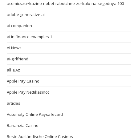
acomics.ru~kazino-riobet-rabotchee-zerkalo-na-segodnya 100
adobe generative ai
ai companion
ai in finance examples 1
AI News
ai-girlfriend
all_BAz
Apple Pay Casino
Apple Pay Nettikasinot
articles
Automaty Online Paysafecard
Bananzia Casino
Beste Ausländische Online Casinos