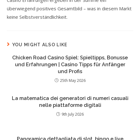
Casino Erfahrungen ergeben in der Summe ein
überwiegend positives Gesamtbild – was in diesem Markt
keine Selbstverständlichkeit.
YOU MIGHT ALSO LIKE
Chicken Road Casino Spiel: Spieltipps, Bonusse
und Erfahrungen | Casino Tipps für Anfänger
und Profis
25th May 2026
La matematica dei generatori di numeri casuali
nelle piattaforme digitali
9th July 2026
Panoramica dettagliata di slot, bingo e live