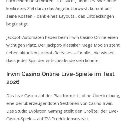
nach einem bestimmten Titel sucht, findet es. Wer ohne
konkretes Ziel durch das Angebot browst, kommt auf
seine Kosten – dank eines Layouts , das Entdeckungen
begünstigt.
Jackpot-Automaten haben beim Irwin Casino Online einen
wichtigen Platz. Der Jackpot-Klassiker Mega Moolah steht
neben aktuellen Jackpot-Releases – für alle , die wissen ,
dass jeder Spin der entscheidende sein könnte.
Irwin Casino Online Live-Spiele im Test
2026
Das Live Casino auf der Plattform ist , ohne Übertreibung,
eine der überzeugendsten Sektionen von Casino Irwin.
Das Studio Evolution Gaming stellt den Großteil der Live-
Casino-Spiele – auf TV-Produktionsniveau.