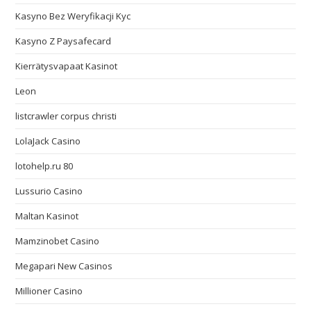
Kasyno Bez Weryfikacji Kyc
Kasyno Z Paysafecard
Kierrätysvapaat Kasinot
Leon
listcrawler corpus christi
LolaJack Casino
lotohelp.ru 80
Lussurio Casino
Maltan Kasinot
Mamzinobet Casino
Megapari New Casinos
Millioner Casino