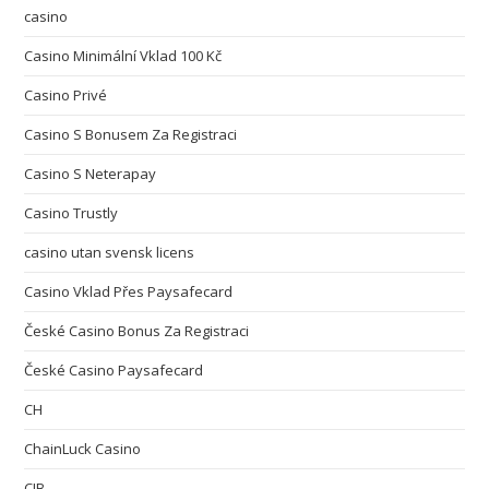
casino
Casino Minimální Vklad 100 Kč
Casino Privé
Casino S Bonusem Za Registraci
Casino S Neterapay
Casino Trustly
casino utan svensk licens
Casino Vklad Přes Paysafecard
České Casino Bonus Za Registraci
České Casino Paysafecard
CH
ChainLuck Casino
CIB