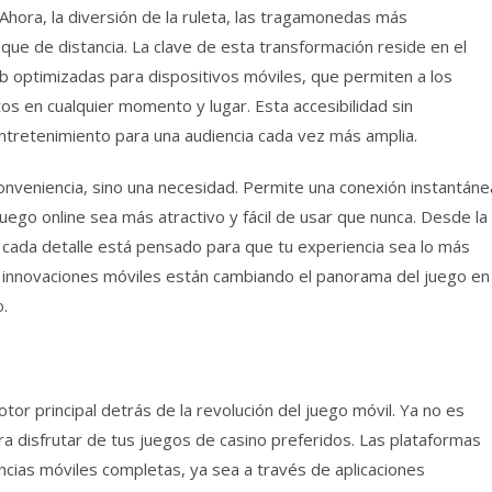
 Ahora, la diversión de la ruleta, las tragamonedas más
que de distancia. La clave de esta transformación reside en el
b optimizadas para dispositivos móviles, que permiten a los
os en cualquier momento y lugar. Esta accesibilidad sin
ntretenimiento para una audiencia cada vez más amplia.
 conveniencia, sino una necesidad. Permite una conexión instantáne
 juego online sea más atractivo y fácil de usar que nunca. Desde la
, cada detalle está pensado para que tu experiencia sea lo más
s innovaciones móviles están cambiando el panorama del juego en
.
tor principal detrás de la revolución del juego móvil. Ya no es
a disfrutar de tus juegos de casino preferidos. Las plataformas
ncias móviles completas, ya sea a través de aplicaciones