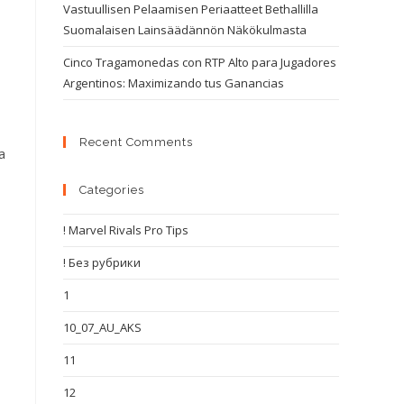
Vastuullisen Pelaamisen Periaatteet Bethallilla
Suomalaisen Lainsäädännön Näkökulmasta
Cinco Tragamonedas con RTP Alto para Jugadores
Argentinos: Maximizando tus Ganancias
Recent Comments
a
Categories
! Marvel Rivals Pro Tips
! Без рубрики
1
10_07_AU_AKS
11
12