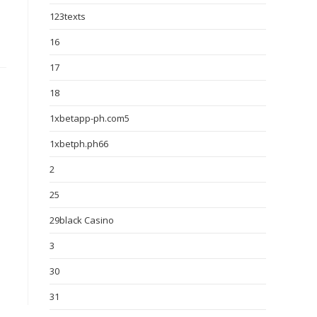
123texts
16
17
18
1xbetapp-ph.com5
1xbetph.ph66
2
25
29black Casino
3
30
31