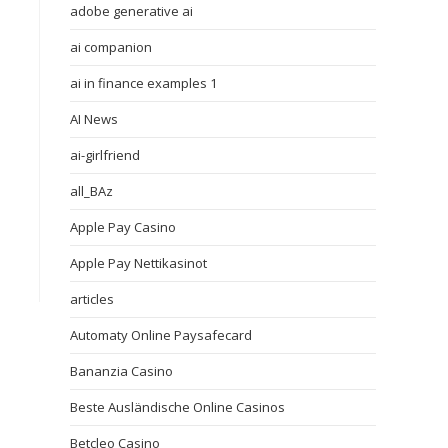
adobe generative ai
ai companion
ai in finance examples 1
AI News
ai-girlfriend
all_BAz
Apple Pay Casino
Apple Pay Nettikasinot
articles
Automaty Online Paysafecard
Bananzia Casino
Beste Ausländische Online Casinos
Betcleo Casino