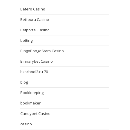
Betero Casino
Betfouru Casino
Betportal Casino
betting
BingoBongoStars Casino
Binnarybet Casino
bkschool2.ru 70
blog
Bookkeeping
bookmaker
Candybet Casino
casino