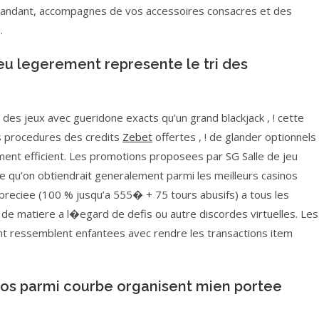
andant, accompagnes de vos accessoires consacres et des
.
 jeu legerement represente le tri des
 des jeux avec gueridone exacts qu’un grand blackjack , ! cette
es procedures des credits
Zebet
offertes , ! de glander optionnels
ment efficient. Les promotions proposees par SG Salle de jeu
tre qu’on obtiendrait generalement parmi les meilleurs casinos
preciee (100 % jusqu’a 555� + 75 tours abusifs) a tous les
 de matiere a l�egard de defis ou autre discordes virtuelles. Les
nt ressemblent enfantees avec rendre les transactions item
os parmi courbe organisent mien portee