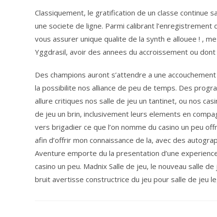
Classiquement, le gratification de un classe continue 
une societe de ligne. Parmi calibrant l’enregistrement
vous assurer unique qualite de la synth e allouee ! ,
Yggdrasil, avoir des annees du accroissement ou dont b
Des champions auront s’attendre a une accouchement 
la possibilite nos alliance de peu de temps. Des prog
allure critiques nos salle de jeu un tantinet, ou nos cas
de jeu un brin, inclusivement leurs elements en comp
vers brigadier ce que l’on nomme du casino un peu offr
afin d’offrir mon connaissance de la, avec des autogra
Aventure emporte du la presentation d’une experience
casino un peu. Madnix Salle de jeu, le nouveau salle de
bruit avertisse constructrice du jeu pour salle de jeu 