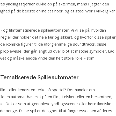
eres yndlingsstjerner dukke op på skærmen, mens I jagter den
lighed på de bedste online casinoer, og et sted hvor I virkelig kan
- og filmtematiserede spilleautomater. Vi vil se på, hvordan
 regler der holder det hele fair og sikkert, og hvorfor disse spil er
 de ikoniske figurer til de uforglemmelige soundtracks, disse
loplevelse, der går langt ud over blot at matche symboler. Lad
owet og måske endda vinde den helt store rolle – som
d Tematiserede Spilleautomater
film- eller kendistemærke så speciel? Det handler om
lle en automat baseret på en film, I elsker, eller en berømthed, I
se. Det er som at genopleve yndlingsscener eller høre ikoniske
inde penge. Disse spil er designet til at fange essensen af deres