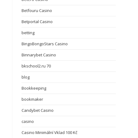
Betfouru Casino
Betportal Casino
betting
BingoBongoStars Casino
Binnarybet Casino
bkschool2.ru 70
blog
Bookkeeping
bookmaker
Candybet Casino
casino
Casino Minimální Vklad 100 Kč