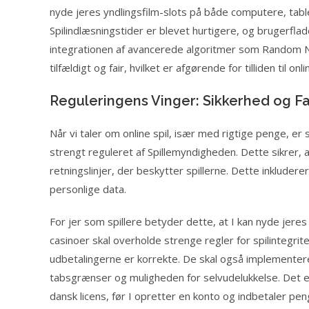
nyde jeres yndlingsfilm-slots på både computere, tab
Spilindlæsningstider er blevet hurtigere, og brugerfla
integrationen af avancerede algoritmer som Random N
tilfældigt og fair, hvilket er afgørende for tilliden til onlin
Reguleringens Vinger: Sikkerhed og Fa
Når vi taler om online spil, især med rigtige penge, er
strengt reguleret af Spillemyndigheden. Dette sikrer, 
retningslinjer, der beskytter spillerne. Dette inkluder
personlige data.
For jer som spillere betyder dette, at I kan nyde jeres
casinoer skal overholde strenge regler for spilintegrite
udbetalingerne er korrekte. De skal også implementere 
tabsgrænser og muligheden for selvudelukkelse. Det er 
dansk licens, før I opretter en konto og indbetaler pen