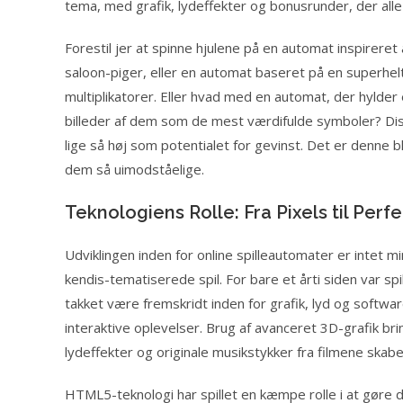
tema, med grafik, lydeffekter og bonusrunder, der alle
Forestil jer at spinne hjulene på en automat inspireret
saloon-piger, eller en automat baseret på en superhel
multiplikatorer. Eller hvad med en automat, der hyld
billeder af dem som de mest værdifulde symboler? Dis
lige så høj som potentialet for gevinst. Det er denne b
dem så uimodståelige.
Teknologiens Rolle: Fra Pixels til Perf
Udviklingen inden for online spilleautomater er intet m
kendis-tematiserede spil. For bare et årti siden var spi
takket være fremskridt inden for grafik, lyd og software
interaktive oplevelser. Brug af avanceret 3D-grafik br
lydeffekter og originale musikstykker fra filmene skab
HTML5-teknologi har spillet en kæmpe rolle i at gøre d