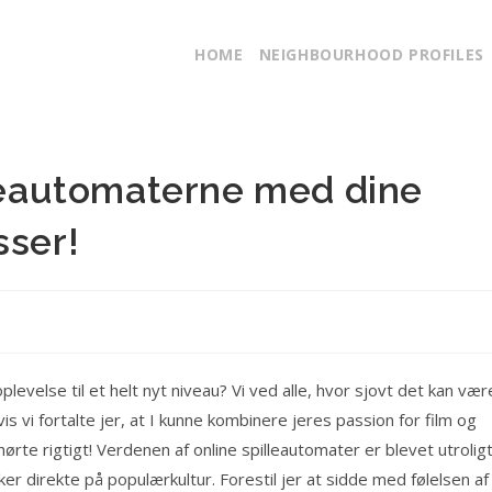
HOME
NEIGHBOURHOOD PROFILES
lleautomaterne med dine
sser!
oplevelse til et helt nyt niveau? Vi ved alle, hvor sjovt det kan vær
s vi fortalte jer, at I kunne kombinere jeres passion for film og
rte rigtigt! Verdenen af online spilleautomater er blevet utrolig
 direkte på populærkultur. Forestil jer at sidde med følelsen af