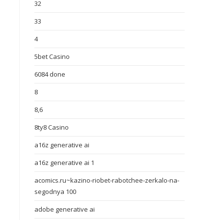
32
33
4
5bet Casino
6084 done
8
8,6
8ty8 Casino
a16z generative ai
a16z generative ai 1
acomics.ru~kazino-riobet-rabotchee-zerkalo-na-
segodnya 100
adobe generative ai