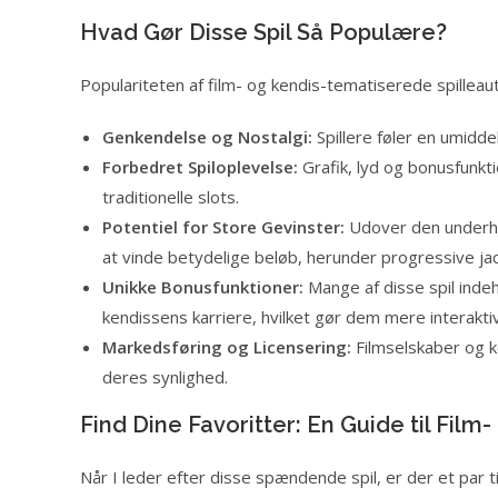
Hvad Gør Disse Spil Så Populære?
Populariteten af film- og kendis-tematiserede spilleau
Genkendelse og Nostalgi:
Spillere føler en umidde
Forbedret Spiloplevelse:
Grafik, lyd og bonusfunkt
traditionelle slots.
Potentiel for Store Gevinster:
Udover den underhol
at vinde betydelige beløb, herunder progressive ja
Unikke Bonusfunktioner:
Mange af disse spil indeh
kendissens karriere, hvilket gør dem mere interakti
Markedsføring og Licensering:
Filmselskaber og ke
deres synlighed.
Find Dine Favoritter: En Guide til Film
Når I leder efter disse spændende spil, er der et par t