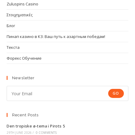
Zuluspins Casino
Στοιχηματικές
Блог
Пинап казино в КЗ: Ваш путь к азартным победам!
Текста
Форекс Обучение
Newsletter
GO
Recent Posts
Den tropiske ø-tema i Pirots 5
29TH JUNE 2026
/
0 COMMENTS