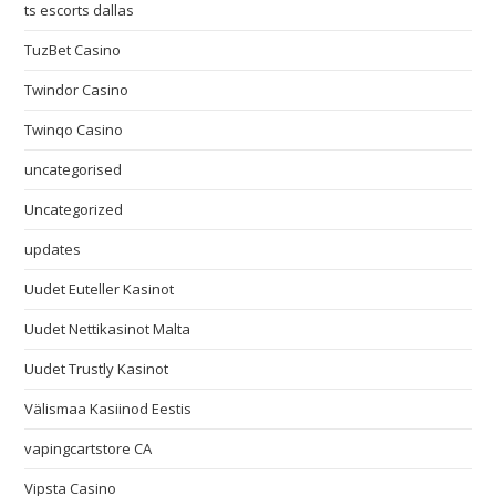
ts escorts dallas
TuzBet Casino
Twindor Casino
Twinqo Casino
uncategorised
Uncategorized
updates
Uudet Euteller Kasinot
Uudet Nettikasinot Malta
Uudet Trustly Kasinot
Välismaa Kasiinod Eestis
vapingcartstore CA
Vipsta Casino