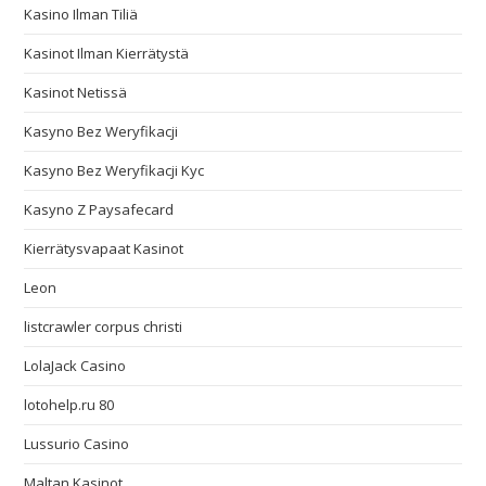
Kasino Ilman Tiliä
Kasinot Ilman Kierrätystä
Kasinot Netissä
Kasyno Bez Weryfikacji
Kasyno Bez Weryfikacji Kyc
Kasyno Z Paysafecard
Kierrätysvapaat Kasinot
Leon
listcrawler corpus christi
LolaJack Casino
lotohelp.ru 80
Lussurio Casino
Maltan Kasinot