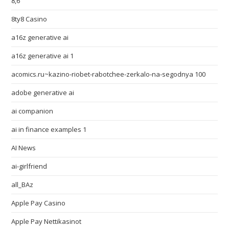
8,6
8ty8 Casino
a16z generative ai
a16z generative ai 1
acomics.ru~kazino-riobet-rabotchee-zerkalo-na-segodnya 100
adobe generative ai
ai companion
ai in finance examples 1
AI News
ai-girlfriend
all_BAz
Apple Pay Casino
Apple Pay Nettikasinot