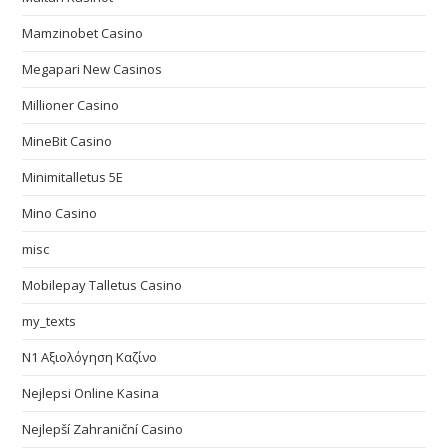
Mamzinobet Casino
Megapari New Casinos
Millioner Casino
MineBit Casino
Minimitalletus 5E
Mino Casino
misc
Mobilepay Talletus Casino
my_texts
N1 Αξιολόγηση Καζίνο
Nejlepsi Online Kasina
Nejlepší Zahraniční Casino