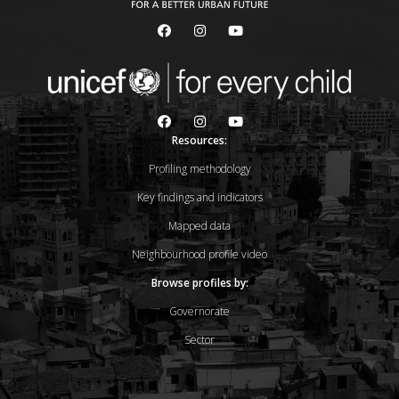
Resources:
Profiling methodology
Key findings and indicators
Mapped data
Neighbourhood profile video
Browse profiles by:
Governorate
Sector