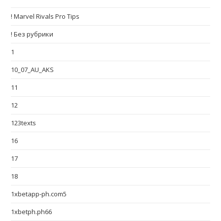
! Marvel Rivals Pro Tips
! Без рубрики
1
10_07_AU_AKS
11
12
123texts
16
17
18
1xbetapp-ph.com5
1xbetph.ph66