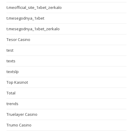
t.meofficial_site_1xbet_zerkalo
t.mesegodnya_1xbet
t.mesegodnya_1xbet_zerkalo
Tesor Casino
test
texts
textslp
Top Kasinot
Total
trends
Truelayer Casino
Trumo Casino