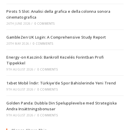
Pirots 5 Slot: Analisi della grafica e della colonna sonora
cinematografica
26TH JUNE 2026
/
0 COMMENTS
GambleZen UK Login: A Comprehensive Study Report
20TH MAY 2026
/
0 COMMENTS
Energy-on Kaszinó: Bankroll Kezelés Forintban Profi
Tippekkel
9TH AUGUST 2026
/
0 COMMENTS
1xbet Mobil İndir: Türkiye’de Spor Bahislerinde Yeni Trend
9TH AUGUST 2026
/
0 COMMENTS
Golden Panda: Dubbla Din Spelupplevelse med Strategiska
Andra Insättningsbonusar
9TH AUGUST 2026
/
0 COMMENTS