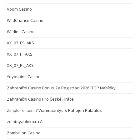
Voom Casino
WildChance Casino
Wildies Casino
XX_07_ES_AKS
XX_07_IT_AKS
XX_07_PL_AKS
Yoyospins Casino
Zahraniční Casino Bonus Za Registraci 2026: TOP Nabídky
Zahraniční Casino Pro České Hráče
Zimpler ei toimi? Vianmääritys & Rahojen Palautus
zolotoyabloko.ru A
Zombillion Casino