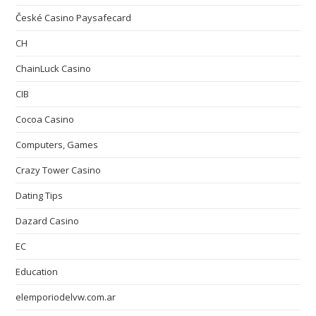
České Casino Paysafecard
CH
ChainLuck Casino
CIB
Cocoa Casino
Computers, Games
Crazy Tower Сasino
Dating Tips
Dazard Casino
EC
Education
elemporiodelvw.com.ar