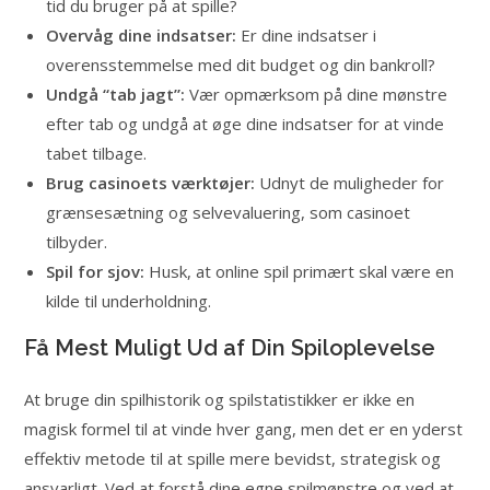
tid du bruger på at spille?
Overvåg dine indsatser:
Er dine indsatser i
overensstemmelse med dit budget og din bankroll?
Undgå “tab jagt”:
Vær opmærksom på dine mønstre
efter tab og undgå at øge dine indsatser for at vinde
tabet tilbage.
Brug casinoets værktøjer:
Udnyt de muligheder for
grænsesætning og selvevaluering, som casinoet
tilbyder.
Spil for sjov:
Husk, at online spil primært skal være en
kilde til underholdning.
Få Mest Muligt Ud af Din Spiloplevelse
At bruge din spilhistorik og spilstatistikker er ikke en
magisk formel til at vinde hver gang, men det er en yderst
effektiv metode til at spille mere bevidst, strategisk og
ansvarligt. Ved at forstå dine egne spilmønstre og ved at