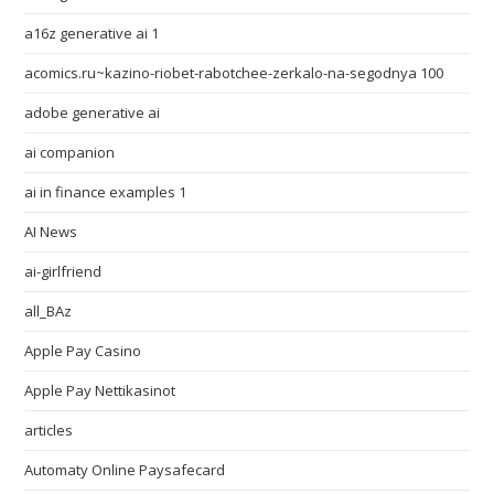
a16z generative ai 1
acomics.ru~kazino-riobet-rabotchee-zerkalo-na-segodnya 100
adobe generative ai
ai companion
ai in finance examples 1
AI News
ai-girlfriend
all_BAz
Apple Pay Casino
Apple Pay Nettikasinot
articles
Automaty Online Paysafecard