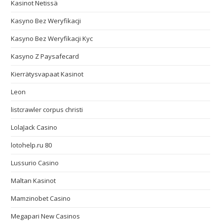
Kasinot Netissä
Kasyno Bez Weryfikacji
Kasyno Bez Weryfikacji Kyc
Kasyno Z Paysafecard
Kierrätysvapaat Kasinot
Leon
listcrawler corpus christi
LolaJack Casino
lotohelp.ru 80
Lussurio Casino
Maltan Kasinot
Mamzinobet Casino
Megapari New Casinos