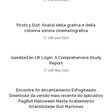
Pirots 5 Slot: Analisi della grafica e della
colonna sonora cinematografica
26th June 2026
GambleZen UK Login: A Comprehensive Study
Report
20th May 2026
Encontre An encantamento Esfogíteado
Download da versão mais recente do aplicativo
PagBet Halloween Neste Acabamento
Infantilidade Slot Machines