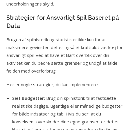
underholdningens skyld.
Strategier for Ansvarligt Spil Baseret på
Data
Brugen af spilhistorik og statistik er ikke kun for at
maksimere gevinster; det er også et kraftfuldt værktøj for
ansvarligt spil. Ved at have et klart overblik over din
aktivitet kan du bedre sætte grænser og undgå at falde i
fælden med overforbrug.
Her er nogle strategier, du kan implementere:
Sæt Budgetter:
Brug din spilhistorik til at fastsætte
realistiske daglige, ugentlige eller månedlige budgetter
for både indsatser og tab. Hvis du ser, at du
konsekvent overskrider dine egne grænser, er det et
klart signal om at stoppe op og revurdere din tilgang.