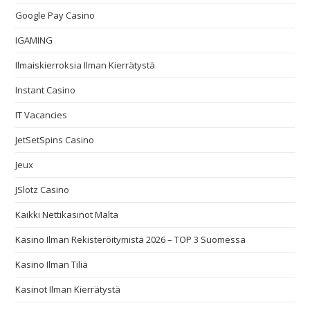
Google Pay Casino
IGAMING
Ilmaiskierroksia Ilman Kierrätystä
Instant Casino
IT Vacancies
JetSetSpins Casino
Jeux
JSlotz Casino
Kaikki Nettikasinot Malta
Kasino Ilman Rekisteröitymistä 2026 – TOP 3 Suomessa
Kasino Ilman Tiliä
Kasinot Ilman Kierrätystä