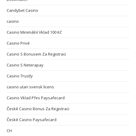
Candybet Casino
casino
Casino Minimální Vklad 100 Kč
Casino Privé
Casino S Bonusem Za Registraci
Casino S Neterapay
Casino Trustly
casino utan svensk licens
Casino Vklad Přes Paysafecard
České Casino Bonus Za Registraci
České Casino Paysafecard
CH