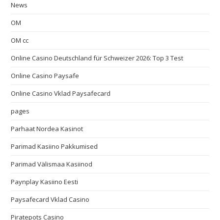
News
OM
OM cc
Online Casino Deutschland für Schweizer 2026: Top 3 Test
Online Casino Paysafe
Online Casino Vklad Paysafecard
pages
Parhaat Nordea Kasinot
Parimad Kasiino Pakkumised
Parimad Välismaa Kasiinod
Paynplay Kasiino Eesti
Paysafecard Vklad Casino
Piratepots Casino