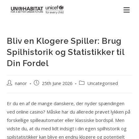
Bliv en Klogere Spiller: Brug
Spilhistorik og Statistikker til
Din Fordel
nanor
25th June 2026
Uncategorised
Er du en af de mange danskere, der nyder spændingen
ved online casino? Måske har du allerede prøvet lykken på
forskellige spilleautomater eller klassiske bordspil. Men
vidste du, at du med lidt indsigt i din egen spilhistorik og
spilstatistikker kan blive en endnu klogere og potentielt