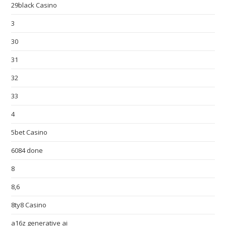
29black Casino
3
30
31
32
33
4
5bet Casino
6084 done
8
8,6
8ty8 Casino
a16z generative ai