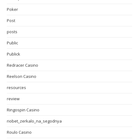
Poker
Post
posts
Public
Publick
Redracer Casino
Reelson Casino
resources
review
Ringospin Casino
riobet_zerkalo_na_segodnya
Roulo Casino