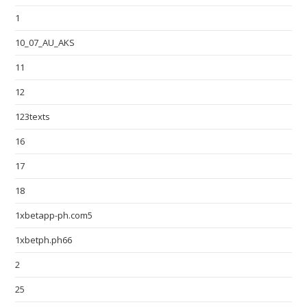
1
10_07_AU_AKS
11
12
123texts
16
17
18
1xbetapp-ph.com5
1xbetph.ph66
2
25