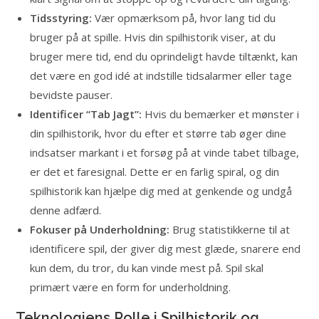
Tidsstyring:
Vær opmærksom på, hvor lang tid du
bruger på at spille. Hvis din spilhistorik viser, at du
bruger mere tid, end du oprindeligt havde tiltænkt, kan
det være en god idé at indstille tidsalarmer eller tage
bevidste pauser.
Identificer “Tab Jagt”:
Hvis du bemærker et mønster i
din spilhistorik, hvor du efter et større tab øger dine
indsatser markant i et forsøg på at vinde tabet tilbage,
er det et faresignal. Dette er en farlig spiral, og din
spilhistorik kan hjælpe dig med at genkende og undgå
denne adfærd.
Fokuser på Underholdning:
Brug statistikkerne til at
identificere spil, der giver dig mest glæde, snarere end
kun dem, du tror, du kan vinde mest på. Spil skal
primært være en form for underholdning.
Teknologiens Rolle i Spilhistorik og