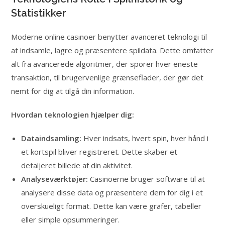
Statistikker
Moderne online casinoer benytter avanceret teknologi til
at indsamle, lagre og præsentere spildata. Dette omfatter
alt fra avancerede algoritmer, der sporer hver eneste
transaktion, til brugervenlige grænseflader, der gør det
nemt for dig at tilgå din information.
Hvordan teknologien hjælper dig:
Dataindsamling:
Hver indsats, hvert spin, hver hånd i
et kortspil bliver registreret. Dette skaber et
detaljeret billede af din aktivitet.
Analyseværktøjer:
Casinoerne bruger software til at
analysere disse data og præsentere dem for dig i et
overskueligt format. Dette kan være grafer, tabeller
eller simple opsummeringer.