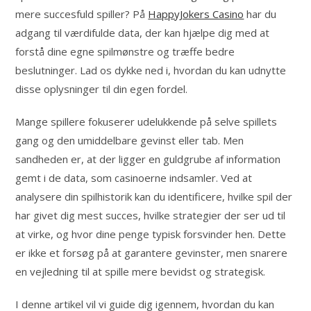
mere succesfuld spiller? På
HappyJokers Casino
har du
adgang til værdifulde data, der kan hjælpe dig med at
forstå dine egne spilmønstre og træffe bedre
beslutninger. Lad os dykke ned i, hvordan du kan udnytte
disse oplysninger til din egen fordel.
Mange spillere fokuserer udelukkende på selve spillets
gang og den umiddelbare gevinst eller tab. Men
sandheden er, at der ligger en guldgrube af information
gemt i de data, som casinoerne indsamler. Ved at
analysere din spilhistorik kan du identificere, hvilke spil der
har givet dig mest succes, hvilke strategier der ser ud til
at virke, og hvor dine penge typisk forsvinder hen. Dette
er ikke et forsøg på at garantere gevinster, men snarere
en vejledning til at spille mere bevidst og strategisk.
I denne artikel vil vi guide dig igennem, hvordan du kan