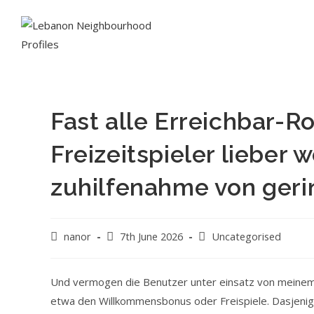
Fast alle Erreichbar-
Freizeitspieler lieber 
zuhilfenahme von geri
nanor
7th June 2026
Uncategorised
Und vermogen die Benutzer unter einsatz von meinem
etwa den Willkommensbonus oder Freispiele. Dasjenig