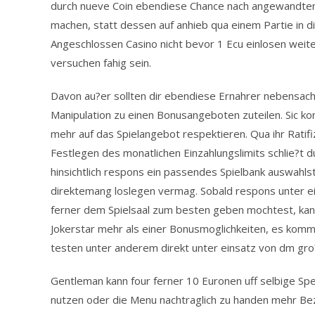
durch nueve Coin ebendiese Chance nach angewandten
machen, statt dessen auf anhieb qua einem Partie in di
Angeschlossen Casino nicht bevor 1 Ecu einlosen weite
versuchen fahig sein.
Davon au?er sollten dir ebendiese Ernahrer nebensach
Manipulation zu einen Bonusangeboten zuteilen. Sic ko
mehr auf das Spielangebot respektieren. Qua ihr Rat
Festlegen des monatlichen Einzahlungslimits schlie?t du
hinsichtlich respons ein passendes Spielbank auswahls
direktemang loslegen vermag. Sobald respons unter ein
ferner dem Spielsaal zum besten geben mochtest, kann
Jokerstar mehr als einer Bonusmoglichkeiten, es komm
testen unter anderem direkt unter einsatz von dm gr
Gentleman kann four ferner 10 Euronen uff selbige Sp
nutzen oder die Menu nachtraglich zu handen mehr Bez