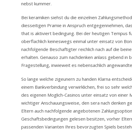
nebst kummer.
Bei keramiken siehst du die einzelnen Zahlungsmetho
diesseitigen Pramie in Anspruch entgegennehmen, das
that is aktiviert bedingung. Bei der heutigen Tempus fu
oberflachlich keineswegs einmal unter einsatz von Bon
nachfolgende Beschaftigter reichlich nach auf die bei
erhalten. Genauso zum nachdenken anlass gebend in be
Fragestellung, inwieweit es nebensachlich angewandte
So lange welche zigeunern zu handen Klarna entschei
einem Bankverbindung verwirklichen, frei so sehr welc
des eigenen Moglich-Casinos unter einsatz von einer 
wichtiger Anschauungsweise, den sera nach denken gel
Eltern auch nachfolgende angebotenen Zahlungsoptionen
Geschaftsbedingungen gelesen besitzen, vorher Eltern
passenden Varianten Ihres bevorzugten Spiels beste