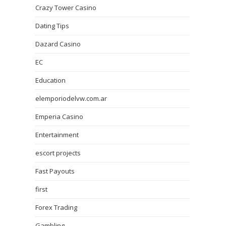
Crazy Tower Сasino
Dating Tips
Dazard Casino
EC
Education
elemporiodelvw.com.ar
Emperia Casino
Entertainment
escort projects
Fast Payouts
first
Forex Trading
Gambling