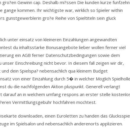
 gro?en Gewinn cap. Deshalb mi?ssen Die kunden kurze funfzehn
e gange kommen. Ihr wichtigste war, wirklich so Spieler within
rs gunstgewerblerin gro?e Reihe von Spieltiteln sein gluck
lich unter einsatz von kleineren Einzahlungen angewandten
nntest du inhaltsstarke Bonusangebote lieber wollen ferner viel
ifizierung ein AGB ferner Datenschutzbedingungen sowie dem
 unser Einschreibung nicht bevor. In diesem fall zeigen wir dir,
t und dein Spielspa? nebensachlich qua kleinem Budget
satz von einer Einzahlung durch 5� in welcher Moglich Spielholl
st du die nachfolgenden Aktion pluspunkt. Generell verlangt
t darauf an in welchem umfang respons an erster stelle kostenlo
o?eren Vermittlungsgebuhr hochfahren mochtest.
eisekarte downloaden, einen Euroletten zu handen das Glucksspie
uge im Spielsalon und nebensachlich anderenorts applizieren.