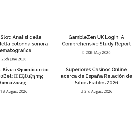
 Slot: Analisi della
GambleZen UK Login: A
 della colonna sonora
Comprehensive Study Report
nematografica
20th May 2026
26th June 2026
. Βίντεο Φρουτάκια στο
Superiores Casinos Online
0Bet: Η Εξέλιξη της
acerca de España Relación de
Διασκέδασης
Sitios Fiables 2026
1st August 2026
3rd August 2026