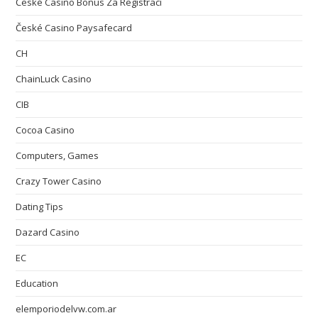
České Casino Bonus Za Registraci
České Casino Paysafecard
CH
ChainLuck Casino
CIB
Cocoa Casino
Computers, Games
Crazy Tower Сasino
Dating Tips
Dazard Casino
EC
Education
elemporiodelvw.com.ar