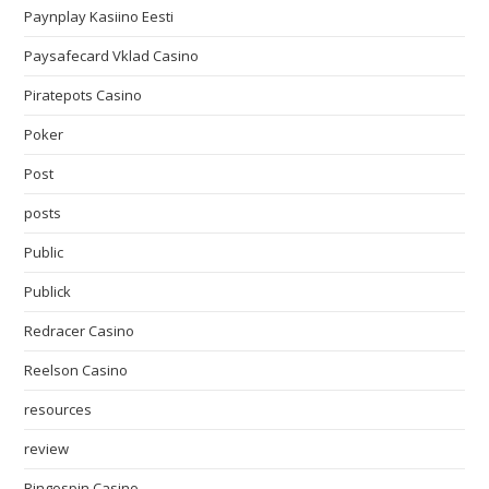
Paynplay Kasiino Eesti
Paysafecard Vklad Casino
Piratepots Casino
Poker
Post
posts
Public
Publick
Redracer Casino
Reelson Casino
resources
review
Ringospin Casino