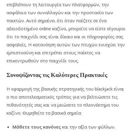
επιβλέπουν τη λειτουργία των πλατφορμών, την
ασφάλεια των συναλλαγών και την προστασία των
παικτών. Αυτό σημαίνει ότι όταν παίζετε σε ένα
αδειοδοτημένο online καζίνο, μπορείτε να είστε σίγουροι
ότι το παιχνίδι σας είναι δίκαιο και οι πληροφορίες σας
ασφαλείς. Η κατανόηση αυτών των πτυχών ενισχύει την
εμπιστοσύνη και επιτρέπει στους παίκτες να
επικεντρωθούν στο παιχνίδι τους.
Συνοψίζοντας τις Καλύτερες Πρακτικές
Η εφαρμογή της βασικής στρατηγικής του blackjack είναι
ο πιο αποτελεσματικός τρόπος για να βελτιώσετε τις
πιθανότητές σας και να μειώσετε το πλεονέκτημα του
καζίνο. Θυμηθείτε τα βασικά σημεία:
Μάθετε τους κανόνες
και την αξία των φύλλων.