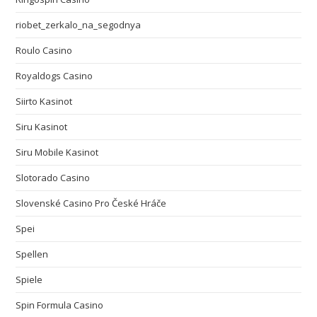
riobet_zerkalo_na_segodnya
Roulo Casino
Royaldogs Casino
Siirto Kasinot
Siru Kasinot
Siru Mobile Kasinot
Slotorado Casino
Slovenské Casino Pro České Hráče
Spei
Spellen
Spiele
Spin Formula Casino