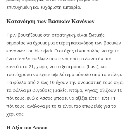
επιτυχημένη και ευχάριστη εμπειρία.
Κατανόηση των Βασικών Κανόνων
Πριν βουτήξουμε στη στρατηγική, είναι ζωτικής
σημασίας να έχουμε μια στέρεη κατανόηση των βασικών
κανόνων του blackjack. Ο στόχος είναι απλός: να έχετε
ένα σύνολο φύλλων που είναι όσο το δυνατόν πιο
κοντά στο 21, χωρίς να το ξεπεράσετε (bust), και
ταυτόχρονα να έχετε υψηλότερο σύνολο από το ντίλερ.
Τα φύλλα από 2 έως 10 έχουν την ονομαστική τους αξία,
τα φύλλα με φιγούρες (Βαλές, Ντάμα, Ρήγας) αξίζουν 10
πόντους, ενώ ο Άσσος μπορεί να αξίζει είτε 1 είτε 11
πόντους, ανάλογα με το τι είναι πιο επωφελές για το
χέρι σας.
Η Αξία του Άσσου