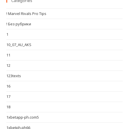
Categories
! Marvel Rivals Pro Tips
! Без рубрики
1
10_07_AU_AKS
11
12
123texts
16
17
18
1xbetapp-ph.com5
1xbetph.ph66