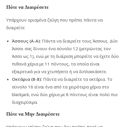
Πότε να Διαιρέσετε
Υπάρχουν ορισμένα ζεύγη που πρέπει πάντα να
διαιρείτε:
Άσσους (A-A):
Πάντα να διαιρείτε τους Άσσους. Δύο
Άσσοι σας δίνουν ένα σύνολο 12 (μετρώντας τον
Άσσο ως 1), ενώ με τη διαίρεση μπορείτε να έχετε δύο
πιθανά χέρια με 11 πόντους, τα οποία είναι
εξαιρετικά για να χτυπήσετε ή να διπλασιάσετε.
Οκτάρια (8-8):
Πάντα να διαιρείτε τα οκτάρια. Το
σύνολο 16 είναι ένα από τα χειρότερα χέρια στο
blackjack, ενώ δύο χέρια με 8 πόντους είναι πολύ πιο
διαχειρίσιμα.
Πότε να Μην Διαιρέσετε
Υπάρχουν επίσης ζεύγη που δεν πρέπει ποτέ να