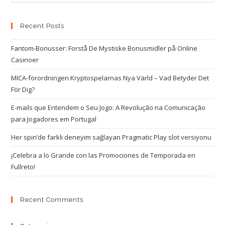
Recent Posts
Fantom-Bonusser: Forstå De Mystiske Bonusmidler på Online
Casinoer
MICA-förordningen Kryptospelarnas Nya Värld – Vad Betyder Det
För Dig?
E-mails que Entendem o Seu Jogo: A Revolução na Comunicação
para Jogadores em Portugal
Her spin’de farklı deneyim sağlayan Pragmatic Play slot versiyonu
¡Celebra a lo Grande con las Promociones de Temporada en
Fullreto!
Recent Comments