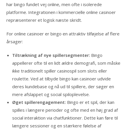
har bingo fundet vej online, men ofte i isolerede
platforme. Integrationen i kommercielle online casinoer
repræsenterer et logisk næste skridt.
For online casinoer er bingo en attraktiv tilføjelse af flere
årsager:
Tiltrækning af nye spillersegmenter:
Bingo
appellerer ofte til en lidt ældre demografi, som måske
ikke traditionelt spiller casinospil som slots eller
roulette. Ved at tilbyde bingo kan casinoer udvide
deres kundebase og nå ud til spillere, der søger en
mere afslappet og social spiloplevelse.
Øget spillerengagement:
Bingo er et spil, der kan
spilles i længere perioder og ofte med en høj grad af
social interaktion via chatfunktioner. Dette kan føre til
længere sessioner og en stærkere følelse af