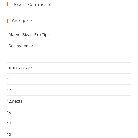
Recent Comments
Categories
! Marvel Rivals Pro Tips
! Без рубрики
1
10_07_AU_AKS
11
12
123texts
16
17
18