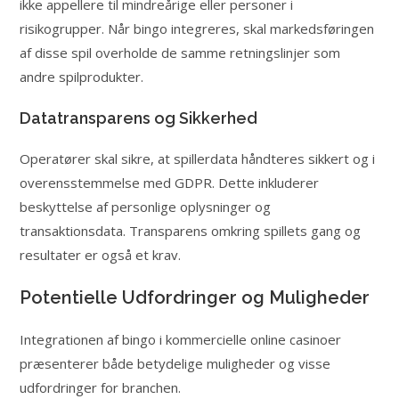
ikke appellere til mindreårige eller personer i
risikogrupper. Når bingo integreres, skal markedsføringen
af disse spil overholde de samme retningslinjer som
andre spilprodukter.
Datatransparens og Sikkerhed
Operatører skal sikre, at spillerdata håndteres sikkert og i
overensstemmelse med GDPR. Dette inkluderer
beskyttelse af personlige oplysninger og
transaktionsdata. Transparens omkring spillets gang og
resultater er også et krav.
Potentielle Udfordringer og Muligheder
Integrationen af bingo i kommercielle online casinoer
præsenterer både betydelige muligheder og visse
udfordringer for branchen.