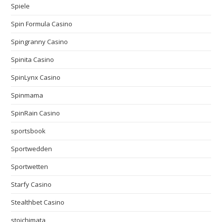
Spiele
Spin Formula Casino
Spingranny Casino
Spinita Casino
SpinLynx Casino
Spinmama
SpinRain Casino
sportsbook
Sportwedden
Sportwetten
Starfy Casino
Stealthbet Casino
stoichimata