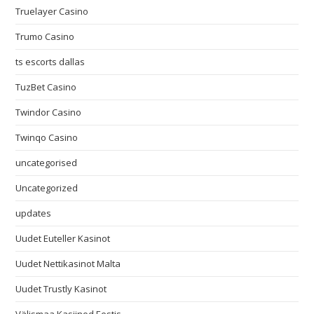
Truelayer Casino
Trumo Casino
ts escorts dallas
TuzBet Casino
Twindor Casino
Twinqo Casino
uncategorised
Uncategorized
updates
Uudet Euteller Kasinot
Uudet Nettikasinot Malta
Uudet Trustly Kasinot