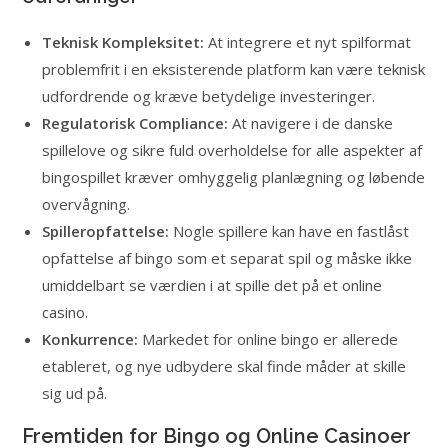
Teknisk Kompleksitet:
At integrere et nyt spilformat
problemfrit i en eksisterende platform kan være teknisk
udfordrende og kræve betydelige investeringer.
Regulatorisk Compliance:
At navigere i de danske
spillelove og sikre fuld overholdelse for alle aspekter af
bingospillet kræver omhyggelig planlægning og løbende
overvågning.
Spilleropfattelse:
Nogle spillere kan have en fastlåst
opfattelse af bingo som et separat spil og måske ikke
umiddelbart se værdien i at spille det på et online
casino.
Konkurrence:
Markedet for online bingo er allerede
etableret, og nye udbydere skal finde måder at skille
sig ud på.
Fremtiden for Bingo og Online Casinoer