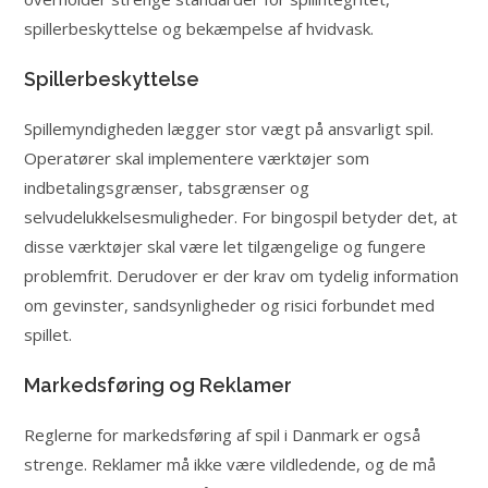
spillerbeskyttelse og bekæmpelse af hvidvask.
Spillerbeskyttelse
Spillemyndigheden lægger stor vægt på ansvarligt spil.
Operatører skal implementere værktøjer som
indbetalingsgrænser, tabsgrænser og
selvudelukkelsesmuligheder. For bingospil betyder det, at
disse værktøjer skal være let tilgængelige og fungere
problemfrit. Derudover er der krav om tydelig information
om gevinster, sandsynligheder og risici forbundet med
spillet.
Markedsføring og Reklamer
Reglerne for markedsføring af spil i Danmark er også
strenge. Reklamer må ikke være vildledende, og de må