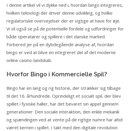
I denne artikel vil vi dykke ned i, hvordan bingo integreres,
hvilken teknologi der driver denne udvikling, og hvilke
regulatoriske overvejelser der er vigtige at have for øje.
Vi vil også se på de potentielle fordele og udfordringer for
både operatører og spillere i det danske marked.
Forbered jer på en dybdegående analyse af, hvordan
bingo er ved at blive en integreret del af det moderne
online casino-landskab.
Hvorfor Bingo i Kommercielle Spil?
Bingo har en lang og rig historie, der strækker sig tilbage
til det 16. århundrede. Oprindeligt et socialt spil, der blev
spillet i fysiske haller, har det bevaret sin appel gennem
generationer. Den sociale interaktion, den enkle mekanik
og spændingen ved at vente på de rigtige numre har altid
været kernen i spillet. I takt med den digitale revolution