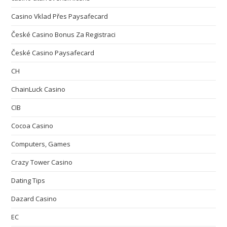
Casino Vklad Přes Paysafecard
České Casino Bonus Za Registraci
České Casino Paysafecard
CH
ChainLuck Casino
CIB
Cocoa Casino
Computers, Games
Crazy Tower Сasino
Dating Tips
Dazard Casino
EC