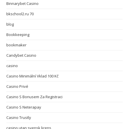
Binnarybet Casino
bkschool2.ru 70
blog
Bookkeeping
bookmaker
Candybet Casino
casino
Casino Minimální Vklad 100 Kč
Casino Privé
Casino S Bonusem Za Registraci
Casino S Neterapay
Casino Trustly
casino utan svensk licens