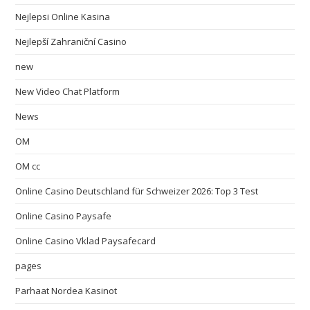
Nejlepsi Online Kasina
Nejlepší Zahraniční Casino
new
New Video Chat Platform
News
OM
OM cc
Online Casino Deutschland für Schweizer 2026: Top 3 Test
Online Casino Paysafe
Online Casino Vklad Paysafecard
pages
Parhaat Nordea Kasinot