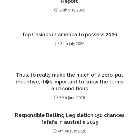
Report
20th May 2026
Top Casinos in america to possess 2026
24th July 2026
Thus, to really make the much of a zero-put
incentive, it�s important to know the terms
and conditions
30th June 2026
Responsible Betting Legislation 150 chances
fafafa in australia 2025
4th August 2026