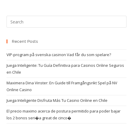
Recent Posts
VIP-program på svenska casinon Vad får du som spelare?
Juega Inteligente: Tu Guía Definitiva para Casinos Online Seguros
en Chile
Maximera Dina Vinster: En Guide till Framgångsrikt Spel på NV
Online Casino
Juega Inteligente Disfruta Más Tu Casino Online en Chile
El precio maximo acerca de postura permitido para poder bajar
los 2 bonos seri�a great de cinco�