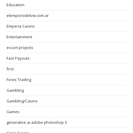
Education
elemporiodelvw.com.ar
Emperia Casino
Entertainment
escort projects
Fast Payouts
first
Forex Trading
Gambling
Gambling/Casino
Games
generative ai adobe photoshop 3