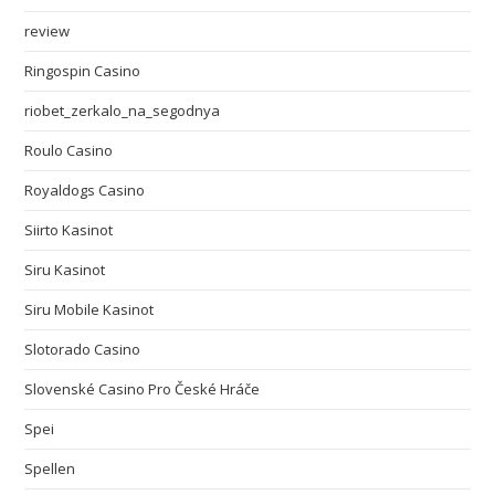
review
Ringospin Casino
riobet_zerkalo_na_segodnya
Roulo Casino
Royaldogs Casino
Siirto Kasinot
Siru Kasinot
Siru Mobile Kasinot
Slotorado Casino
Slovenské Casino Pro České Hráče
Spei
Spellen